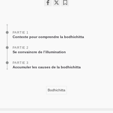
Share
Bookmark
on
facebook
PARTIE 1
Contexte pour comprendre la bodhichitta
PARTIE 2
Se convaincre de l’illumination
PARTIE 3
Accumuler les causes de la bodhichitta
Bodhichitta