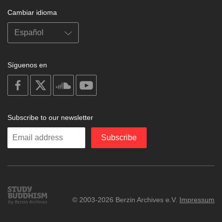
Cambiar idioma
Síguenos en
on
on
on
on
facebook
X
soundcloud
youtube
Subscribe to our newsletter
Enter
Subscribe
your
email
Study
© 2003-2026 Berzin Archives e.V.
Impressum
Buddhism
Home