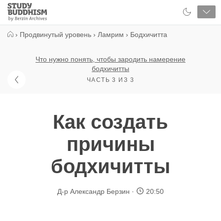
Close
Study
Buddhism
Home
›
Продвинутый уровень
›
Ламрим
›
Бодхичитта
Что нужно понять, чтобы зародить намерение
бодхичитты
ЧАСТЬ 3 ИЗ 3
Как создать
причины
бодхичитты
Д-р Александр Берзин
20:50