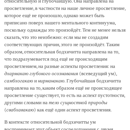
относительную и глубочайшую. Она направлена на
просветление, в частности на наше личное просветление,
которое ещё не произошло, однако может быть
приписано поверх нашего ментального континуума,
поскольку однажды это произойдёт. Тем не менее нельзя
сказать, что это неизбежно: если мы не создадим
соответствующих причин, этого не произойдёт. Таким
образом, относительная бодхичитта направлена на то,
что подразумевается под ещё не происходящим
просветлением, на разные аспекты просветления: на
дхармакаю глубокого осознавания
(всеведущий ум),
самбхогакаю
и
нирманакаю
. Глубочайшая бодхичитта
направлена на то, каким образом ещё не происходящее
просветление существует, то есть на аспект пустотности,
другими словами на
тело сущностной природы
(
свабхавакаю
) как ещё один аспект просветления.
В контексте относительной бодхичитты ум
воспринимает этот объект сосредоточения с двумя