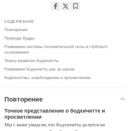
Share
Bookmark
on
СОДЕРЖАНИЕ
facebook
Повторение
Природа будды
Развиваем системы положительной силы и глубокого
осознавания
Этапы развития бодхичитты
Развиваем бодхичитту шаг за шагом
Бодхисаттвы, освобождение и просветление
Повторение
Точное представление о бодхичитте и
просветлении
Мы с вами увидели, что бодхичитта делится на