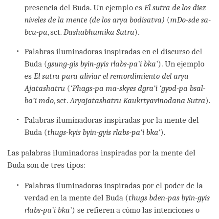
presencia del Buda. Un ejemplo es
El sutra de los diez
niveles de la mente (de los arya bodisatva)
(
mDo-sde sa-
bcu-pa
, sct.
Dashabhumika Sutra
).
Palabras iluminadoras inspiradas en el discurso del
Buda (
gsung-gis byin-gyis rlabs-pa’i bka’
). Un ejemplo
es
El sutra para aliviar el remordimiento del arya
Ajatashatru
(
‘Phags-pa ma-skyes dgra’i ‘gyod-pa bsal-
ba’i mdo
, sct.
Aryajatashatru Kaukrtyavinodana Sutra
).
Palabras iluminadoras inspiradas por la mente del
Buda (
thugs-kyis byin-gyis rlabs-pa’i bka’
).
Las palabras iluminadoras inspiradas por la mente del
Buda son de tres tipos:
Palabras iluminadoras inspiradas por el poder de la
verdad en la mente del Buda (
thugs bden-pas byin-gyis
rlabs-pa’i bka’
) se refieren a cómo las intenciones o