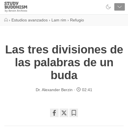
Close
Study
Buddhism
Home
›
Estudios avanzados
›
Lam rim
›
Refugio
Las tres divisiones de
las palabras de un
buda
Dr. Alexander Berzin
02:41
Share
Bookmark
on