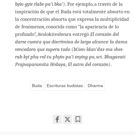
byin-gyis rlabs-pa’i bka’
). Por ejemplo, a través de la
inspiración de que el Buda está totalmente absorto en
la concentración absorta que expresa la multiplicidad
de fenómenos, conocida como “la apariencia de lo
profundo”, Avalokiteshvara entregó
El corazón del
darse cuenta que discrimina de largo alcance: la dama
vencedora que supera todo
(
bCom-ldan’das-ma shes-
rab-kyi pha-rol-tu phyin-pa’i snying-po
, sct.
Bhagavati
Prajnaparamita Hrdaya
;
El sutra del corazón
).
Buda
Escrituras budistas
Dharma
Share
Bookmark
on