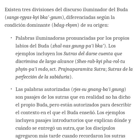
facebook
Existen tres divisiones del discurso iluminador del Buda
(
sangs-rgyas-kyi bka’-gsum
), diferenciadas según la
condición dominante (
bdag-rkyen
) de su origen:
Palabras iluminadoras pronunciadas por los propios
labios del Buda (
zhal-nas gsung-pa’i bka’
). Los
ejemplos incluyen los
Sutras del darse cuenta que
discrimina de largo alcance
(
Shes-rab-kyi pha-rol-tu
phyin-pa’i mdo
, sct.
Prajnaparamita Sutra
;
Sutras de la
perfección de la sabiduría
).
Las palabras autorizadas (
rjes-su gnang-ba'i gsung
)
son pasajes de los sutras que en realidad no ha dicho
el propio Buda, pero están autorizados para describir
el contexto en el que el Buda enseñó. Los ejemplos
incluyen pasajes introductorios que explican dónde y
cuándo se entregó un sutra, que los discípulos
agregaron más tarde cuando recordaron los sutras