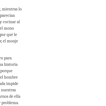
, mientras lo
 parecían
y cocinar al
 el mono
por qué le
r, el monje
ro para
a historia
 porque
 del hombre
rada impide
 nuestras
rnos de ella
r problema.