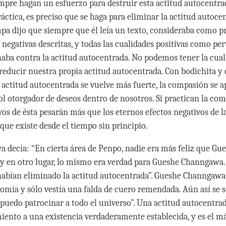
iempre hagan un esfuerzo para destruir esta actitud autocentra
áctica, es preciso que se haga para eliminar la actitud autoce
a dijo que siempre que él leía un texto, consideraba como p
 negativas descritas, y todas las cualidades positivas como pe
chaba contra la actitud autocentrada. No podemos tener la cual
 reducir nuestra propia actitud autocentrada. Con bodichita y
a actitud autocentrada se vuelve más fuerte, la compasión se 
ol otorgador de deseos dentro de nosotros. Si practican la com
vos de ésta pesarán más que los eternos efectos negativos de l
que existe desde el tiempo sin principio.
 decía: “En cierta área de Penpo, nadie era más feliz que Gu
 en otro lugar, lo mismo era verdad para Gueshe Channgawa. 
habían eliminado la actitud autocentrada”. Gueshe Channgawa
comía y sólo vestía una falda de cuero remendada. Aún así se s
 puedo patrocinar a todo el universo”. Una actitud autocentra
miento a una existencia verdaderamente establecida, y es el m