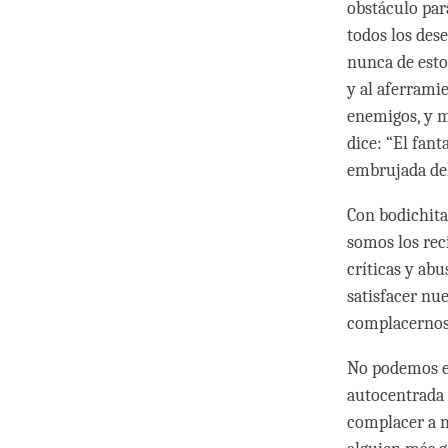
obstáculo para
todos los des
nunca de esto
y al aferrami
enemigos, y 
dice: “El fan
embrujada del
Con bodichita
somos los rec
críticas y ab
satisfacer nu
complacernos
No podemos ev
autocentrada 
complacer a n