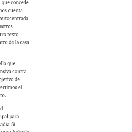
ya que concede
rnos cuenta
d autocentrada
estros
tro texto
tro de la casa
ella que
ensiva contra
bjetivo de
ertimos el
to.
ud
ipal para
idia. Si