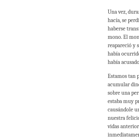
Una vez, dura
hacía, se perd
haberse trans
mono. El monj
reapareció y 
había ocurrid
había acusado
Estamos tan p
acumular dine
sobre una per
estaba muy pr
causándole un
nuestra felic
vidas anterio
inmediatament