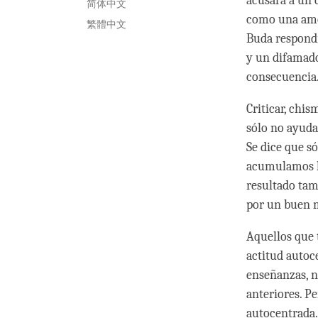
acusara a un 
简体中文
como una amen
繁體中文
Buda respondi
y un difamado
consecuencia
Criticar, chi
sólo no ayuda
Se dice que s
acumulamos ka
resultado tam
por un buen 
Aquellos que 
actitud autoc
enseñanzas, no
anteriores. P
autocentrada.