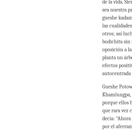
de la vida. S
sea nuestra pr
gueshe kadamp
las cualidades
otros; así lu
bodichita sin
oposición a l
planta un árb
efectos positi
autocentrada 
Gueshe Potowa
Khamlungpa, y
porque ellos 
que rara vez 
decía: “Ahora
por el aferra