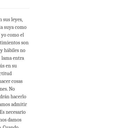
 sus leyes,
 la suya como
u yo como el
ntimientos son
uy hábiles no
l lama entra
rús en su
ctitud
hacer cosas
nes. No
odrán hacerlo
tamos admitir
 Es necesario
s nos damos
o. Cuando