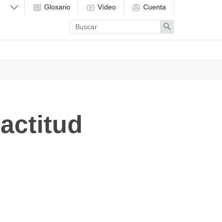
Glosario
Vídeo
Cuenta
Enter
Search
search
term
actitud