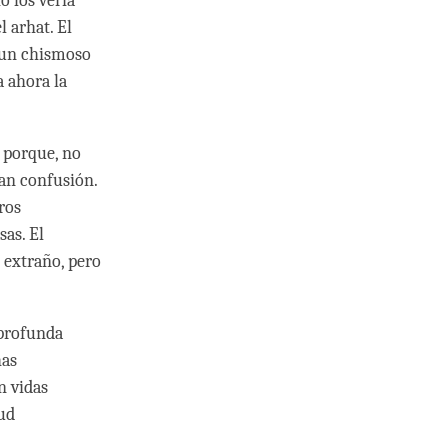
o los vería
 arhat. El
o un chismoso
a ahora la
s porque, no
san confusión.
ros
as. El
 extraño, pero
 profunda
has
n vidas
tud