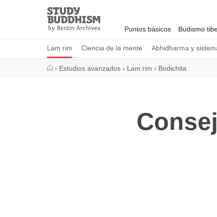
Close
Study
Buddhism
Puntos básicos
Budismo tib
Home
Lam rim
Ciencia de la mente
Abhidharma y sistema
›
Estudios avanzados
›
Lam rim
›
Bodichita
Consej