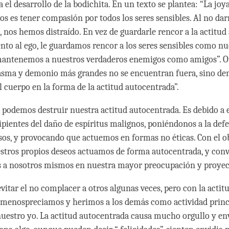
 el desarrollo de la bodichita. En un texto se plantea: “La jo
eos es tener compasión por todos los seres sensibles. Al no da
, nos hemos distraído. En vez de guardarle rencor a la actitu
ento al ego, le guardamos rencor a los seres sensibles como nu
mantenemos a nuestros verdaderos enemigos como amigos”. O
tasma y demonio más grandes no se encuentran fuera, sino den
 cuerpo en la forma de la actitud autocentrada”.
 podemos destruir nuestra actitud autocentrada. Es debido a 
ipientes del daño de espíritus malignos, poniéndonos a la def
usos, y provocando que actuemos en formas no éticas. Con el o
estros propios deseos actuamos de forma autocentrada, y conv
 a nosotros mismos en nuestra mayor preocupación y proyec
itar el no complacer a otros algunas veces, pero con la actit
menospreciamos y herimos a los demás como actividad princ
uestro yo. La actitud autocentrada causa mucho orgullo y env