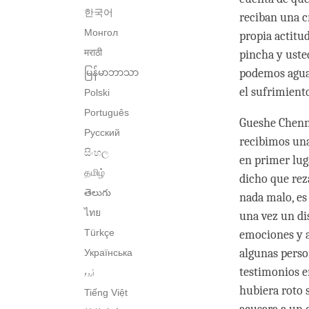
한국어
reciban una c
Монгол
propia actitud
मराठी
pincha y usted
podemos agua
မြန်မာဘာသာ
el sufrimient
Polski
Português
Gueshe Chenng
Русский
recibimos una
සිංහල
en primer lug
தமிழ்
dicho que rez
తెలుగు
nada malo, es
ไทย
una vez un dis
Türkçe
emociones y a
algunas person
Українська
اُردو
testimonios e
hubiera roto 
Tiếng Việt