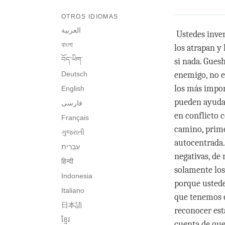
OTROS IDIOMAS
العربية
Ustedes inven
বাংলা
los atrapan y
བོད་ཡིག་
si nada. Gues
Deutsch
enemigo, no e
los más impor
English
pueden ayudar
فارسی
en conflicto 
Français
camino, prime
ગુજરાતી
autocentrada.
negativas, de
हिन्दी
solamente los
Indonesia
porque ustede
Italiano
que tenemos el
日本語
reconocer est
ខ្មែរ
cuenta de que