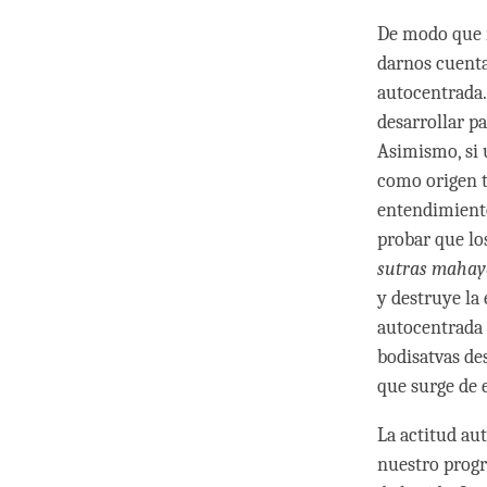
De modo que n
darnos cuenta
autocentrada.
desarrollar pa
Asimismo, si 
como origen t
entendimiento
probar que lo
sutras maha
y destruye la
autocentrada 
bodisatvas de
que surge de e
La actitud au
nuestro progr