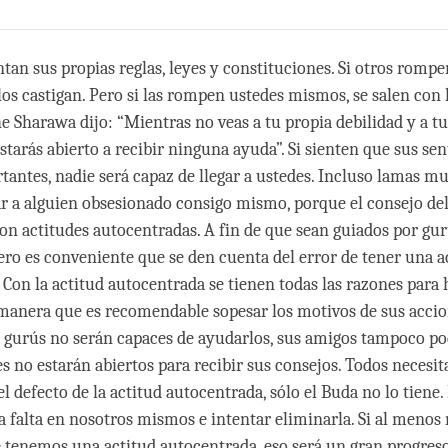
Share
Bookmark
on
facebook
tan sus propias reglas, leyes y constituciones. Si otros rompen
 los castigan. Pero si las rompen ustedes mismos, se salen con
he Sharawa dijo: “Mientras no veas a tu propia debilidad y a t
starás abierto a recibir ninguna ayuda”. Si sienten que sus se
tantes, nadie será capaz de llegar a ustedes. Incluso lamas m
 a alguien obsesionado consigo mismo, porque el consejo de
con actitudes autocentradas. A fin de que sean guiados por gu
ro es conveniente que se den cuenta del error de tener una a
 Con la actitud autocentrada se tienen todas las razones para 
 manera que es recomendable sopesar los motivos de sus accio
 gurús no serán capaces de ayudarlos, sus amigos tampoco p
s no estarán abiertos para recibir sus consejos. Todos necesi
 defecto de la actitud autocentrada, sólo el Buda no lo tiene.
a falta en nosotros mismos e intentar eliminarla. Si al meno
 tenemos una actitud autocentrada, eso será un gran progres