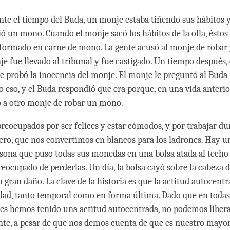
nte el tiempo del Buda, un monje estaba tiñendo sus hábitos y
ió un mono. Cuando el monje sacó los hábitos de la olla, éstos
formado en carne de mono. La gente acusó al monje de robar 
e fue llevado al tribunal y fue castigado. Un tiempo después,
se probó la inocencia del monje. El monje le preguntó al Buda 
o eso, y el Buda respondió que era porque, en una vida anterio
 a otro monje de robar un mono.
reocupados por ser felices y estar cómodos, y por trabajar du
ro, que nos convertimos en blancos para los ladrones. Hay un
sona que puso todas sus monedas en una bolsa atada al techo
eocupado de perderlas. Un día, la bolsa cayó sobre la cabeza
 gran daño. La clave de la historia es que la actitud autocent
idad, tanto temporal como en forma última. Dado que en todas
res hemos tenido una actitud autocentrada, no podemos libera
e, a pesar de que nos demos cuenta de que es nuestro mayo