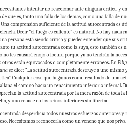
ecesitamos intentar no reaccionar ante ninguna crítica, y en 
 de que es, tanto una falla de los demás, como una falla de nu
 Una comprensión suficiente de la actitud autocentrada es úti
ciencia. Decir “el fuego es caliente” es natural. No hay nada ra
una persona está siendo crítica y puedes entender que sus crít
anto tu actitud autocentrada como la suya, esto también es na
 no les causará enojo o locura porque ya no tendrán la neces
s otros están equivocados o completamente erróneos. En
Fili
yana
se dice: “La actitud autocentrada destruye a uno mismo y
 ética”. Cualquier cosa que hagamos como resultado de una act
allana el camino hacia un renacimiento inferior o infernal. B
sprecian la actitud autocentrada por la mera razón de toda la 
lla, y uno renace en los reinos inferiores sin libertad.
tocentrada desperdicia todos nuestros esfuerzos anteriores y 
eso. Necesitamos reconocerla como un veneno que nos priva d