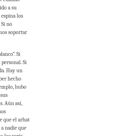
ido a su
 espina los
 Si no
mos soportar
lanco”. Si
 personal. Si
da. Hay un
aber hecho
jemplo, hubo
 sus
. Aún así,
sos
e que el arhat
 a nadie que