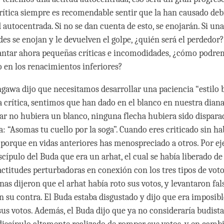
rítica siempre es recomendable sentir que la han causado deb
 autocentrada. Si no se dan cuenta de esto, se enojarán. Si una
es se enojan y le devuelven el golpe, ¿quién será el perdedor?
ntar ahora pequeñas críticas e incomodidades, ¿cómo podre
o en los renacimientos inferiores?
awa dijo que necesitamos desarrollar una paciencia “estilo b
 crítica, sentimos que han dado en el blanco en nuestra diana
ar no hubiera un blanco, ninguna flecha hubiera sido dispara
a: “Asomas tu cuello por la soga”. Cuando eres criticado sin h
 porque en vidas anteriores has menospreciado a otros. Por e
cípulo del Buda que era un arhat, el cual se había liberado de
ctitudes perturbadoras en conexión con los tres tipos de votos
as dijeron que el arhat había roto sus votos, y levantaron fal
n su contra. El Buda estaba disgustado y dijo que era imposibl
sus votos. Además, el Buda dijo que ya no consideraría budista