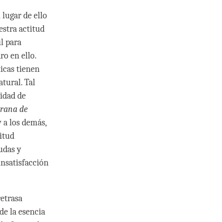
lugar de ello
estra actitud
l para
ro en ello.
icas tienen
tural. Tal
idad de
grana de
 a los demás,
itud
udas y
insatisfacción
retrasa
e la esencia