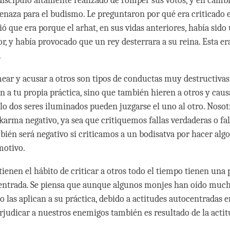
discípulo altamente realizado de romper sus votos, y en cambi
aza para el budismo. Le preguntaron por qué era criticado el
ó que era porque el arhat, en sus vidas anteriores, había sid
r, y había provocado que un rey desterrara a su reina. Esta er
.
smear y acusar a otros son tipos de conductas muy destructiva
n a tu propia práctica, sino que también hieren a otros y cau
ólo dos seres iluminados pueden juzgarse el uno al otro. Nosot
rma negativo, ya sea que critiquemos fallas verdaderas o fals
bién será negativo si criticamos a un bodisatva por hacer algo
motivo.
tienen el hábito de criticar a otros todo el tiempo tienen una
entrada. Se piensa que aunque algunos monjes han oído muc
 las aplican a su práctica, debido a actitudes autocentradas e
erjudicar a nuestros enemigos también es resultado de la acti