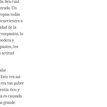
da. Sea cual
ntrada. Un
ropias todas
rtenecientes a
idad de la
 compasión, la
apodera y
pasión, los
a actitud
eshe
Esto era así
 era tan pobre
entía rico y
da es causada
ás grande