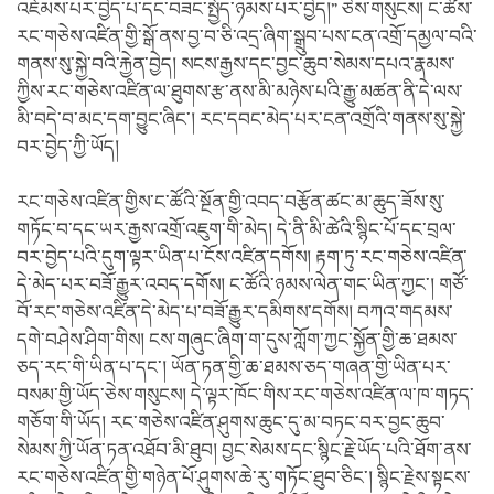
འཇོམས་པར་བྱེད་པ་དང་བཟང་སྤྱོད་ཉམས་པར་བྱེད།” ཅེས་གསུངས། ང་ཚོས་
རང་གཅེས་འཛིན་གྱི་སྒོ་ནས་བྱ་བ་ཅི་འདྲ་ཞིག་སྒྲུབ་པས་ངན་འགྲོ་དམྱལ་བའི་
གནས་སུ་སྐྱེ་བའི་རྐྱེན་བྱེད། སངས་རྒྱས་དང་བྱང་ཆུབ་སེམས་དཔའ་རྣམས་
ཀྱིས་རང་གཅེས་འཛིན་ལ་ཐུགས་རྩ་ནས་མི་མཉེས་པའི་རྒྱུ་མཚན་ནི་དེ་ལས་
མི་བདེ་བ་མང་དག་བྱུང་ཞིང་། རང་དབང་མེད་པར་ངན་འགྲོའི་གནས་སུ་སྐྱེ་
བར་བྱེད་ཀྱི་ཡོད།
རང་གཅེས་འཛིན་གྱིས་ང་ཚོའི་སྔོན་གྱི་འབད་བརྩོན་ཚང་མ་ཆུད་ཟོས་སུ་
གཏོང་བ་དང་ཡར་རྒྱས་འགྲོ་འཇུག་གི་མེད། དེ་ནི་མི་ཚེའི་སྙིང་པོ་དང་བྲལ་
བར་བྱེད་པའི་དུག་ལྟར་ཡིན་པ་ངོས་འཛིན་དགོས། རྟག་ཏུ་རང་གཅེས་འཛིན་
དེ་མེད་པར་བཟོ་རྒྱུར་འབད་དགོས། ང་ཚོའི་ཉམས་ལེན་གང་ཡིན་ཀྱང་། གཙོ་
བོ་རང་གཅེས་འཛིན་དེ་མེད་པ་བཟོ་རྒྱུར་དམིགས་དགོས། བཀའ་གདམས་
དགེ་བཤེས་ཤིག་གིས། ངས་གཞུང་ཞིག་ག་དུས་ཀློག་ཀྱང་སྐྱོན་གྱི་ཆ་ཐམས་
ཅད་རང་གི་ཡིན་པ་དང་། ཡོན་ཏན་གྱི་ཆ་ཐམས་ཅད་གཞན་གྱི་ཡིན་པར་
བསམ་གྱི་ཡོད་ཅེས་གསུངས། དེ་ལྟར་ཁོང་གིས་རང་གཅེས་འཛིན་ལ་ཁ་གཏད་
གཅོག་གི་ཡོད། རང་གཅེས་འཛིན་ཤུགས་ཆུང་དུ་མ་བཏང་བར་བྱང་ཆུབ་
སེམས་ཀྱི་ཡོན་ཏན་འཐོབ་མི་ཐུབ། བྱང་སེམས་དང་སྙིང་རྗེ་ཡོད་པའི་ཐོག་ནས་
རང་གཅེས་འཛིན་གྱི་གཉེན་པོ་ཤུགས་ཆེ་རུ་གཏོང་ཐུབ་ཅིང་། སྙིང་རྗེས་སྟངས་