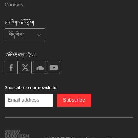
Courses
སྐད་ཡིག་བརྗེ་པོ་རྒྱོབ།
ང་ཚོའི་རྗེས་སུ་འབྲོངས།
on
on
on
on
facebook
X
soundcloud
youtube
Subscribe to our newsletter
Enter
Subscribe
your
email
Study