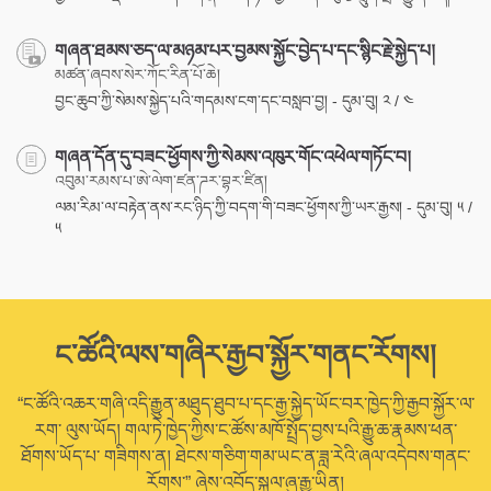
གཞན་ཐམས་ཅད་ལ་མཉམ་པར་བྱམས་སྐྱོང་བྱེད་པ་དང་སྙིང་རྗེ་སྐྱེད་པ།
མཚན་ཞབས་སེར་ཀོང་རིན་པོ་ཆེ།
བྱང་ཆུབ་ཀྱི་སེམས་སྐྱེད་པའི་གདམས་ངག་དང་བསླབ་བྱ། - དུམ་བུ། ༢ / ༤
གཞན་དོན་དུ་བཟང་ཕྱོགས་ཀྱི་སེམས་འཁུར་གོང་འཕེལ་གཏོང་བ།
འབུམ་རམས་པ་ཨེ་ལེག་ཛན་ཌར་བྷར་ཛིན།
ལམ་རིམ་ལ་བརྟེན་ནས་རང་ཉིད་ཀྱི་བདག་གི་བཟང་ཕྱོགས་ཀྱི་ཡར་རྒྱས། - དུམ་བུ། ༥ /
༥
ང་ཚོའི་ལས་གཞིར་རྒྱབ་སྐྱོར་གནང་རོགས།
“ང་ཚོའི་འཆར་གཞི་འདི་རྒྱུན་མཐུད་ཐུབ་པ་དང་རྒྱ་སྐྱེད་ཡོང་བར་ཁྱེད་ཀྱི་རྒྱབ་སྐྱོར་ལ་
རག་ ལུས་ཡོད། གལ་ཏེ་ཁྱེད་ཀྱིས་ང་ཚོས་མཁོ་སྤྲོད་བྱས་པའི་རྒྱུ་ཆ་རྣམས་ཕན་
ཐོགས་ཡོད་པ་ གཟིགས་ན། ཐེངས་གཅིག་གམ་ཡང་ན་ཟླ་རེའི་ཞལ་འདེབས་གནང་
རོགས་” ཞེས་འབོད་སྐུལ་ཞུ་རྒྱུ་ཡིན།