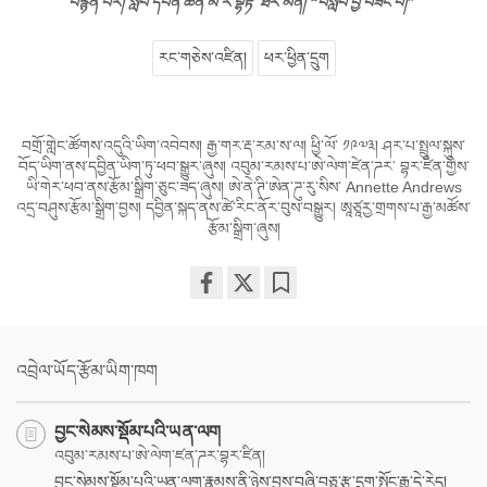
བརྙན་པར། སློབ་དཔོན་ཆེན་མོ་རོ་བྷརྟ་ ཐར་མན། “བསླབ་བྱ་བཟང་པོ།”
རང་གཅེས་འཛིན།
ཕར་ཕྱིན་དྲུག
བགྲོ་གླེང་ཚོགས་འདུའི་ཡིག་འབེབས། རྒྱ་གར་རྡ་རམ་ས་ལ། ཕྱི་ལོ་ ༡༩༧༣། ཤར་པ་སྤྲུལ་སྐུས་
བོད་ཡིག་ནས་དབྱིན་ཡིག་ཏུ་ཕབ་སྒྱུར་ཞུས། འབུམ་རམས་པ་ཨེ་ལེག་ཛེན་ཌར་ བྷར་ཛིན་གྱིས་
ཡི་གེར་ཕབ་ནས་རྩོམ་སྒྲིག་ཅུང་ཟད་ཞུས། ཨེ་ནེ་ཊི་ཨེན་ཌུ་རུ་སིས་ Annette Andrews
འདྲ་བཤུས་རྩོམ་སྒྲིག་བྱས། དབྱིན་སྐད་ནས་ཚེ་རིང་ནོར་བུས་བསྒྱུར། ཨཱཙཱརྱ་གྲགས་པ་རྒྱ་མཚོས་
རྩོམ་སྒྲིག་ཞུས།
Share
Bookmark
on
facebook
འབྲེལ་ཡོད་རྩོམ་ཡིག་ཁག
བྱང་སེམས་སྡོམ་པའི་ཡན་ལག
འབུམ་རམས་པ་ཨེ་ལེག་ཛན་ཌར་བྷར་ཛིན།
བྱང་སེམས་སྡོམ་པའི་ཡན་ལག་རྣམས་ནི་ཉེས་བྱས་བཞི་བཅུ་རྩ་དྲུག་སྤོང་རྒྱུ་དེ་རེད།