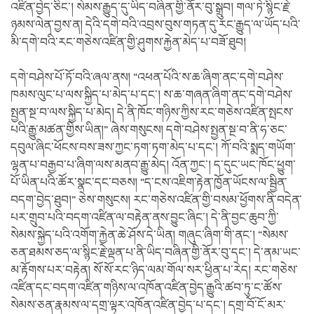
འཛིན་བྱེད་ཅིང་། སེམས་རྒྱུད་དུ་ཡིད་བཞིན་གྱི་ནོར་བུ་སྒྲུབ། གལ་ཏེ་སྙིང་རྗེ་
ཉམས་ལེན་བྱས་ན། དེའི་དགེ་བའི་འབྲས་བུས་གཏན་དུ་རང་རྒྱུད་ལ་ཡོད་པའི་
མི་དགེ་བའི་རང་གཅེས་འཛིན་གྱི་ཤུགས་རྐྱེན་མེད་པ་བཟོ་ཐུབ།
དགེ་བཤེས་པོ་ཏོ་བའི་ཞལ་ནས། “འཕན་པོའི་ས་ཆ་ཞིག་ནང་དགེ་བཤེས་
ཁམས་ལུང་པ་ལས་སྐྱིད་པ་མེད་པ་དང་། ས་ཆ་གཞན་ཞིག་ནང་དགེ་བཤེས་
སྤྱན་སྔ་བ་ལས་སྐྱིད་པ་མེད། དེ་ནི་ཁོང་གཉིས་ཀྱིས་རང་གཅེས་འཛིན་སྤངས་
པའི་རྒྱུ་མཚན་གྱིས་ཡིན།” ཞེས་གསུངས། དགེ་བཤེས་སྤྱན་སྔ་བ་ནི་ཧ་ཅང་
དབུལ་ཞིང་ཕོངས་བས་ཟས་ཀྱང་ཏག་ཏག་མེད་པ་དང་། ཀོ་བའི་སྨད་གཡོག་
ལྷན་པ་བརྒྱབ་པ་ཞིག་ལས་མནབ་རྒྱུ་མེད། འོན་ཀྱང་། ད་དུང་ཡང་ཁོང་ཕྱུག་
པོ་ཡིན་པའི་ཚོར་སྣང་དང་བཅས། “ད་ངས་འཇིག་རྟེན་ཁྱོན་ཡོངས་ལ་སྦྱིན་
བདག་བྱེད་ཐུབ།” ཅེས་གསུངས། རང་གཅེས་འཛིན་གྱི་བསམ་ཕྱོགས་ནི་བདེན་
པར་གྲུབ་པའི་བདག་འཛིན་ལ་བརྟེན་ནས་བྱུང་ཞིང་། དེ་ནི་བྱང་ཆུབ་ཀྱི་
སེམས་སྐྱེད་པའི་འགོག་རྐྱེན་ཆེ་ཤོས་དེ་ཡིན། གཞུང་ཞིག་གི་ནང་། “སེམས་
ཅན་ཐམས་ཅད་ལ་སྙིང་རྗེ་ལྡན་པ་ནི་ཡིད་བཞིན་གྱི་ནོར་བུ་དང་། དེ་ནམ་ཡང་
མ་རྟོགས་པར་བརྟེན། སོ་སོ་རང་ཉིད་ལམ་གོལ་སར་ཕྱིན་པ་རེད། རང་གཅེས་
འཛིན་དང་བདག་འཛིན་གཉིས་ལ་འཁོན་འཛིན་བྱེད་རྒྱུའི་ཚབ་ཏུ་ང་ཚོས་
སེམས་ཅན་རྣམས་ལ་དགྲ་ལྟར་འཁོན་འཛིན་བྱེད་པ་དང་། དགྲ་བོ་ངོ་མར་