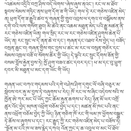
“འཚམས་འདྲིའི་བཀྲ་ཤིས་བདེ་ལེགས་”ཞེས་ཞུས་ནའང་། རང་ལ་མ་ཐོབ་
སྟབས་སེམས་གཏིང་ནས་ཕྲག་དོག་ཟ་གི་ཡོད། གལ་ཏེ་རང་གཅེས་འཛིན་མེད་
ན། ཕྲག་དོག་ཟ་རྒྱུའི་ཚབ་ཏུ་གཞན་གྱི་གྲུབ་འབྲས་ལ་དགའ་བ་བསྒོམས་ནས་
དགེ་བའི་ལས་གསོག་ཐུབ། མི་ཚེའི་ནང་འཆམ་མཐུན་མེད་པའི་རྒྱུ་མཚན་ནི་
རང་གཅེས་འཛིན་ཡིན། གལ་སྲིད་རང་ལ་རང་གཅེས་འཛིན་ཤུགས་ཆེན་པོ་
ཡོད་ན། རང་སྲུང་ལ་དོ་ནན་ཆེ་བ་དང་། གཞན་དང་འཐབ་རེས་བྱེད་པ། བཟོད་
བསྲན་ཆུང་བ། གཞན་གྱིས་གང་བྱས་པ་ཚང་མ་རང་ལ་བསུན་གཙེར་དང་
སེམས་འཁྲལ་བཟོ་བ་སོགས་ཚོར་གྱི་ཡོད། དེ་ལྟའི་རང་སྲུང་དོགས་ཟོན་གྱི་
བསམ་བློས་རྐྱེན་བྱས་ཏེ། ཁྱོ་ཤུག་བཟའ་ཚང་དབར་དང་། ཕ་མ་དང་བུ་ཕྲུག་
དབར་མི་མཐུན་པ་མང་དག་ཡོང་གི་ཡོད།
གཞན་ཡང་བཀའ་གདམས་པའི་དགེ་བཤེས་ཤིག་དགུང་ལོ་བཞི་བཅུར་མ་
སླེབས་བར་རྐུ་མ་བྱས་ཏེ་བཞུགས་པ་རེད། ཁོ་རང་ལ་ས་ཞིང་འདེབས་སའི་ས་
ཁྱོན་ཨེ་ཀར་མང་པོ་ཡོད་ཀྱང་ཆོམ་རྐུན་ཆགས་པ་རེད། ཉིན་མོ་ཕར་འགྲོ་
ཚུར་འོང་བྱེད་མཁན་འཕྲོག་བཅོམ་བྱེད་པ་དང་། མཚན་མོ་ཁང་པའི་ནང་
ནས་འཕྲོག་བཅོམ་བྱེད་ཀྱི་ཡོད། ཉིན་གཅིག་ཁོ་རང་གི་ལམ་ཁ་ཕྱོགས་བསྒྱུར་
ཏེ་ཆོས་ལ་ཞུགས་པ་དང་། རང་རྒྱུད་ཀྱི་རང་གཅེས་འཛིན་མེད་པ་བཟོས་ཏེ།
“སྔོན་མ་ངའི་ཁ་ལ་ཟས་རྙེད་དཀའ། འོན་ཀྱང་ད་ཆ་འབུལ་བ་མང་པོ་ཐོབ་