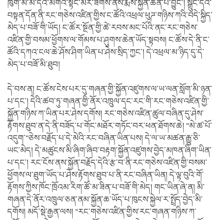
ཁུག་མ་མི་དེའི་མགོའི་སྟེང་མར་ཟགས་ནས་རྨས་སྐྱོན་ཆེན་པོ་བྱུང་། སྒྲུང་དེའི་
བསྟན་དོན་ནི་རང་གཅེས་འཛིན་གྱིས་ང་ཚོའི་འཕྲལ་ཕུཌ་གཉིས་ཀའི་བདེ་སྐྱིད་
མེད་པ་བཟོ་གི་ཡོད། ང་ཚོར་སྔོན་གྱི་ཚེ་རབས་མང་པོའི་ནང་རང་གཅེས་
འཛིན་གྱི་བསམ་ཕྱོགས་ལ་གོམས་པ་ཤུགས་ཆེན་ཡོད་སྟབས། ང་ཚོས་དེ་ནི་ང་
ཚོའི་དཀའ་ངལ་ཆེ་ཤོས་ཤིག་ཡིན་པ་ཤེས་སྲིད་ཀྱང་། དེ་འཕྲལ་མ་ཉིད་དུ་དེ་
མེད་པ་བཟོ་མི་ཐུབ།
དེ་བས་ན། ང་ཚོས་ངེས་པར་དུ་གཞན་གྱི་སྐྱོན་འཛུགས་ལ་ཡ་ལན་སློག་མི་ཉན་
པ་དང་། དེའི་ཚབ་ཏུ་གཞན་གྱི་ནོར་འཁྲུལ་དང་རང་གི་རང་གཅེས་འཛིན་གྱི་
སྐྱོན་གཉིས་ཀ་ཡིན་པར་ཤེས་དགོས། རང་གཅེས་འཛིན་ཚུལ་བཞིན་དུ་ཤེས་
རྟོགས་ཐུབ་ན་དེ་ནི་བཟོད་པ་གོང་མཐོར་གཏོང་བར་ཕན་ཐོགས་ཆེ། “མེ་ཚ་པོ་
འདུག་”ཅེས་བརྗོད་པ་དེ་མེའི་རང་བཞིན་ཡིན་པས། དེ་ལ་ཡ་མཚན་རྒྱུ་ཅི་
ཡང་མེད། དེ་མཚུངས་མི་ཞིག་ཞིབ་བརྟག་སྐྱོན་འཛུགས་བྱེད་མཁན་ཞིག་ཡིན་
པ་དང་། རང་ངོས་ནས་སྐྱོན་བརྗོད་དེའི་རྩ་བ་ནི་རང་གཅེས་འཛིན་གྱི་བསམ་
ཕྱོགས་ལ་ཐུག་ཡོད་པ་ཤེས་རྟོགས་ཐུབ་པ་ནི་རང་བཞིན་ཡིན། དེ་ལྟ་བུའི་གོ་
རྟོགས་ཀྱིས་ཁོང་ཁྲོའམ་རིག་ཚོ་མ་ཟིན་པ་བཟོ་གི་མེད། གང་ཡིན་ཞེ་ན། མི་
གཞན་དེ་ནོར་འཁྲུལ་ཅན་ནམ་སྐྱོན་ཆ་ཡོད་པ་ཁུངས་སྐྱེལ་ར་སྤྲོད་བྱེད་མི་
དགོས། མདོ་སྡེ་རྒྱན་ལས། “རང་གཅེས་འཛིན་གྱིས་རང་གཞན་གཉིས་ཀ་