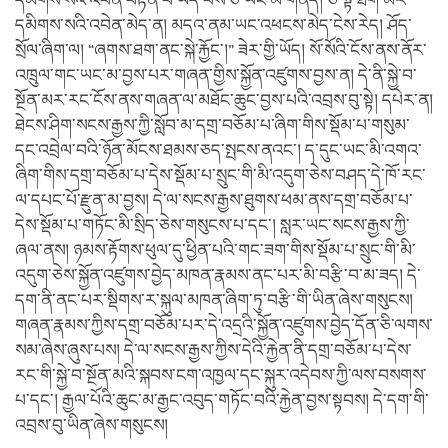
དམིགས་སའི་འབེན་བརྟན་པོ་ཡོད་པས་ཅི་ཡང་མི་གནོད། ཅི་སྟེ་ཐོག་མར་
དམིགས་སའི་འབེན་མེད་ན། མདའ་ནམ་ཡང་འཕངས་མེད་ངེས་རེད། ཤོད་
སྲོལ་ཞིག་ལ། “ཞགས་ཐག་ནང་སྐེ་རྐྱོང་།” ཟེར་གྱི་ཡོད། སོ་སོའི་ངོས་ནས་ནོར་
འཁྲུལ་གང་ཡང་མ་བྱས་པར་གཞན་གྱིས་སྐྱོན་འཛུགས་བྱས་ན། དེ་ནི་སྐྱེ་བ་
སྔོན་མར་རང་ངོས་ནས་གཞན་ལ་མཐོང་ཆུང་བྱས་པའི་འབྲས་བུ་སྟེ། དཔེར་ན།
ཐེངས་ཤིག་སངས་རྒྱས་ཀྱི་སློབ་མ་དགྲ་བཅོམ་པ་ཞིག་གིས་སྡོམ་པ་གསུམ་
དང་འབྲེལ་བའི་ཉོན་མོངས་ཐམས་ཅད་སྤངས་ནའང་། ད་དུང་ཡང་མི་འགའ་
ཞིག་གིས་དགྲ་བཅོམ་པ་དེས་སྡོམ་པ་སྲུང་གི་མི་འདུག་ཅེས་བཤད་དེ་ཁོ་རང་
ལ་དཔང་པོ་རྫུན་མ་བྱས། དེ་ལ་སངས་རྒྱས་ཐུགས་ཕམ་ནས་དགྲ་བཅོམ་པ་
དེས་སྡོམ་པ་གཏོང་མི་སྲིད་ཅེས་གསུངས་པ་དང་། སླར་ཡང་སངས་རྒྱས་ཀྱི་
ཞལ་ནས། ཉམས་རྟོགས་ཕུལ་དུ་ཕྱིན་པའི་གང་ཟག་གིས་སྡོམ་པ་སྲུང་གི་མི་
འདུག་ཅེས་སྐྱོན་འཛུགས་བྱེད་མཁན་རྣམས་ནང་པར་མི་བརྩི་བ་མ་ཟད། དེ་
དག་ནི་ནང་པར་སྡིགས་ར་སྐུལ་མཁན་ཞིག་ཏུ་བརྩི་གི་ཡིན་ཞེས་གསུངས།
གཞན་རྣམས་ཀྱིས་དགྲ་བཅོམ་པར་དེ་འདྲའི་སྐྱོན་འཛུགས་བྱེད་དོན་ཅི་ལགས་
སམ་ཞེས་ཞུས་པས། དེ་ལ་སངས་རྒྱས་ཀྱིས་དེའི་རྐྱེན་ནི་དགྲ་བཅོམ་པ་དེས་
རང་གི་སྐྱེ་བ་སྔོན་མའི་སྐབས་ངག་འཁྱལ་དང་སྐུར་འདེབས་ཀྱི་ལས་བསགས་
པ་དང་། རྒྱལ་པོའི་ཆུང་མ་རྒྱང་འབུད་གཏོང་བའི་རྐྱེན་བྱས་སྟབས། དེ་དག་གི་
འབྲས་བུ་ཡིན་ཞེས་གསུངས།