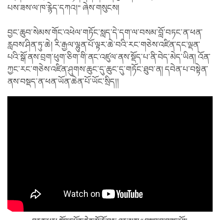
པས་ཟས་ལ་ཁ་རྙེད་དཀའ།” ཞེས་གསུངས།
བྱང་ཆུབ་སེམས་གོང་འཕེལ་གཏོང་སླད་དེ་དག་ལ་བསམ་བློ་བཏང་ན་ཕན་
རླབས་ཤིན་ཏུ་ཆེ། རི་རྒྱལ་ལྷུན་པོ་ལྟར་ཆེ་བའི་རང་གཅེས་འཛིན་དང་ལྡན་
པའི་སྒོ་ནས་བྲག་ཕུག་ཅིག་གི་ནང་འཛུལ་ནས་སྡོད་པ་ནི་བེད་མེད་ཡིན། འོན་
ཀྱང་རང་གཅེས་འཛིན་ཤུགས་ཆུང་དུ་ཆུང་དུ་གཏོང་ཐུབ་ན། དབེན་པ་བསྟེན་
ནས་བསྡད་ན་ཕན་ཡོན་ཆེན་པོ་ཡོང་སྲིད།།