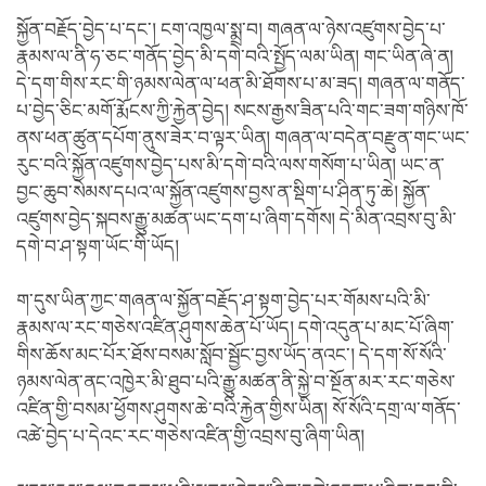
སྐྱོན་བརྗོད་བྱེད་པ་དང་། ངག་འཁྱལ་སྨྲ་བ། གཞན་ལ་ཉེས་འཛུགས་བྱེད་པ་
རྣམས་ལ་ནི་ཧ་ཅང་གནོད་བྱེད་མི་དགེ་བའི་སྤྱོད་ལམ་ཡིན། གང་ཡིན་ཞེ་ན།
དེ་དག་གིས་རང་གི་ཉམས་ལེན་ལ་ཕན་མི་ཐོགས་པ་མ་ཟད། གཞན་ལ་གནོད་
པ་བྱེད་ཅིང་མགོ་རྨོངས་ཀྱི་རྐྱེན་བྱེད། སངས་རྒྱས་ཟིན་པའི་གང་ཟག་གཉིས་ཁོ་
ནས་ཕན་ཚུན་དཔོག་ནུས་ཟེར་བ་ལྟར་ཡིན། གཞན་ལ་བདེན་བརྫུན་གང་ཡང་
རུང་བའི་སྐྱོན་འཛུགས་བྱེད་པས་མི་དགེ་བའི་ལས་གསོག་པ་ཡིན། ཡང་ན་
བྱང་ཆུབ་སེམས་དཔའ་ལ་སྐྱོན་འཛུགས་བྱས་ན་སྡིག་པ་ཤིན་ཏུ་ཆེ། སྐྱོན་
འཛུགས་བྱེད་སྐབས་རྒྱུ་མཚན་ཡང་དག་པ་ཞིག་དགོས། དེ་མིན་འབྲས་བུ་མི་
དགེ་བ་ཤ་སྟག་ཡོང་གི་ཡོད།
ག་དུས་ཡིན་ཀྱང་གཞན་ལ་སྐྱོན་བརྗོད་ཤ་སྟག་བྱེད་པར་གོམས་པའི་མི་
རྣམས་ལ་རང་གཅེས་འཛིན་ཤུགས་ཆེན་པོ་ཡོད། དགེ་འདུན་པ་མང་པོ་ཞིག་
གིས་ཆོས་མང་པོར་ཐོས་བསམ་སློབ་སྦྱོང་བྱས་ཡོད་ནའང་། དེ་དག་སོ་སོའི་
ཉམས་ལེན་ནང་འཁྱེར་མི་ཐུབ་པའི་རྒྱུ་མཚན་ནི་སྐྱེ་བ་སྔོན་མར་རང་གཅེས་
འཛིན་གྱི་བསམ་ཕྱོགས་ཤུགས་ཆེ་བའི་རྐྱེན་གྱིས་ཡིན། སོ་སོའི་དགྲ་ལ་གནོད་
འཚེ་བྱེད་པ་དེའང་རང་གཅེས་འཛིན་གྱི་འབྲས་བུ་ཞིག་ཡིན།