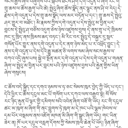
སངས་རྒྱས་ཞལ་བཞུགས་པའི་སྐབས་ཐེངས་ཤིག་དགེ་འདུན་པ་ཞིག་རང་གི་
གྲྭ་ཆས་ལ་ཚོས་རྒྱག་པའི་ཚེ། སྤྲེའུ་ཞིག་ཚོས་སྣོད་ནང་ལྷུང་ནས་ཤི་བ་རེད། དེ་
རྗེས་དགེ་འདུན་པ་དེས་གྲྭ་ཆས་སྣོད་ལས་མར་བཏོན་པ་དང་། གྲྭ་ཆས་དེ་སྤྲེའུ་
ཤར་གྱུར་བ་མཐོང་། མི་རྣམས་ཀྱིས་དགེ་འདུན་པ་དེས་སྤྲེའུ་མ་བྱིན་པར་
བླངས་ཏེ་སྤྲེའུ་ཤ་བཙོས་འདུག་ཅེས་ཉེས་འཛུགས་བྱས། དེ་ནས་གྲྭ་པ་དེ་ཁྲིམས་
ཁང་དུ་ཁྲིད་ནས་ཁྲིམས་ཆད་བཏང་། མི་རིང་བར་སྤྲེའུ་དེ་བསྐྱར་དུ་སླར་
གསོན་པོར་གྱུར་ནས་དགེ་འདུན་པ་དེར་ནག་ཉེས་མེད་པ་ར་འཕྲོད་བྱུང་། དེ་
ནས་དགེ་འདུན་པ་དེས་དེའི་རྒྱུ་མཚན་ཅི་ལགས་སམ་ཞེས་སངས་རྒྱས་ལ་
བཀའ་འདྲི་ཞུས་པས། སྐྱེ་བ་སྔོན་མར་དགེ་འདུན་པ་དེས་དགེ་འདུན་པ་གཞན་
ཞིག་ལ་སྤྲེའུ་མ་བྱིན་པར་བླངས་པའི་ཉེས་འཛུགས་བྱས་པའི་རྐྱེན་གྱིས་ཡིན་
ཞེས་གསུངས།
ང་ཚོས་བདེ་སྐྱིད་དང་དགའ་ཉམས་ལ་ཧ་ཅང་སེམས་ཁུར་བྱེད་ཀྱི་ཡོད་པ་དང་།
དེའི་ཕྱིར་ང་ཚོས་དངུལ་མང་པོ་གསོག་པར་དཀའ་ལས་བརྒྱབ་སྟེ། སོ་སོས་
རང་ཉིད་རྐུན་པོ་ལྟར་གྱི་དམིགས་སའི་འབེན་ཞིག་བཟོ་གི་ཡོད། རང་གི་དངུལ་
ཚང་མ་ཁུག་མ་ཞིག་གི་ནང་བླུགས་ཏེ་ཁུག་མ་དེ་ཁང་པའི་ལྕམ་ཁེབས་ལ་
དམ་པོར་བསྡམས་ནས་འཇོག་མཁན་མི་ཞིག་གི་སྒྲུང་ཞིག་ཡོད། གང་ཡིན་
ཟེར་ན། ཁོ་པར་དངུལ་བརླག་དོགས་ཀྱི་སེམས་ཁྲལ་ཆེན་པོ་ཡོད། ཉིན་ཞིག་