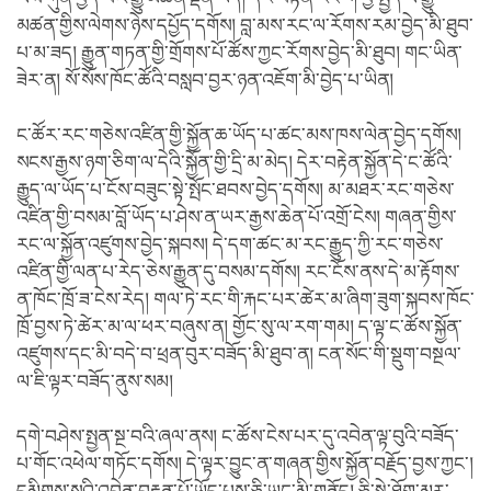
མཚན་གྱིས་ལེགས་ཉེས་དཔྱོད་དགོས། བླ་མས་རང་ལ་རོགས་རམ་བྱེད་མི་ཐུབ་
པ་མ་ཟད། རྒྱུན་གཏན་གྱི་གྲོགས་པོ་ཚོས་ཀྱང་རོགས་བྱེད་མི་ཐུབ། གང་ཡིན་
ཟེར་ན། སོ་སོས་ཁོང་ཚོའི་བསླབ་བྱར་ཉན་འཇོག་མི་བྱེད་པ་ཡིན།
ང་ཚོར་རང་གཅེས་འཛིན་གྱི་སྐྱོན་ཆ་ཡོད་པ་ཚང་མས་ཁས་ལེན་བྱེད་དགོས།
སངས་རྒྱས་ཉག་ཅིག་ལ་དེའི་སྐྱོན་གྱི་དྲི་མ་མེད། དེར་བརྟེན་སྐྱོན་དེ་ང་ཚོའི་
རྒྱུད་ལ་ཡོད་པ་ངོས་བཟུང་སྟེ་སྤོང་ཐབས་བྱེད་དགོས། མ་མཐར་རང་གཅེས་
འཛིན་གྱི་བསམ་བློ་ཡོད་པ་ཤེས་ན་ཡར་རྒྱས་ཆེན་པོ་འགྲོ་ངེས། གཞན་གྱིས་
རང་ལ་སྐྱོན་འཛུགས་བྱེད་སྐབས། དེ་དག་ཚང་མ་རང་རྒྱུད་ཀྱི་རང་གཅེས་
འཛིན་གྱི་ལན་པ་རེད་ཅེས་རྒྱུན་དུ་བསམ་དགོས། རང་ངོས་ནས་དེ་མ་རྟོགས་
ན་ཁོང་ཁྲོ་ཟ་ངེས་རེད། གལ་ཏེ་རང་གི་རྐང་པར་ཚེར་མ་ཞིག་ཟུག་སྐབས་ཁོང་
ཁྲོ་བྱས་ཏེ་ཚེར་མ་ལ་ཕར་བཞུས་ན། གྱོང་སུ་ལ་རག་གམ། ད་ལྟ་ང་ཚོས་སྐྱོན་
འཛུགས་དང་མི་བདེ་བ་ཕྲན་བུར་བཟོད་མི་ཐུབ་ན། ངན་སོང་གི་སྡུག་བསྔལ་
ལ་ཇི་ལྟར་བཟོད་ནུས་སམ།
དགེ་བཤེས་སྤྱན་སྔ་བའི་ཞལ་ནས། ང་ཚོས་ངེས་པར་དུ་འབེན་ལྟ་བུའི་བཟོད་
པ་གོང་འཕེལ་གཏོང་དགོས། དེ་ལྟར་བྱུང་ན་གཞན་གྱིས་སྐྱོན་བརྗོད་བྱས་ཀྱང་།