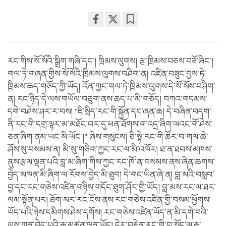
Share
Bookmark
on
facebook
རང་གིས་སོ་སོའི་སྒྲིག་གཞི་དང་། ཁྲིམས་ལུགས། རྩ་ཁྲིམས་བཅས་བཟོ་ཞིང་།
གལ་ཏེ་གཞན་གྱིས་སོ་སོའི་ཁྲིམས་ལུགས་བཤིག་ན། འཛིན་བཟུང་བྱས་ཏེ་
ཁྲིམས་ཆད་གཅོད་ཀྱི་ཡོད། འོན་ཀྱང་གལ་ཏེ་ཁྲིམས་ལུགས་དེ་སོ་སོས་བཤིག་
ན། རང་ཉིད་དེ་ལས་གཡོལ་བཅུག་ནས་ཆད་པ་མི་གཅོད། བཀའ་གདམས་
དགེ་བཤེས་ཤར་ར་བས། “ཇི་སྲིད་རང་གི་སྐྱོན་དང་ཞན་ཆ། དེ་བཞིན་བདག་
ནི་རང་གི་དགྲ་ལྟར་མ་མཐོང་བར་དུ་ཕན་ཐོགས་ག་འདྲ་ཞིག་ལའང་གོ་ཤེས་
ཅན་ཞིག་ནམ་ཡང་མི་ཡོང་།” ཞེས་གསུངས། ཅི་སྟེ་རང་གི་ཚོར་བ་གལ་ཆེ་
ཤོས་སུ་བསམས་ན། མི་སུ་གཅིག་ཀྱང་རང་ལ་མི་འཁོར། ཐ་ན་ཐབས་མཁས་
ནུས་རྩལ་ལྡན་པའི་བླ་མ་ཞིག་གིས་ཀྱང་རང་ཁོ་ན་བསམས་ནས་ཞེན་ཆགས་
བྱེད་མཁན་མི་ཞིག་ལ་རོགས་བྱེད་མི་ཐུབ། དེ་གང་ཡིན་ཞེ་ན། བླ་མའི་བསླབ་
བྱ་དང་རང་གཅེས་འཛིན་གཉིས་གདོང་ཐུག་ཤོར་གྱི་ཡོད། བླ་མས་རང་ལ་ཐར་
ལམ་སྟོན་པར། ཐོག་མར་རང་ངོས་ནས་རང་གཅེས་འཛིན་གྱི་བསམ་ཕྱོགས་
ཡོད་པའི་ཉེས་དམིགས་ཤེས་དགོས། རང་གཅེས་འཛིན་ཡོད་ན་མི་དགེ་བའི་
ལས་ཀུན་བྱེད་པའི་རྒྱུ་མཚན་ལྡན་ཡོད། དེར་བརྟེན་རང་གི་བྱ་སྤྱོད་ལ་རྒྱུ་