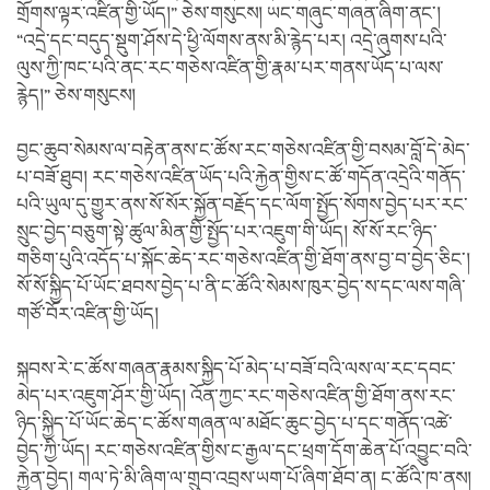
གྲོགས་ལྟར་འཛིན་གྱི་ཡོད།” ཅེས་གསུངས། ཡང་གཞུང་གཞན་ཞིག་ནང་།
“འདྲེ་དང་བདུད་སྡུག་ཤོས་དེ་ཕྱི་ལོགས་ནས་མི་རྙེད་པར། འདྲེ་ཞུགས་པའི་
ལུས་ཀྱི་ཁང་པའི་ནང་རང་གཅེས་འཛིན་གྱི་རྣམ་པར་གནས་ཡོད་པ་ལས་
རྙེད།” ཅེས་གསུངས།
བྱང་ཆུབ་སེམས་ལ་བརྟེན་ནས་ང་ཚོས་རང་གཅེས་འཛིན་གྱི་བསམ་བློ་དེ་མེད་
པ་བཟོ་ཐུབ། རང་གཅེས་འཛིན་ཡོད་པའི་རྐྱེན་གྱིས་ང་ཚོ་གདོན་འདྲེའི་གནོད་
པའི་ཡུལ་དུ་གྱུར་ནས་སོ་སོར་སྐྱོན་བརྗོད་དང་ལོག་སྤྱོད་སོགས་བྱེད་པར་རང་
སྲུང་བྱེད་བཅུག་སྟེ་ཚུལ་མིན་གྱི་སྤྱོད་པར་འཇུག་གི་ཡོད། སོ་སོ་རང་ཉིད་
གཅིག་པུའི་འདོད་པ་སྐོང་ཆེད་རང་གཅེས་འཛིན་གྱི་ཐོག་ནས་བྱ་བ་བྱེད་ཅིང་།
སོ་སོ་སྐྱིད་པོ་ཡོང་ཐབས་བྱེད་པ་ནི་ང་ཚོའི་སེམས་ཁུར་བྱེད་ས་དང་ལས་གཞི་
གཙོ་བོར་འཛིན་གྱི་ཡོད།
སྐབས་རེ་ང་ཚོས་གཞན་རྣམས་སྐྱིད་པོ་མེད་པ་བཟོ་བའི་ལས་ལ་རང་དབང་
མེད་པར་འཇུག་ཤོར་གྱི་ཡོད། འོན་ཀྱང་རང་གཅེས་འཛིན་གྱི་ཐོག་ནས་རང་
ཉིད་སྐྱིད་པོ་ཡོང་ཆེད་ང་ཚོས་གཞན་ལ་མཐོང་ཆུང་བྱེད་པ་དང་གནོད་འཚེ་
བྱེད་ཀྱི་ཡོད། རང་གཅེས་འཛིན་གྱིས་ང་རྒྱལ་དང་ཕྲག་དོག་ཆེན་པོ་འབྱུང་བའི་
རྐྱེན་བྱེད། གལ་ཏེ་མི་ཞིག་ལ་གྲུབ་འབྲས་ཡག་པོ་ཞིག་ཐོབ་ན། ང་ཚོའི་ཁ་ནས།