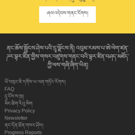
ཞལ་འདེབས་གནང་རོགས།
ནང་ཆོས་སྦྱོངས་ཤེས་པའི་དྲྭ་ལྗོངས་ནི། འབུམ་རམས་པ་ཨེ་ལེག་ཛན་
ཌར་བྷར་ཛིན་གྱིས་གསར་འཛུགས་གནང་བའི་བྷར་ཛིན་བཤད་མཛོད་
ཀྱི་ལས་གཞི་ཞིག་ཡིན།
ཡོ་བསྲང་ཇི་དགོས་ཡ་ལན་གཏོང་རོགས།
FAQ
དྲྭ་ངོས་ས་ཁྲ།
མིང་ཚིག་རིའུ་མིག
Privacy Policy
Newsletter
ནང་དོན་ཐོན་གསར་ཤོས།
Progress Reports