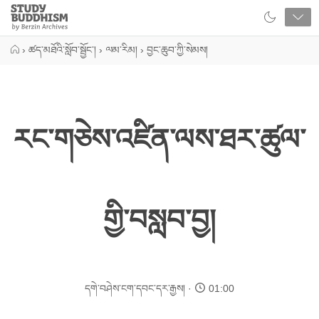
Close
Study
Buddhism
Home
›
ཚད་མཐོའི་སློབ་སྦྱོང་།
›
ལམ་རིམ།
›
བྱང་ཆུབ་ཀྱི་སེམས།
རང་གཅེས་འཛིན་ལས་ཐར་ཚུལ་
གྱི་བསླབ་བྱ།
དགེ་བཤེས་ངག་དབང་དར་རྒྱས།
01:00