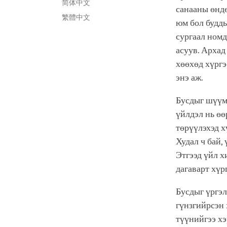
简体中文
санааны өнд
繁體中文
юм бол будд
сургаал ном
асуув. Архад
хөөхөд хүргэ
энэ аж.
Бусдыг шүүмж
үйлдэл нь өө
төрүүлэхэд х
Худал ч бай,
Этгээд үйл х
дагаварт хүр
Бусдыг үргэ
гүнзгийрсэн 
түүнийгээ хэ