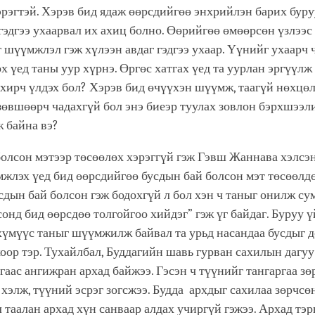
эрэгтэй. Хэрэв бид ядаж өөрсдийгөө энхрийлэн барих буру
гэдгээ ухаарвал их ахиц болно. Өөрийгөө өмөөрсөн үзлээс
 шүүмжлэл гэж хүлээн авдаг гэдгээ ухаар. Үүнийг ухаарч 
 үед таны уур хүрнэ. Өргөс хатгах үед та уурлан эргүүл
охирч үлдэх бол? Хэрэв бид өчүүхэн шүүмж, таагүй нөхцө
зөвшөөрч чадахгүй бол энэ биеэр туулах зовлон бэрхшээл
ж байна вэ?
олсон мэтээр төсөөлөх хэрэггүй гэж Гэвш Жаннава хэлсэн
лэх үед бид өөрсдийгөө бусдын бай болсон мэт төсөөлдө
сдын бай болсон гэж бодохгүй л бол хэн ч таныг онилж су
онд бид өөрсдөө толгойгоо хийдэг” гэж үг байдаг. Буруу 
хүмүүс таныг шүүмжилж байвал та урьд насандаа бусдыг д
оор тэр. Тухайлбал, Буддагийн шавь гурван сахилын дагуу
гаас ангижран архад байжээ. Гэсэн ч түүнийг тангаргаа зө
 хэлж, түүний эсрэг зогсжээ. Будда архдыг сахилаа зөрчсө
л таалан архад хүн санваар алдах учиргүй гэжээ. Архад тэ