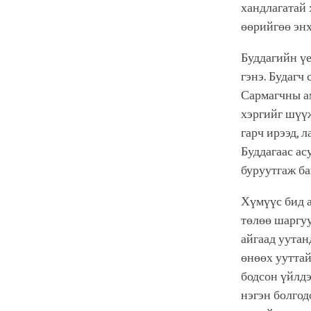
хандлагатай 
өөрийгөө эн
Буддагийн үе
гэнэ. Будагч
Сармагчны ам
хэргийг шүүж
гарч ирээд, 
Буддагаас ас
буруутгаж ба
Хүмүүс бид а
төлөө шаргуу
айгаад уутан
өнөөх ууттай
бодсон үйлдэ
нэгэн болгод