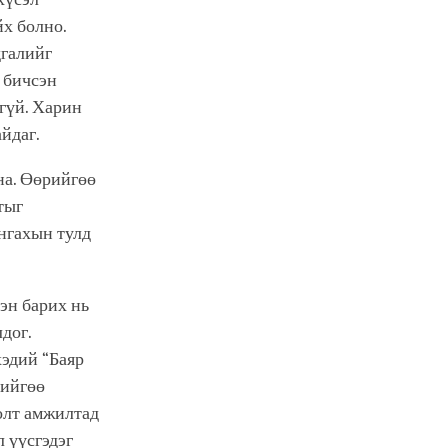
йх болно.
дгалийг
 бичсэн
хгүй. Харин
йдаг.
на. Өөрийгөө
тыг
ангахын тулд
эн барих нь
дог.
хэдий “Баяр
рийгөө
олт амжилтад
л үүсгэдэг