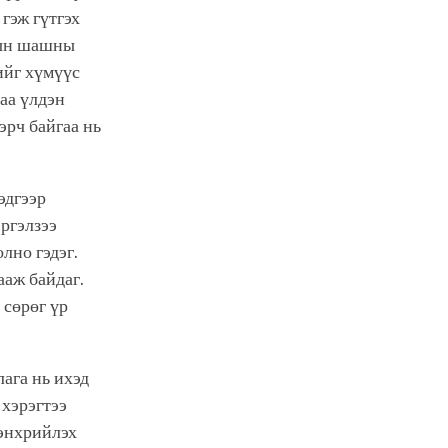
гэж гүтгэх
дын шашны
ийг хүмүүс
наа үлдэн
эрч байгаа нь
эдгээр
эргэлзээ
лно гэдэг.
ааж байдаг.
 сөрөг үр
ага нь ихэд
 хэрэгтээ
 энхрийлэх