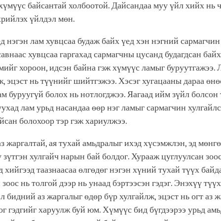
хүмүүс байсантай холбоотой. Дайсандаа муу үйл хийх нь ч
хрийлэх үйлдэл мөн.
д нэгэн лам хувцсаа будаж байх үед хэн нэгний сармагчин
 савнаас хувцсаа гаргахад сармагчны цусанд будагдсан байх
ийг хороон, идсэн байна гэж хүмүүс ламыг буруутгажээ.
, эцэст нь түүнийг шийтгэжээ. Хэсэг хугацааны дараа өн
лам буруугүй болох нь нотлогджээ. Яагаад ийм зүйл болсон
уухад лам урьд насандаа өөр нэг ламыг сармагчин хулгайлс
йсан болохоор тэр гэж хариулжээ.
з жаргалтай, ая тухай амьдралыг ихэд хүсэмжлэн, эд мөнг
 зүтгэн хулгайч нарын бай болдог. Хурааж цуглуулсан зоо
д хийгээд таазнаасаа өлгөдөг нэгэн хүний тухай түүх байда
 зоос нь толгой дээр нь унаад бэртээсэн гэдэг. Энэхүү түү
л бидний аз жаргалыг өдөр бүр хулгайлж, эцэст нь огт аз 
ог гэдгийг харуулж буй юм. Хүмүүс бид бүгдээрээ урьд ам