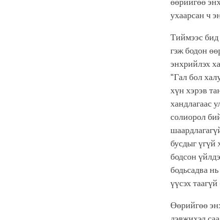
өөрийгөө энх
ухаарсан ч э
Тиймээс бид 
гэж бодон өө
энхрийлэх ха
“Гал бол хал
хүн хэрэв та
хандлагаас у
солиорол бий
шаардлагагүй
бусдыг үгүй 
бодсон үйлдэ
бодьсадва нь
үүсэх таагүй
Өөрийгөө эн
дэвжихэд саа