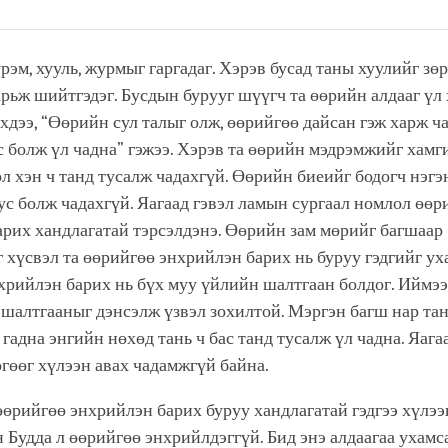
Share
Bookmark
on
facebook
рэм, хууль, журмыг гаргадаг. Хэрэв бусад таны хуулийг зө
арьж шийтгэдэг. Бусдын бурууг шүүгч та өөрийн алдааг үл
дээ, “Өөрийн сул талыг олж, өөрийгөө дайсан гэж харж ч
с болж үл чадна” гэжээ. Хэрэв та өөрийн мэдрэмжийг хамг
ол хэн ч танд тусалж чадахгүй. Өөрийн биеийг бодогч нэгэ
ус болж чадахгүй. Яагаад гэвэл ламын сургаал номлол өөр
рих хандлагатай тэрсэлдэнэ. Өөрийн зам мөрийг багшаар
 хүсвэл та өөрийгөө энхрийлэн барих нь буруу гэдгийг уха
хрийлэн барих нь бүх муу үйлийн шалтгаан болдог. Иймээ
 шалтгааныг дэнсэлж үзвэл зохилтой. Мэргэн багш нар та
 гадна энгийн нөхөд тань ч бас танд тусалж үл чадна. Яагаа
гөөг хүлээн авах чадамжгүй байна.
өрийгөө энхрийлэн барих буруу хандлагатай гэдгээ хүлэ
н Будда л өөрийгөө энхрийлдэггүй. Бид энэ алдаагаа ухамс