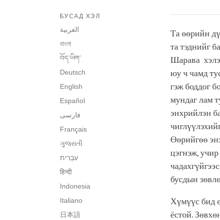
БУСАД ХЭЛ
العربية
Та өөрийн дү
বাংলা
та тэднийг б
བོད་ཡིག་
Шарава хэлэх
Deutsch
юу ч чамд ту
гэж боддог б
English
мундаг лам т
Español
энхрийлэн ба
فارسی
чиглүүлэхийг
Français
Өөрийгөө эн
ગુજરાતી
цэгнэж, учир
чадахгүйгээс
हिन्दी
бусдын зөвлө
Indonesia
Italiano
Хүмүүс бид ө
ёстой. Зөвхө
日本語