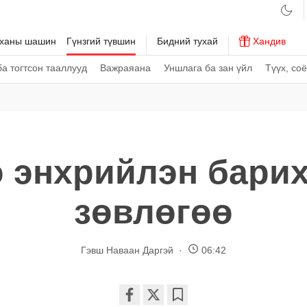
рханы шашин
Гүнзгий түвшин
Бидний тухай
Хандив
а тогтсон тааллууд
Важраяана
Уншлага ба зан үйл
Түүх, со
 энхрийлэн барих
зөвлөгөө
Гэвш Наваан Даргэй
06:42