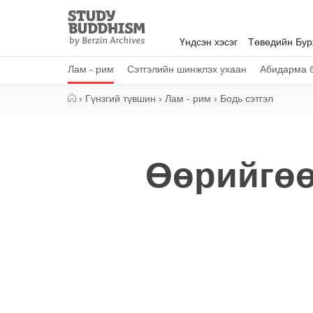
Close
Study
Buddhism
Үндсэн хэсэг
Төвөдийн Бу
Home
Лам - рим
Сэтгэлийн шинжлэх ухаан
Абидарма б
›
Гүнзгий түвшин
›
Лам - рим
›
Бодь сэтгэл
Өөрийгөө