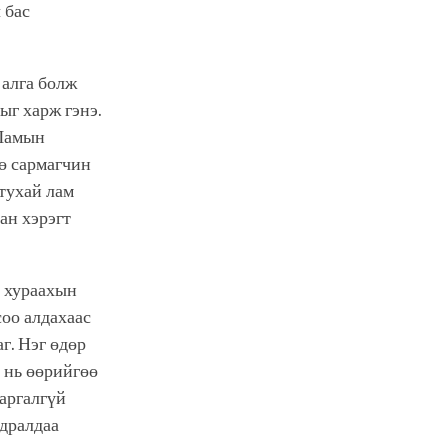
 бас
 алга болж
ыг харж гэнэ.
 Ламын
өө сармагчин
 тухай лам
ан хэрэгт
ө хураахын
соо алдахаас
г. Нэг өдөр
х нь өөрийгөө
жаргалгүй
ьдралдаа