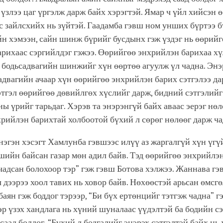
үзлээ цаг үргэлж дарж байх хэрэгтэй. Ямар ч үйл хийсэн 
 зайлсхийх нь зүйтэй. Гаадамба гэвш ном унших бүртээ 
н хэмээн, сайн шинж бүрийг бусдынх гэж үздэг нь өөрийг
рихаас сэргийлдэг гэжээ. Өөрийгөө энхрийлэн барихаа х
 бодьсадвагийн шинжийг хүн өөртөө агуулж үл чадна. Эн
садвагийн ачаар хүн өөрийгөө энхрийлэн барих сэтгэлээ да
тгэл өөрийгөө дөвийлгөх хүслийг дарж, бидний сэтгэлийг
ы үрийг тарьдаг. Хэрэв та энэрэнгүй байх аваас эерэг нөл
рийлэн барихтай холбоотой бүхий л сөрөг нөлөөг дарж ча
эгэн хэсэгт Хамлунба гэвшээс илүү аз жаргалгүй хүн үгү
ийн байсан газар мөн адил байв. Тэд өөрийгөө энхрийлэ
чадсан болохоор тэр” гэж гэвш Ботова хэлжээ. Жаннава гэ
л дээрээ хоол тавих нь ховор байв. Нөхөөстэй арьсан өмсгө
баян гэж боддог тэрээр, “Би бүх ертөнцийг тэтгэж чадна” г
р үзэх хандлага нь хүний шуналаас үүдэлтэй ба бодийн сэ
саад болдог. “Бүхий л бодгалийг энэрэх сэтгэлтэй байх нь 