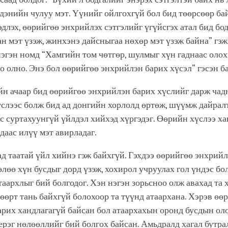
дэнийн чулуу мэт. Үүнийг ойлгохгүй бол бид төөрсөөр ба
длэх, өөрийгөө энхрийлэх сэтгэлийг үгүйсгэх атал бид бо
н мэт үзэж, жинхэнэ дайсныгаа нөхөр мэт үзэж байна” гэж
нэгэн номд “Хамгийн том чөтгөр, шулмыг хүн гаднаас оло
о олно. Энэ бол өөрийгөө энхрийлэн барих хүсэл” гэсэн ба
йн ачаар бид өөрийгөө энхрийлэн барих хүслийг дарж чад
слээс болж бид ад донгийн хорлолд өртөж, шүүмж дайрал
ёс суртахуунгүй үйлдэл хийхэд хүргэдэг. Өөрийн хүслээ х
даас илүү мэт авирладаг.
д таатай үйл хийнэ гэж байхгүй. Гэхдээ өөрийгөө энхрийл
лөө хүн бусдыг дорд үзэж, хохирол учруулах гол үндэс бол
таархлыг бий болгодог. Хэн нэгэн зорьсноо олж авахад та 
ч өөрт тань байхгүй болохоор та түүнд атаархана. Хэрэв өө
рих хандлагагүй байсан бол атаархахын оронд бусдын ол
эерэг нөлөөллийг бий болгох байсан. Амьдралд хагал бутра