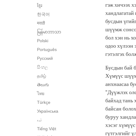
гэж хичээх х
ខ្មែរ
хандлагатай 
한국어
бусдын үгийг
मराठी
шүүмж сонсох
မြန်မာဘာသာ
бол хэн нь х
Polski
одоо хүлээн 
Português
гэтэлгэх бол
Русский
සිංහල
Бусдын бай б
Хүмүүс шүүмж
தமிழ்
анхнаасаа бу
తెలుగు
“Дүүжлэх олс
ไทย
байхад тань 
Türkçe
байсан болох
Українська
буруу хандла
اُردو
хэсэг хүмүүс
Tiếng Việt
гүтгэлгийг ү