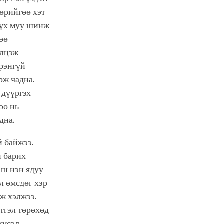
өөрийгөө хэт
бүх муу шинж
өө
үлцэж
эрэнгүй
рж чадна.
 дүүргэх
өө нь
дна.
й байжээ.
н барих
вш нэн ядуу
л өмсдөг хэр
эж хэлжээ.
тгэл төрөхөд
хүсэл