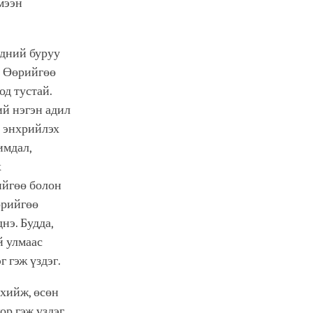
мээн
эдний буруу
. Өөрийгөө
од тустай.
ий нэгэн адил
ө энхрийлэх
имдал,
х
ийгөө болон
өрийгөө
нэ. Будда,
й улмаас
г гэж үздэг.
хийж, өсөн
р гэж үздэг.