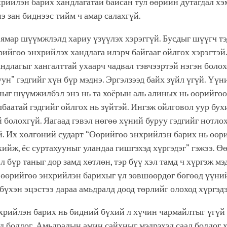
рийлэн барих хандлагатай байсан тул өөрийн дутагдал хэ
нэ зан биднээс тийм ч амар салахгүй.
ямар шүүмжлэлд хариу үзүүлэх хэрэггүй. Бусдыг шүүгч т
рийгөө энхрийлэх хандлага илэрч байгааг ойлгох хэрэгтэй
ндлагыг хангалттай ухаарч чадвал тэвчээртэй нэгэн болох
уун” гэдгийг хүн бүр мэднэ. Эргэлзээд байх зүйл үгүй. Үүн
ныг шүүмжилбэл энэ нь та хоёрын аль алиных нь өөрийгө
лбаатай гэдгийг ойлгох нь зүйтэй. Ингэж ойлговол уур бух
 болохгүй. Яагаад гэвэл нөгөө хүний буруу гэдгийг нотло
. Их хөлгөний сударт “Өөрийгөө энхрийлэн барих нь өөр
хийж, ёс суртахууныг уландаа гишгэхэд хүргэдэг” гэжээ. Ө
л бүр таныг дор замд хөтлөн, тэр бүү хэл тамд ч хүргэж мэд
 өөрийгөө энхрийлэн барихыг үл зөвшөөрдөг бөгөөд үүни
 бүхэн эцэстээ дараа амьдралд доод төрлийг олоход хүргэдэ
хрийлэн барих нь бидний бүхий л хүчин чармайлтыг үгүй 
д болдог. Амьдралын амин сайхныг мэдрэхэд саад болдог хо