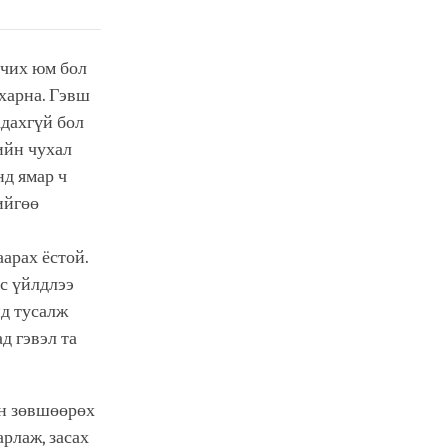
рчих юм бол
 харна. Гэвш
адахгүй бол
ийн чухал
нд ямар ч
ийгөө
арах ёстой.
с үйлдлээ
нд тусалж
д гэвэл та
эн зөвшөөрөх
арлаж, засах