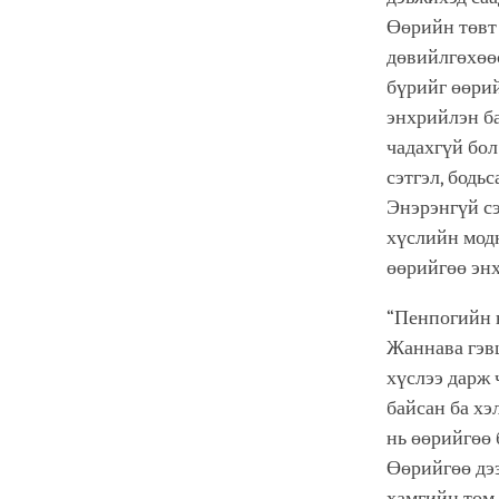
Өөрийн төвт 
дөвийлгөхөөс
бүрийг өөрий
энхрийлэн ба
чадахгүй бол
сэтгэл, бодь
Энэрэнгүй сэ
хүслийн модн
өөрийгөө энх
“Пенпогийн н
Жаннава гэвш
хүслээ дарж 
байсан ба хэ
нь өөрийгөө 
Өөрийгөө дээ
хамгийн том 