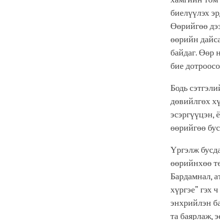
биелүүлэх эр
Өөрийгөө дээ
өөрийн дайса
байдаг. Өөр 
бие дотроосо
Бодь сэтгэли
дөвийлгөх хү
эсэргүүцэн, 
өөрийгөө бус
Үргэлж бусда
өөрийнхөө тө
Бардамнал, а
хүргэе” гэх 
энхрийлэн ба
та баярлаж, 