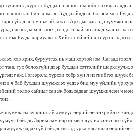
өр түвшинд хүрсэн буддын шашны шавийг сахилаа алдсан 
ын шашинтан биш хэмээн Будда айлдсан бөгөөд мөн Буд
д харш үйлдэл юм гэж айлджээ. Архдыг яагаад шүүмжилсн
 урьд насандаа хов зөөгч, гөрдөгч байсан агаад хааныг хат
сэн гэж Будда хариулжээ. Хийсэн үйлийнхээ үр нь одоо ил
лэх, хов ярих, буруутгах нь маш хортой юм. Яагаад гэвэл 
рт тань тус болохгүйн дээр бусдын сэтгэлийг шархлуулж, 
үргэдэг аж. Гэгээрэлд хүрсэн хоёр хүн л нэгнийгээ шүүж бо
 үнэн ч бай бусдын шүүмжлэх үедээ бид муу үйлийн үр хур
ийсний төлөө сайныг санаж бодьсадваг шүүмжилсэн ч мөн
гэнэ.
лж шүүмжлэх зуршилтай хүмүүс өөрийгөө энхрийлэх хандл
хүмүүс байдаг. Зарим лам нар номын дуу их сонссон ч үйл
рэгжүүлж чадахгүй байдаг нь тэд урьд насандаа өөрийгөө