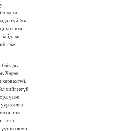
у
 болж та
чадахгүй бол
ж цохих юм
л байдлыг
ийг яаж
 байдаг.
г. Хэрэв
м харвахгүй.
үйл хийгээгүй
орд үзэж
 уур хилэн,
рчсөн гэж
н гэсэн
ргүүтэн оюун