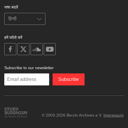
भाषा बदलें
हमें फॉलो करें
on
on
on
on
facebook
X
soundcloud
youtube
Subscribe to our newsletter
Enter
Subscribe
your
email
Study
© 2003-2026 Berzin Archives e.V.
Impressum
Buddhism
Home