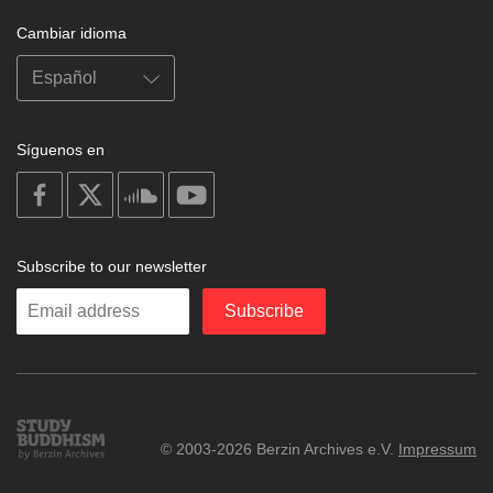
Cambiar idioma
Síguenos en
on
on
on
on
facebook
X
soundcloud
youtube
Subscribe to our newsletter
Enter
Subscribe
your
email
Study
© 2003-2026 Berzin Archives e.V.
Impressum
Buddhism
Home