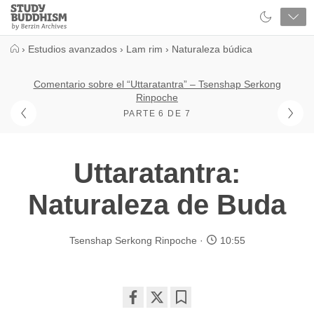
Close
Study
Buddhism
Home
›
Estudios avanzados
›
Lam rim
›
Naturaleza búdica
Comentario sobre el “Uttaratantra” – Tsenshap Serkong
Rinpoche
PARTE 6 DE 7
Uttaratantra:
Naturaleza de Buda
Tsenshap Serkong Rinpoche
10:55