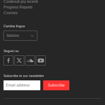
Contenuti più recenti
Progress Reports
Courses
Cambia lingua
Seguici su
on
on
on
on
facebook
X
soundcloud
youtube
Subscribe to our newsletter
Enter
Subscribe
your
email