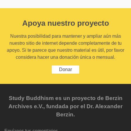
Apoya nuestro proyecto
Nuestra posibilidad para mantener y ampliar aún más
nuestro sitio de internet depende completamente de tu
apoyo. Si te parece que nuestro material es útil, por favor
considera hacer una donación única o mensual.
Donar
Study Buddhism es un proyecto de Berzin
Archives e.V., fundada por el Dr. Alexander
Berzin.
Envíanos tus comentarios