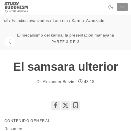
Close
Study
Buddhism
Home
›
Estudios avanzados
›
Lam rim
›
Karma: Avanzado
El mecanismo del karma: la presentación mahayana
PARTE 3 DE 3
El samsara ulterior
Dr. Alexander Berzin
43:18
Share
Bookmark
on
CONTENIDO GENERAL
facebook
Resumen