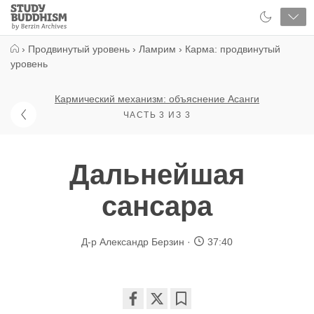
Close
Study
Buddhism
Home
›
Продвинутый уровень
›
Ламрим
›
Карма: продвинутый
уровень
Кармический механизм: объяснение Асанги
ЧАСТЬ 3 ИЗ 3
Дальнейшая
сансара
Д-р Александр Берзин
37:40