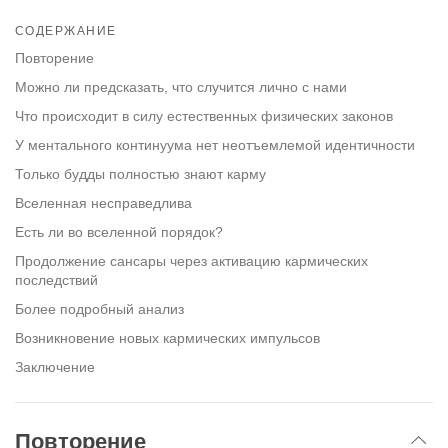
Share
Bookmark
on
СОДЕРЖАНИЕ
facebook
Повторение
Можно ли предсказать, что случится лично с нами
Что происходит в силу естественных физических законов
У ментального континуума нет неотъемлемой идентичности
Только будды полностью знают карму
Вселенная несправедлива
Есть ли во вселенной порядок?
Продолжение сансары через активацию кармических
последствий
Более подробный анализ
Возникновение новых кармических импульсов
Заключение
Повторение