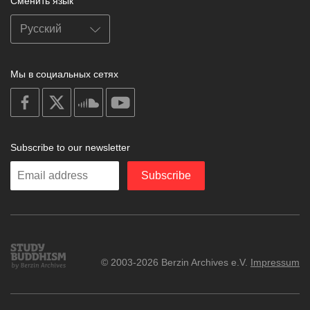
Сменить язык
Мы в социальных сетях
on
on
on
on
facebook
X
soundcloud
youtube
Subscribe to our newsletter
Enter
Subscribe
your
email
Study
© 2003-2026 Berzin Archives e.V.
Impressum
Buddhism
Home