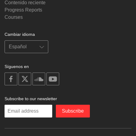
Contenido reciente
Progress Reports
Courses
Cambiar idioma
Síguenos en
on
on
on
on
facebook
X
soundcloud
youtube
Subscribe to our newsletter
Enter
Subscribe
your
email