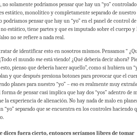
s, no solamente podríamos pensar que hay un “yo” controlado
es estático, monolítico y completamente separado de nuestro
o podríamos pensar que hay un “yo” en el panel de control de
 no estático, tiene partes y que es imputado sobre el cuerpo y 
falso no se refiere a nada real.
ratar de identificar esto en nosotros mismos. Pensamos “ ¿Q
 ¡Todo el mundo
me
está viendo! ¿Qué debería decir ahora? Pi
 esto, pienso que debería hacer aquello”, como si hubiera un “
lan y que después presiona botones para provocar que el cuer
ndo planes para nuestro “yo” – eso es realmente muy extraño,
al forma de pensar casi implica que hay dos “yos” adentro de mí
e la experiencia de alienación. No hay nada de malo en planea
n “yo” separado que se encuentra en los controles haciendo 
o.
ue dices fuera cierto, entonces seríamos libres de tomar