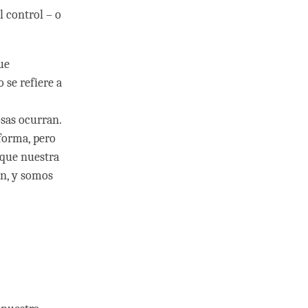
 control – o
ue
 se refiere a
sas ocurran.
 forma, pero
 que nuestra
en, y somos