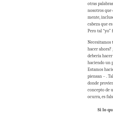
otras palabra
nosotros que 
mente, inclus
cabeza que es
Pero tal “yo” 
Necesitamos t
hacer ahora?
debería hacer
haciendo un p
Estamos hacie
piensan – . T
donde provien
concepto de u
ocurra, es fals
Si lo q