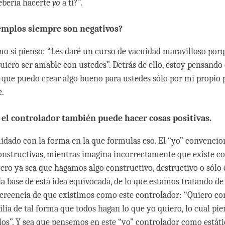
ebería hacerte
yo
a ti?”.
emplos siempre son negativos?
mo si pienso: “Les daré un curso de vacuidad maravilloso por
uiero ser amable con ustedes”. Detrás de ello, estoy pensando 
 que puedo crear algo bueno para ustedes sólo por mi propio 
e.
 el controlador también puede hacer cosas positivas.
cuidado con la forma en la que formulas eso. El “yo” convenci
onstructivas, mientras imagina incorrectamente que existe 
Pero ya sea que hagamos algo constructivo, destructivo o sólo
la base de esta idea equivocada, de lo que estamos tratando d
 creencia de que existimos como este controlador: “Quiero co
ilia de tal forma que todos hagan lo que yo quiero, lo cual pie
los”. Y sea que pensemos en este “yo” controlador como estáti