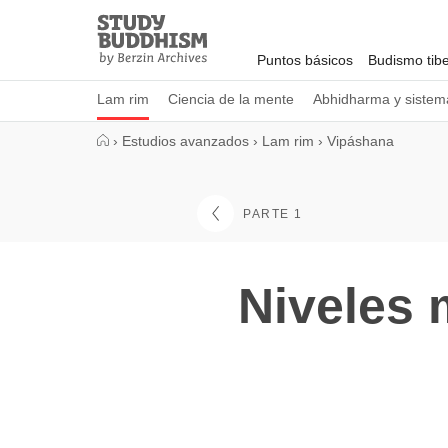
Close
Study
Buddhism
Puntos básicos
Budismo tib
Home
Lam rim
Ciencia de la mente
Abhidharma y sistema
›
Estudios avanzados
›
Lam rim
›
Vipáshana
PARTE 1
Niveles 