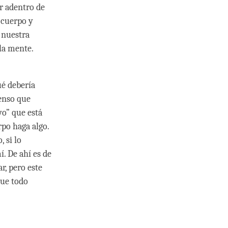
r adentro de
 cuerpo y
 nuestra
la mente.
ué debería
enso que
yo” que está
po haga algo.
 si lo
. De ahí es de
r, pero este
que todo