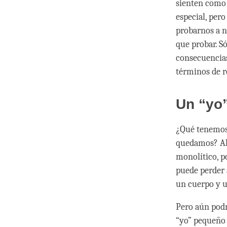
sienten como 
especial, pero
probarnos a n
que probar. S
consecuencias
términos de r
Un “yo”
¿Qué tenemos 
quedamos? Ah
monolítico, po
puede perder 
un cuerpo y 
Pero aún podr
“yo” pequeño 