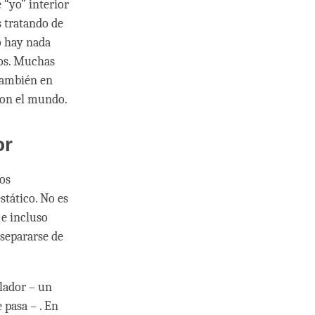
 “yo” interior
s tratando de
o hay nada
mos. Muchas
también en
con el mundo.
or
os
tático. No es
 e incluso
 separarse de
lador – un
 pasa – . En