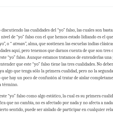
Share
Bookmark
on
facebook
o
discutiendo las cualidades del “yo” falso, las cuales son bast
l nivel de “yo” falso con el que hemos estado lidiando es el que
yo”, o “
atman
”, alma, que sostienen las escuelas indias clásica
idades aquí, pero tenemos que darnos cuenta de que son tres 
 este “yo” falso. Aunque estamos tratamos de entenderlas una 
ntender que este “yo” falso tiene las tres cualidades. No deb
ya algo que tenga sólo la primera cualidad, pero no la segund
o que hay un poco de confusión al tratar de aislar completame
a término.
te “yo” falso como algo estático, la cual es su primera cualid
ifica que no cambia, no es afectado por nada y no afecta a nad
ierto sentido, puede ser aislado de participar en cualquier rel