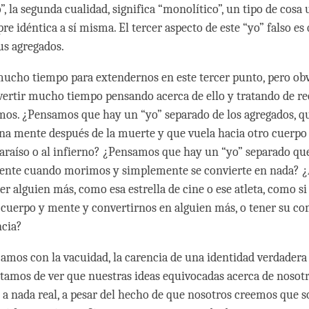
”, la segunda cualidad, significa “monolítico”, un tipo de cosa 
re idéntica a sí misma. El tercer aspecto de este “yo” falso es
us agregados.
ucho tiempo para extendernos en este tercer punto, pero o
ertir mucho tiempo pensando acerca de ello y tratando de r
os. ¿Pensamos que hay un “yo” separado de los agregados, qu
na mente después de la muerte y que vuela hacia otro cuerpo
paraíso o al infierno? ¿Pensamos que hay un “yo” separado que
mente cuando morimos y simplemente se convierte en nada? ¿
er alguien más, como esa estrella de cine o ese atleta, como 
 cuerpo y mente y convertirnos en alguien más, o tener su c
ncia?
amos con la vacuidad, la carencia de una identidad verdadera
atamos de ver que nuestras ideas equivocadas acerca de noso
 a nada real, a pesar del hecho de que nosotros creemos que so