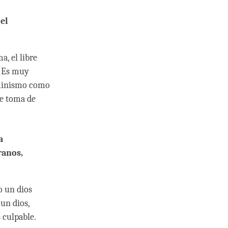
el
a, el libre
. Es muy
rminismo como
de toma de
a
ranos,
o un dios
un dios,
 culpable.