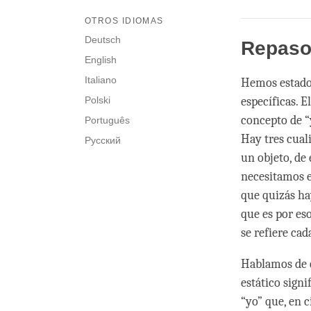
OTROS IDIOMAS
Deutsch
Repas
English
Italiano
Hemos estado 
Polski
específicas. E
concepto de “
Português
Hay tres cual
Русский
un objeto, de
necesitamos e
que quizás ha
que es por es
se refiere cad
Hablamos de es
estático sign
“yo” que, en c