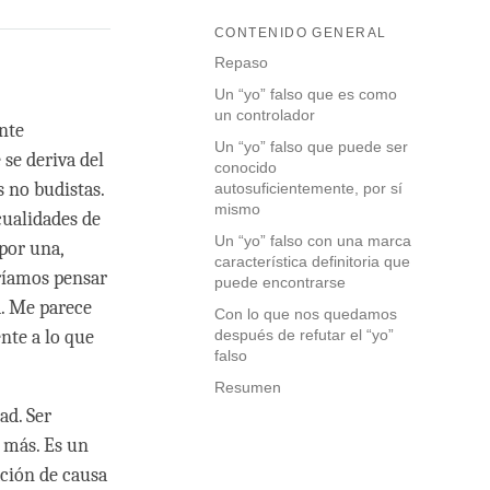
CONTENIDO GENERAL
Repaso
Un “yo” falso que es como
un controlador
ante
Un “yo” falso que puede ser
 se deriva del
conocido
s no budistas.
autosuficientemente, por sí
mismo
cualidades de
Un “yo” falso con una marca
por una,
característica definitoria que
eríamos pensar
puede encontrarse
a. Me parece
Con lo que nos quedamos
nte a lo que
después de refutar el “yo”
falso
Resumen
ad. Ser
a más. Es un
ación de causa