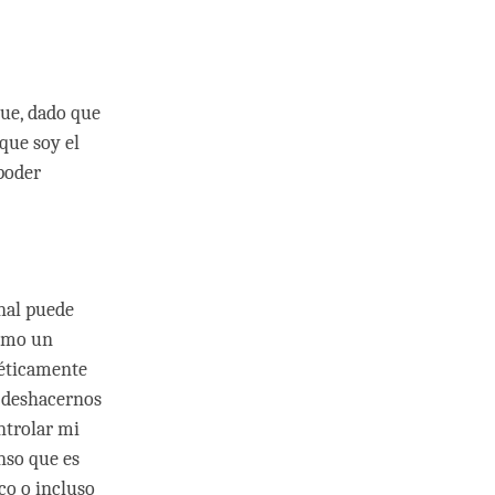
que, dado que
que soy el
poder
onal puede
como un
 éticamente
e deshacernos
ntrolar mi
nso que es
co o incluso