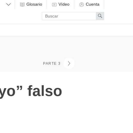
Glosario
Vídeo
Cuenta
Enter
Search
search
term
PARTE 3
yo” falso