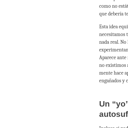
como no estát
que debería te
Esta idea equ
necesitamos t
nada real. No
experimentand
Aparece ante 
no existimos 
mente hace ap
engañados y c
Un “yo”
autosuf