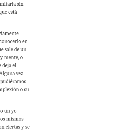
unitaria sin
 que está
bviamente
econocerlo en
e sale de un
 y mente, o
 deja el
Alguna vez
si pudiéramos
omplexión o su
 o un yo
tros mismos
n ciertas y se