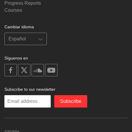
Progress Reports
Courses
Cambiar idioma
Síguenos en
on
on
on
on
facebook
X
soundcloud
youtube
Subscribe to our newsletter
Enter
Subscribe
your
email
Study