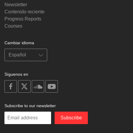
Newsletter
Contenido reciente
Progress Reports
Courses
Cambiar idioma
Síguenos en
on
on
on
on
facebook
X
soundcloud
youtube
Subscribe to our newsletter
Enter
Subscribe
your
email