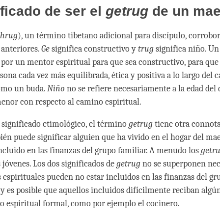
ificado de ser el
getrug
de un mae
phrug
), un término tibetano adicional para discípulo, corrobor
 anteriores.
Ge
significa constructivo y
trug
significa niño. U
por un mentor espiritual para que sea constructivo, para qu
ona cada vez más equilibrada, ética y positiva a lo largo del 
omo un buda.
Niño
no se refiere necesariamente a la edad del d
menor con respecto al camino espiritual.
significado etimológico, el término
getrug
tiene otra connota
én puede significar alguien que ha vivido en el hogar del mae
incluido en las finanzas del grupo familiar. A menudo los
getr
 jóvenes. Los dos significados de
getrug
no se superponen nec
 espirituales pueden no estar incluidos en las finanzas del gr
 y es posible que aquellos incluidos difícilmente reciban algú
 espiritual formal, como por ejemplo el cocinero.