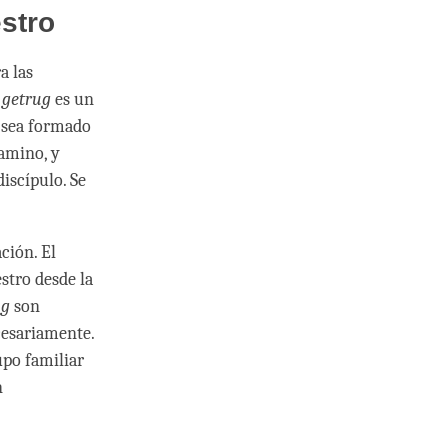
stro
a las
n
getrug
es un
e sea formado
camino, y
iscípulo. Se
ción. El
stro desde la
ug
son
esariamente.
upo familiar
n