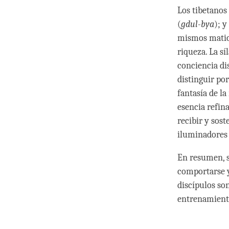
Los tibetanos
(
gdul-bya
); y
mismos matice
riqueza. La sí
conciencia di
distinguir por
fantasía de la
esencia refin
recibir y sost
iluminadores 
En resumen, s
comportarse y
discípulos so
entrenamient