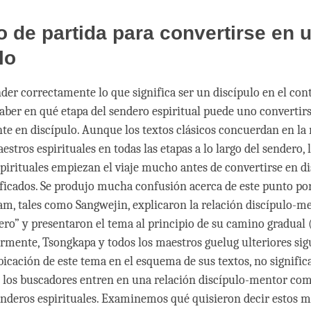
o de partida para convertirse en 
lo
er correctamente lo que significa ser un discípulo en el cont
saber en qué etapa del sendero espiritual puede uno convertir
e en discípulo. Aunque los textos clásicos concuerdan en la 
stros espirituales en todas las etapas a lo largo del sendero, 
pirituales empiezan el viaje mucho antes de convertirse en di
ficados. Se produjo mucha confusión acerca de este punto po
m, tales como Sangwejin, explicaron la relación discípulo-m
dero” y presentaron el tema al principio de su camino gradual 
ormente, Tsongkapa y todos los maestros guelug ulteriores sig
bicación de este tema en el esquema de sus textos, no signific
 los buscadores entren en una relación discípulo-mentor co
enderos espirituales. Examinemos qué quisieron decir estos m