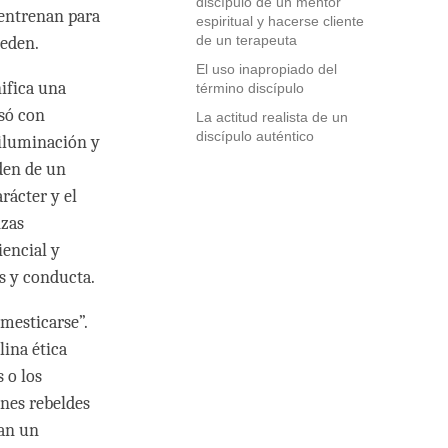
discípulo de un mentor
 entrenan para
espiritual y hacerse cliente
de un terapeuta
ueden.
El uso inapropiado del
nifica una
término discípulo
esó con
La actitud realista de un
discípulo auténtico
u iluminación y
den de un
rácter y el
nzas
iencial y
s y conducta.
omesticarse”.
lina ética
 o los
nes rebeldes
ran un