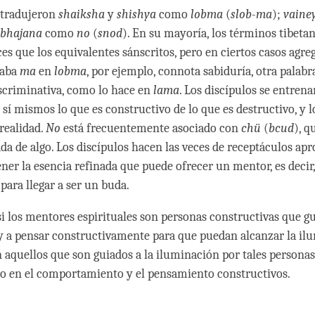
 tradujeron
shaiksha
y
shishya
como
lobma
(
slob-ma
);
vaine
bhajana
como
no
(
snod
). En su mayoría, los términos tibetan
s que los equivalentes sánscritos, pero en ciertos casos agr
laba
ma
en
lobma
, por ejemplo, connota sabiduría, otra palabr
scriminativa, como lo hace en
lama
. Los discípulos se entren
 sí mismos lo que es constructivo de lo que es destructivo, y l
 realidad.
No
está frecuentemente asociado con
chü
(
bcud
), q
ada de algo. Los discípulos hacen las veces de receptáculos ap
ener la esencia refinada que puede ofrecer un mentor, es decir
para llegar a ser un buda.
i los mentores espirituales son personas constructivas que gu
 a pensar constructivamente para que puedan alcanzar la ilu
n aquellos que son guiados a la iluminación por tales personas 
o en el comportamiento y el pensamiento constructivos.