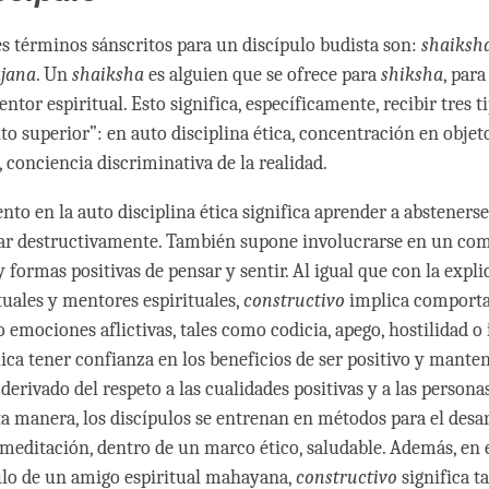
es términos sánscritos para un discípulo budista son:
shaiksh
jana
. Un
shaiksha
es alguien que se ofrece para
shiksha
, para
tor espiritual. Esto significa, específicamente, recibir tres t
o superior”: en auto disciplina ética, concentración en objet
 conciencia discriminativa de la realidad.
to en la auto disciplina ética significa aprender a abstenerse
sar destructivamente. También supone involucrarse en un c
 formas positivas de pensar y sentir. Al igual que con la expli
tuales y mentores espirituales,
constructivo
implica comporta
o emociones aflictivas, tales como codicia, apego, hostilidad o
ca tener confianza en los beneficios de ser positivo y mante
 derivado del respeto a las cualidades positivas y a las persona
ta manera, los discípulos se entrenan en métodos para el desar
 meditación, dentro de un marco ético, saludable. Además, en 
ulo de un amigo espiritual mahayana,
constructivo
significa t