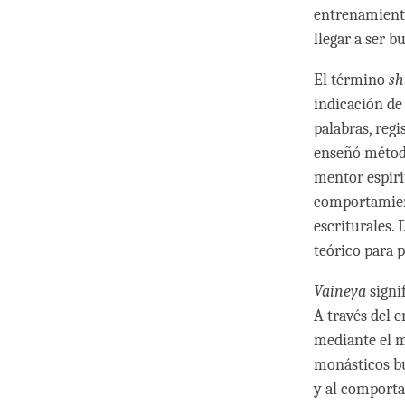
entrenamiento
llegar a ser 
El término
sh
indicación de
palabras, regi
enseñó método
mentor espiri
comportamient
escriturales.
teórico para 
Vaineya
signi
A través del e
mediante el m
monásticos bu
y al comporta