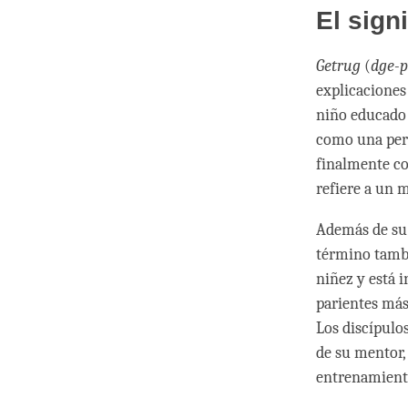
El sign
Getrug
(
dge-
explicaciones
niño educado 
como una pers
finalmente c
refiere a un 
Además de su 
término tambi
niñez y está 
parientes más
Los discípulos
de su mentor,
entrenamiento