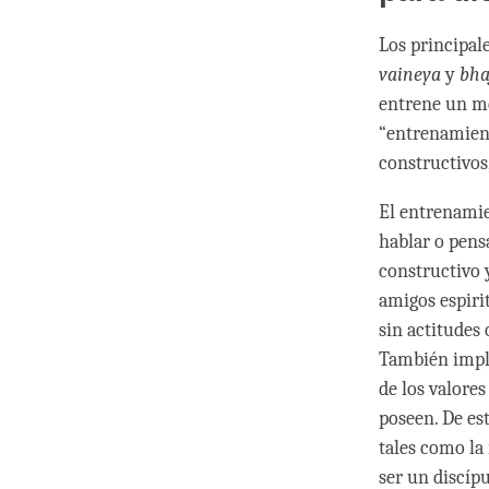
Los principal
vaineya
y
bha
entrene un men
“entrenamient
constructivos,
El entrenamien
hablar o pen
constructivo y
amigos espiri
sin actitudes 
También impli
de los valores
poseen. De es
tales como la
ser un discíp