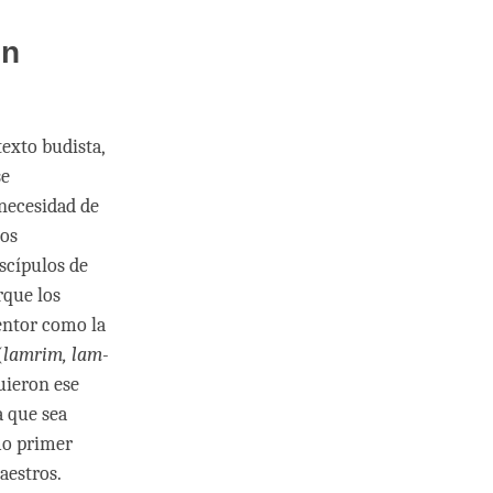
un
exto budista,
se
necesidad de
los
scípulos de
rque los
entor como la
(
lamrim, lam-
uieron ese
a que sea
mo primer
aestros.