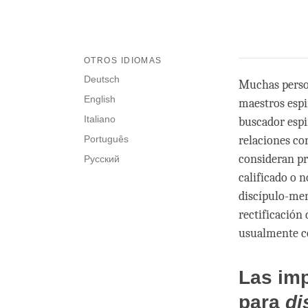
OTROS IDIOMAS
Deutsch
Muchas person
English
maestros espi
Italiano
buscador espi
Português
relaciones co
consideran pr
Русский
calificado o n
discípulo-men
rectificación
usualmente 
Las imp
para
di