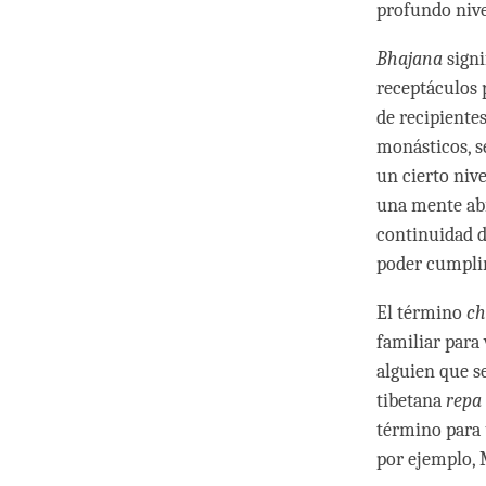
profundo nive
Bhajana
signi
receptáculos 
de recipiente
monásticos, se
un cierto niv
una mente abi
continuidad d
poder cumplir
El término
ch
familiar para
alguien que s
tibetana
repa
término para 
por ejemplo, 