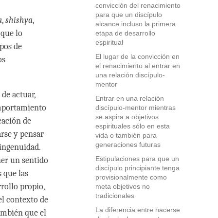
convicción del renacimiento
para que un discípulo
a
,
shishya
,
alcance incluso la primera
 que lo
etapa de desarrollo
espiritual
ipos de
El lugar de la convicción en
os
el renacimiento al entrar en
una relación discípulo-
mentor
 de actuar,
Entrar en una relación
omportamiento
discípulo-mentor mientras
se aspira a objetivos
cación de
espirituales sólo en esta
rse y pensar
vida o también para
generaciones futuras
 ingenuidad.
Estipulaciones para que un
ner un sentido
discípulo principiante tenga
s que las
provisionalmente como
rollo propio,
meta objetivos no
tradicionales
el contexto de
La diferencia entre hacerse
ambién que el