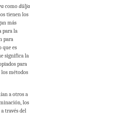
ya
como
dülja
os tienen los
egan más
a para la
an para
o que es
ue significa la
ropiados para
, los métodos
ían a otros a
minación, los
a través del