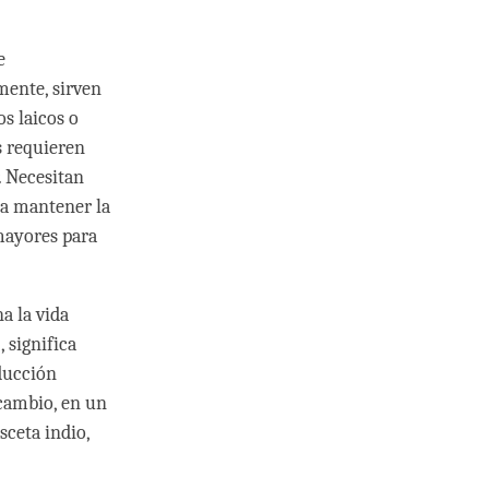
e
mente, sirven
s laicos o
s requieren
. Necesitan
ra mantener la
 mayores para
a la vida
 significa
aducción
 cambio, en un
sceta indio,