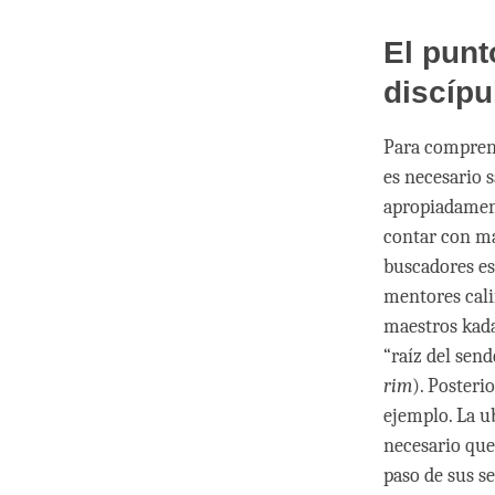
El punt
discípu
Para comprend
es necesario 
apropiadament
contar con mae
buscadores es
mentores cali
maestros kada
“raíz del sen
rim
). Posteri
ejemplo. La u
necesario que
paso de sus s