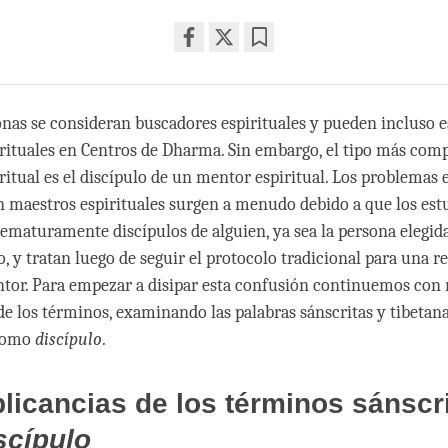
Share
Bookmark
on
facebook
as se consideran buscadores espirituales y pueden incluso e
rituales en Centros de Dharma. Sin embargo, el tipo más co
ritual es el discípulo de un mentor espiritual. Los problemas e
n maestros espirituales surgen a menudo debido a que los est
ematuramente discípulos de alguien, ya sea la persona elegi
o, y tratan luego de seguir el protocolo tradicional para una r
tor. Para empezar a disipar esta confusión continuemos con 
 de los términos, examinando las palabras sánscritas y tibetan
como
discípulo
.
licancias de los términos sánscr
scípulo