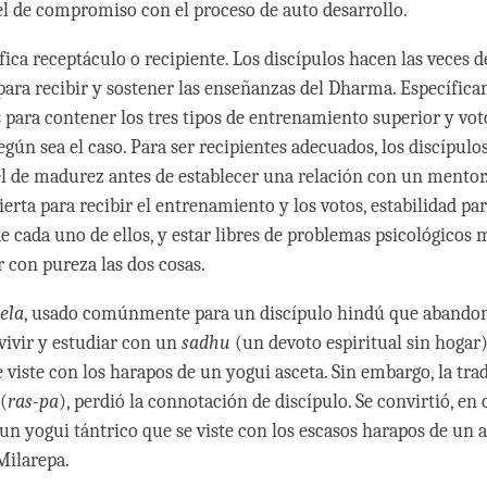
l de compromiso con el proceso de auto desarrollo.
fica receptáculo o recipiente. Los discípulos hacen las veces d
para recibir y sostener las enseñanzas del Dharma. Específica
s para contener los tres tipos de entrenamiento superior y voto
gún sea el caso. Para ser recipientes adecuados, los discípulo
el de madurez antes de establecer una relación con un mentor
erta para recibir el entrenamiento y los votos, estabilidad pa
e cada uno de ellos, y estar libres de problemas psicológicos
 con pureza las dos cosas.
ela
, usado comúnmente para un discípulo hindú que abandon
 vivir y estudiar con un
sadhu
(un devoto espiritual sin hogar),
e viste con los harapos de un yogui asceta. Sin embargo, la tr
(
ras-pa
), perdió la connotación de discípulo. Se convirtió, en
un yogui tántrico que se viste con los escasos harapos de un a
Milarepa.