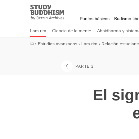
Close
Study
Buddhism
Puntos básicos
Budismo tib
Home
Lam rim
Ciencia de la mente
Abhidharma y sistema
›
Estudios avanzados
›
Lam rim
›
Relación estudian
PARTE 2
El sig