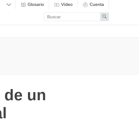
Glosario
Vídeo
Cuenta
Enter
Search
search
term
l de un
l