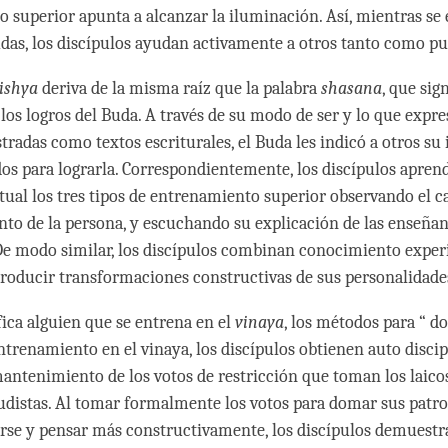
 superior apunta a alcanzar la iluminación. Así, mientras se
budas, los discípulos ayudan activamente a otros tanto como p
ishya
deriva de la misma raíz que la palabra
shasana
, que sig
 los logros del Buda. A través de su modo de ser y lo que expr
stradas como textos escriturales, el Buda les indicó a otros s
s para lograrla. Correspondientemente, los discípulos apren
tual los tres tipos de entrenamiento superior observando el ca
o de la persona, y escuchando su explicación de las enseña
 De modo similar, los discípulos combinan conocimiento exper
producir transformaciones constructivas de sus personalidade
fica alguien que se entrena en el
vinaya
, los métodos para “ d
ntrenamiento en el vinaya, los discípulos obtienen auto discip
antenimiento de los votos de restricción que toman los laicos
distas. Al tomar formalmente los votos para domar sus patro
rse y pensar más constructivamente, los discípulos demuest