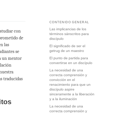
CONTENIDO GENERAL
Las implicancias de los
studiar con
términos sánscritos para
mprometido de
discípulo
n las
El significado de ser el
getrug de un maestro
udiantes se
da un mentor
El punto de partida para
convertirse en un discípulo
elación
La necesidad de una
nuestra
correcta comprensión y
as traducidas
convicción en el
renacimiento para que un
discípulo aspire
sinceramente a la liberación
y a la iluminación
itos
La necesidad de una
correcta comprensión y