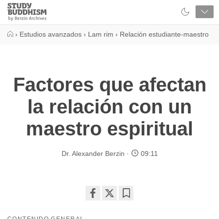
Close
Study
Buddhism
Home
›
Estudios avanzados
›
Lam rim
›
Relación estudiante-maestro
Factores que afectan
la relación con un
maestro espiritual
Dr. Alexander Berzin
09:11
Share
Bookmark
on
CONTENIDO GENERAL