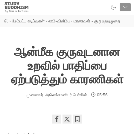
Close
Study
Buddhism
Home
›
மேம்பட்ட ஆய்வுகள்
›
லாம்-விளிம்பு
›
மாணவன் - குரு உறவுமுறை
ஆன்மீக குருவுடனான
உறவில் பாதிப்பை
ஏற்படுத்தும் காரணிகள்
முனைவர். அலெக்சாண்டர் பெர்சின்
05:56
Share
Bookmark
on