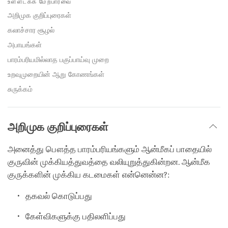
உள்ளடக்க மேற்பார்வை
facebook
அறிமுக குறிப்புரைகள்
கலாச்சார சூழல்
அபாயங்கள்
பாரம்பரியமில்லாத பகுப்பாய்வு முறை
உறவுமுறையின் ஆறு கோணங்கள்
சுருக்கம்
அறிமுக குறிப்புரைகள்
அனைத்து பௌத்த பாரம்பரியங்களும் ஆன்மீகப் பாதையில்
குருவின் முக்கியத்துவத்தை வலியுறுத்துகின்றன. ஆன்மீக
குருக்களின் முக்கிய கடமைகள் என்னென்ன?:
தகவல் கொடுப்பது
கேள்விகளுக்கு பதிலளிப்பது