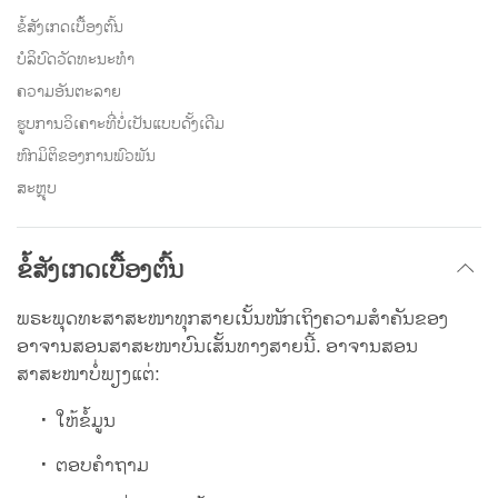
facebook
ຂໍ້ສັງເກດເບື້ອງຕົ້ນ
ບໍລິບົດວັດທະນະທຳ
ຄວາມອັນຕະລາຍ
ຮູບການວິເຄາະທີ່ບໍ່ເປັນແບບດັ້ງເດີມ
ຫົກມິຕິຂອງການພົວພັນ
ສະຫຼຸບ
ຂໍ້ສັງເກດເບື້ອງຕົ້ນ
ພຣະພຸດທະສາສະໜາທຸກສາຍເນັ້ນໜັກເຖິງຄວາມສໍາຄັນຂອງ
ອາຈານສອນສາສະໜາບົນເສັ້ນທາງສາຍນີ້. ອາຈານສອນ
ສາສະໜາບໍ່ພຽງແຕ່:
ໃຫ້ຂໍ້ມູນ
ຕອບຄຳຖາມ