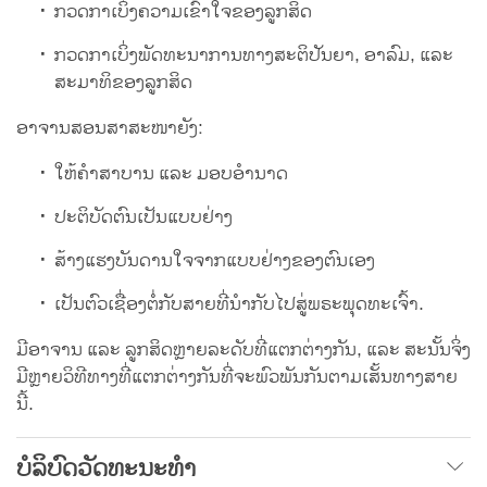
ກວດກາເບິ່ງຄວາມເຂົ້າໃຈຂອງລູກສິດ
ກວດກາເບິ່ງພັດທະນາການທາງສະຕິປັນຍາ, ອາລົມ, ແລະ
ສະມາທິຂອງລູກສິດ
ອາຈານສອນສາສະໜາຍັງ:
ໃຫ້ຄໍາສາບານ ແລະ ມອບອຳນາດ
ປະຕິບັດຕົນເປັນແບບຢ່າງ
ສ້າງແຮງບັນດານໃຈຈາກແບບຢ່າງຂອງຕົນເອງ
ເປັນຕົວເຊື່ອງຕໍ່ກັບສາຍທີ່ນຳກັບໄປສູ່ພຣະພຸດທະເຈົ້າ.
ມີອາຈານ ແລະ ລູກສິດຫຼາຍລະດັບທີ່ແຕກຕ່າງກັນ, ແລະ ສະນັ້ນຈິ່ງ
ມີຫຼາຍວິທີທາງທີ່ແຕກຕ່າງກັນທີ່ຈະພົວພັນກັນຕາມເສັ້ນທາງສາຍ
ນີ້.
ບໍລິບົດວັດທະນະທຳ