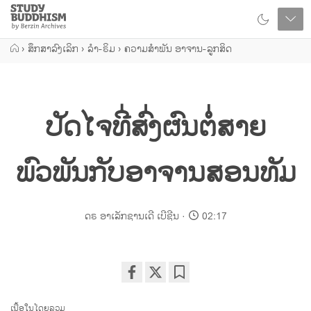
Close
Study
Buddhism
Home
›
ສຶກສາລົງເລິກ
›
ລຳ-ຣິມ
›
ຄວາມສຳພັນ ອາຈານ-ລູກສິດ
ປັດໄຈທີ່ສົ່ງຜົນຕໍ່ສາຍ
ພົວພັນກັບອາຈານສອນທັມ
ດຣ ອາເລັກຊານເດີ ເບີຊີນ
02:17
Share
Bookmark
on
ເນື້ອໃນໂດຍລວມ