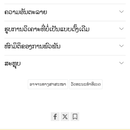
ຄວາມອັນຕະລາຍ
ຮູບການວິເຄາະທີ່ບໍ່ເປັນແບບດັ້ງເດີມ
ຫົກມິຕິຂອງການພົວພັນ
ສະຫຼຸບ
ອາຈານທາງສາສະໜາ
ວັດທະນະທໍາທິເບດ
Share
Bookmark
on