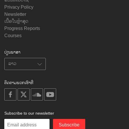
ແຜນທີ່ເວັບໄຊ
Privacy Policy
Newsletter
ເນື້ອໃນຫຼ້າສຸດ
Progress Reports
Courses
ປ່ຽນພາສາ
ຕິດຕາມພວກເຮົາທີ່
on
on
on
on
facebook
X
soundcloud
youtube
Subscribe to our newsletter
Enter
Subscribe
your