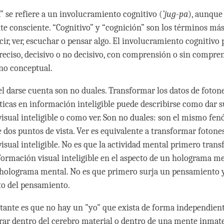
” se refiere a un involucramiento cognitivo (
’jug-pa
), aunque
e consciente. “Cognitivo” y “cognición” son los términos más
cir, ver, escuchar o pensar algo. El involucramiento cognitivo
reciso, decisivo o no decisivo, con comprensión o sin compren
no conceptual.
 el darse cuenta son no duales. Transformar los datos de foton
icas en información inteligible puede describirse como dar 
isual inteligible o como ver. Son no duales: son el mismo fe
e dos puntos de vista. Ver es equivalente a transformar fotone
isual inteligible. No es que la actividad mental primero trans
formación visual inteligible en el aspecto de un holograma men
 holograma mental. No es que primero surja un pensamiento 
to del pensamiento.
ante es que no hay un "yo" que exista de forma independient
ar dentro del cerebro material o dentro de una mente inmate