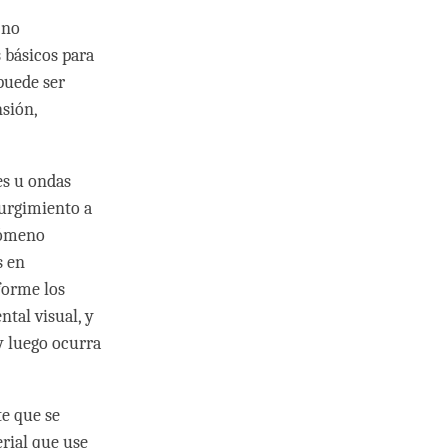
 no
 básicos para
 puede ser
sión,
es u ondas
surgimiento a
nómeno
s en
forme los
tal visual, y
y luego ocurra
e que se
rial que use