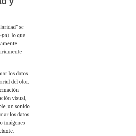
ad y
Claridad” se
-pa
), lo que
riamente
sariamente
mar los datos
ial del olor,
formación
ación visual,
ble, un sonido
mar los datos
mo imágenes
elante.