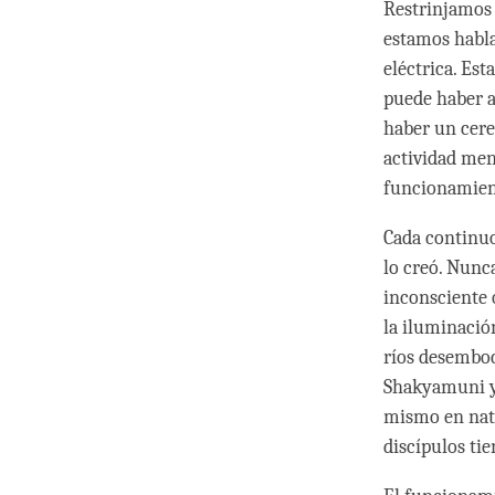
Restrinjamos 
estamos habla
eléctrica. Es
puede haber a
haber un cere
actividad ment
funcionamient
Cada continuo 
lo creó. Nunc
inconsciente 
la iluminació
ríos desemboc
Shakyamuni y 
mismo en natu
discípulos ti