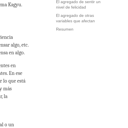
El agregado de sentir un
arma Kagyu.
nivel de felicidad
El agregado de otras
variables que afectan
Resumen
riencia
nsar algo, etc.
ensa en algo.
entes en
tes. En ese
r lo que está
 y más
, la
al o un