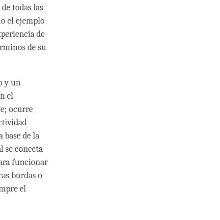
de todas las
o el ejemplo
xperiencia de
érminos de su
o y un
n el
e; ocurre
ctividad
a base de la
l se conecta
ara funcionar
cas burdas o
empre el