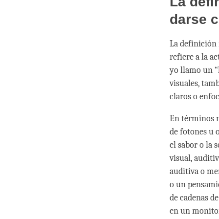
La defi
darse 
La definición
refiere a la 
yo llamo un 
visuales, tam
claros o enfo
En términos má
de fotones u 
el sabor o la
visual, auditi
auditiva o me
o un pensamie
de cadenas d
en un monitor