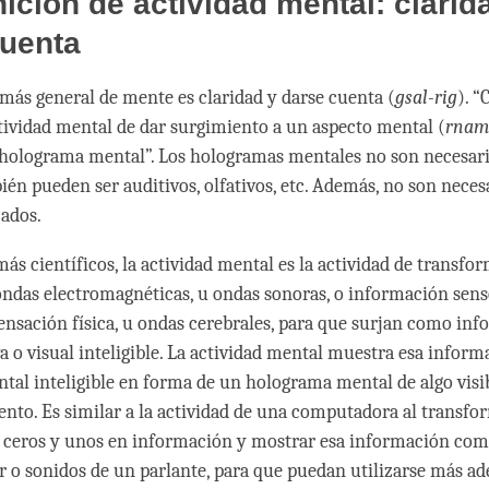
nición de actividad mental: clarid
cuenta
 más general de mente es claridad y darse cuenta (
gsal-rig
). “
actividad mental de dar surgimiento a un aspecto mental (
rnam
“holograma mental”. Los hologramas mentales no son necesa
bién pueden ser auditivos, olfativos, etc. Además, no son nece
cados.
s científicos, la actividad mental es la actividad de transfor
ondas electromagnéticas, u ondas sonoras, o información sensor
 sensación física, u ondas cerebrales, para que surjan como in
va o visual inteligible. La actividad mental muestra esa inform
ntal inteligible en forma de un holograma mental de algo visi
nto. Es similar a la actividad de una computadora al transfor
e ceros y unos en información y mostrar esa información co
 o sonidos de un parlante, para que puedan utilizarse más ad