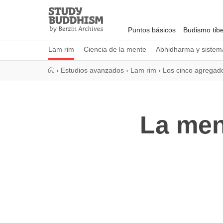
Close
Study
Buddhism
Puntos básicos
Budismo tib
Home
Lam rim
Ciencia de la mente
Abhidharma y sistema
›
Estudios avanzados
›
Lam rim
›
Los cinco agregad
La men