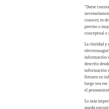
“Darse cuenta
necesariament
conocer, es de
preciso o imp
conceptual o 
La claridad y
electromagnét
información v
descrito desd
información v
fotones en in
luego vea ese
el pensamien
Lo más import
pueda encontr