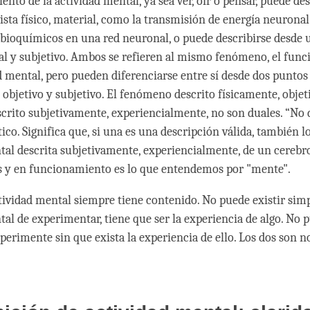
nto de la actividad mental, ya sea ver, oír o pensar, puede de
ista físico, material, como la transmisión de energía neuronal
bioquímicos en una red neuronal, o puede describirse desde 
ual y subjetivo. Ambos se refieren al mismo fenómeno, el fun
d mental, pero pueden diferenciarse entre sí desde dos puntos 
 objetivo y subjetivo. El fenómeno descrito físicamente, objet
rito subjetivamente, experiencialmente, no son duales. “No 
tico. Significa que, si una es una descripción válida, también lo 
tal descrita subjetivamente, experiencialmente, de un cerebr
s y en funcionamiento es lo que entendemos por "mente".
tividad mental siempre tiene contenido. No puede existir sim
tal de experimentar, tiene que ser la experiencia de algo. No 
perimente sin que exista la experiencia de ello. Los dos son n