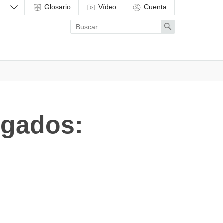
Glosario
Vídeo
Cuenta
Enter
Search
search
term
egados: