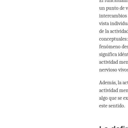
El funcionamie
un punto de v
intercambios 
vista individ
de la activida
conceptuales:
fenómeno desc
significa idén
actividad men
nervioso vivo
Además, la ac
actividad men
algo que se ex
este sentido.