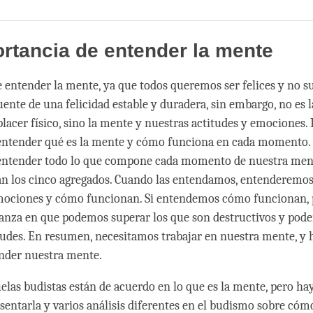
Share
Bookmark
on
facebook
rtancia de entender la mente
 entender la mente, ya que todos queremos ser felices y no su
fuente de una felicidad estable y duradera, sin embargo, no es 
placer físico, sino la mente y nuestras actitudes y emociones. 
entender qué es la mente y cómo funciona en cada momento
entender todo lo que compone cada momento de nuestra ment
tan los cinco agregados. Cuando las entendamos, entenderemo
emociones y cómo funcionan. Si entendemos cómo funcionan
anza en que podemos superar los que son destructivos y po
tudes. En resumen, necesitamos trabajar en nuestra mente, y 
nder nuestra mente.
uelas budistas están de acuerdo en lo que es la mente, pero hay
sentarla y varios análisis diferentes en el budismo sobre cóm