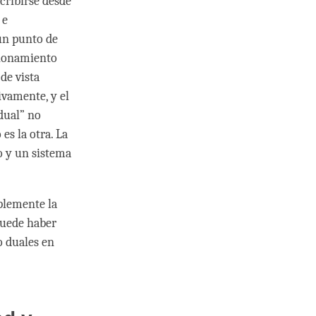
scribirse desde
 e
un punto de
cionamiento
de vista
ivamente, y el
dual” no
es la otra. La
o y un sistema
plemente la
puede haber
o duales en