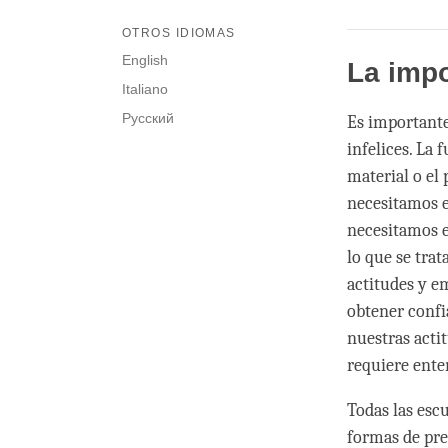
OTROS IDIOMAS
English
La impo
Italiano
Русский
Es importante
infelices. La 
material o el 
necesitamos 
necesitamos 
lo que se tra
actitudes y 
obtener confi
nuestras acti
requiere ente
Todas las esc
formas de pre