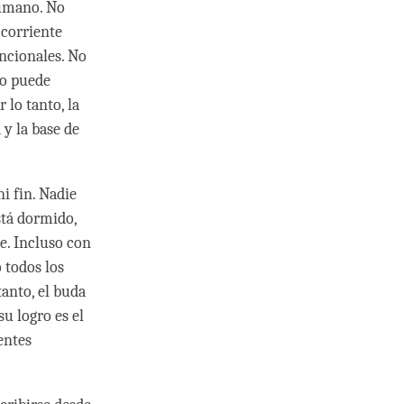
humano. No
 corriente
ncionales. No
no puede
 lo tanto, la
 y la base de
i fin. Nadie
stá dormido,
e. Incluso con
 todos los
anto, el buda
u logro es el
entes