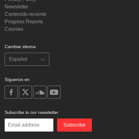
Newsletter
Contenido reciente
Progress Reports
Courses
Cambiar idioma
Síguenos en
on
on
on
on
facebook
X
soundcloud
youtube
Subscribe to our newsletter
Enter
Subscribe
your
email