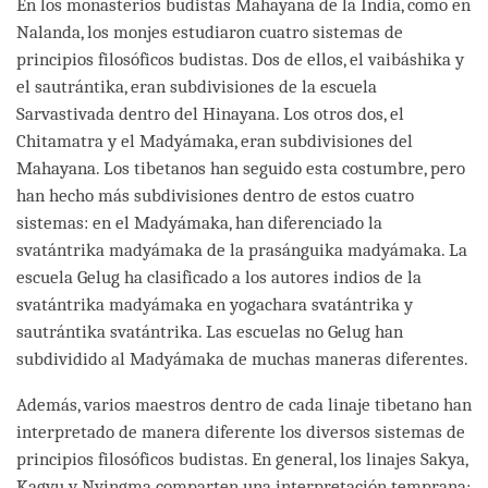
En los monasterios budistas Mahayana de la India, como en
Nalanda, los monjes estudiaron cuatro sistemas de
principios filosóficos budistas. Dos de ellos, el vaibáshika y
el sautrántika, eran subdivisiones de la escuela
Sarvastivada dentro del Hinayana. Los otros dos, el
Chitamatra y el Madyámaka, eran subdivisiones del
Mahayana. Los tibetanos han seguido esta costumbre, pero
han hecho más subdivisiones dentro de estos cuatro
sistemas: en el Madyámaka, han diferenciado la
svatántrika madyámaka de la prasánguika madyámaka. La
escuela Gelug ha clasificado a los autores indios de la
svatántrika madyámaka en yogachara svatántrika y
sautrántika svatántrika. Las escuelas no Gelug han
subdividido al Madyámaka de muchas maneras diferentes.
Además, varios maestros dentro de cada linaje tibetano han
interpretado de manera diferente los diversos sistemas de
principios filosóficos budistas. En general, los linajes Sakya,
Kagyu y Nyingma comparten una interpretación temprana;