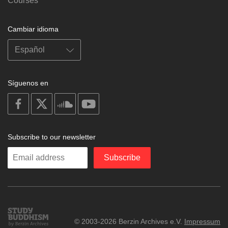
Courses
Cambiar idioma
Síguenos en
on
on
on
on
facebook
X
soundcloud
youtube
Subscribe to our newsletter
Enter
Subscribe
your
email
Study
© 2003-2026 Berzin Archives e.V.
Impressum
Buddhism