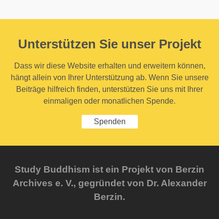
Unterstützen Sie unser Projekt
Dass wir diese Website erhalten und erweitern können,
hängt allein von Ihrer Unterstützung ab. Wenn Sie unsere
Beiträge hilfreich finden, unterstützen Sie uns mit Ihrer
einmaligen oder monatlichen Spende.
Spenden
Study Buddhism ist ein Projekt von Berzin
Archives e. V., gegründet von Dr. Alexander
Berzin.