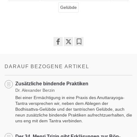
Gelübde
Share
Bookmark
on
facebook
DARAUF BEZOGENE ARTIKEL
Zusätzliche bindende Praktiken
Dr. Alexander Berzin
Bei einer Ermächtigung in eine Praxis des Anuttarayoga-
Tantra versprechen wir, neben dem Ablegen der
Bodhisattva-Gelübde und der tantrischen Gelübde, auch
neun zusätzliche bindende Praktiken aufrechtzuerhalten, die
uns eng mit dem Tantra verbinden.
Der 34. Menri Trizin gibt Erklärungen zur Bön-