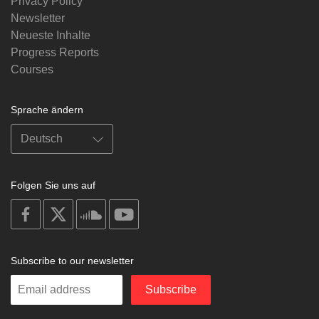
Privacy Policy
Newsletter
Neueste Inhalte
Progress Reports
Courses
Sprache ändern
Folgen Sie uns auf
on
on
on
on
facebook
X
soundcloud
youtube
Subscribe to our newsletter
Enter
Subscribe
your
email