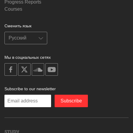
Progress Reports
Courses
Сменить язык
Мы в социальных сетях
on
on
on
on
facebook
X
soundcloud
youtube
Subscribe to our newsletter
Enter
Subscribe
your
email
Study