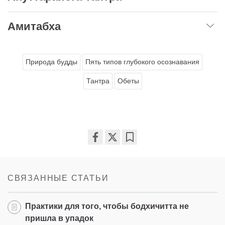
Амитабха
Природа будды
Пять типов глубокого осознавания
Тантра
Обеты
Share
Bookmark
on
facebook
СВЯЗАННЫЕ СТАТЬИ
Практики для того, чтобы бодхичитта не
пришла в упадок