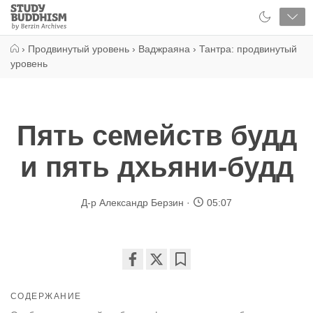
Close
Study
Buddhism
Home
›
Продвинутый уровень
›
Ваджраяна
›
Тантра: продвинутый
уровень
Пять семейств будд
и пять дхьяни-будд
Д-р Александр Берзин
05:07
Share
Bookmark
on
СОДЕРЖАНИЕ
facebook