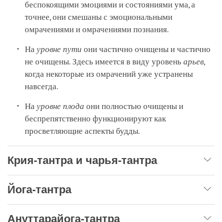
беспокоящими эмоциями и состояниями ума, а
точнее, они смешаны с эмоциональными
омрачениями и омрачениями познания.
На
уровне пути
они частично очищены и частично
не очищены. Здесь имеется в виду уровень
арьев
,
когда некоторые из омрачений уже устранены
навсегда.
На
уровне плода
они полностью очищены и
беспрепятственно функционируют как
просветляющие аспекты будды.
Крия-тантра и чарья-тантра
Йога-тантра
Ануттарайога-тантра