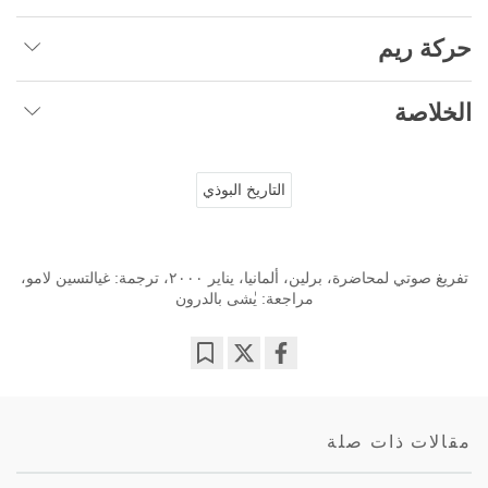
حركة ريم
الخلاصة
التاريخ البوذي
تفريغ صوتي لمحاضرة، برلين، ألمانيا، يناير ٢٠٠٠، ترجمة: غيالتسين لامو‎،
مراجعة: يٰشى بالدرون
Bookmark
Share
on
facebook
مقالات ذات صلة