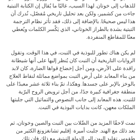
للذهاب إلى خوتان. لهذا السبب، غالبًا ما يُقال إن الكتابة التبتية
جاءت من كشمير، ولكن بعد تحليل تاريخي مُفصّل، نُدرك أن
هذا ليس صحيحًا. بالإضافة إلى ذلك، فقد تأثر نظام الترجمة
التبتية بشدة بالطراز الخوتاني، الذي يَكْسر الكلمات ويُعطي
معنًا للمقاطع المنفردة.
لم يكن هناك تطور للبوذية في التبت، في هذا الوقت. وتقول
الروايات التاريخية أن التبت كان يُنظر إليها على أنها شيطانة
راقدة على الأرض، ومن أجل إخضاع قواها الضارة، كان لابد
من بناء المعابد على أرض التبت بمواضع مماثلة لنقاط العلاج
بالوخز بالإبر على جسدها. وهكذا، تمّ بناء ثلاثة عشر معبدًا على
منطقة جغرافية كبيرة جدًا، من أجل ترويض الروح البرّية
للتبت. هذه المعابد إلى جانب النصوص والتماثيل التي جلبتها
الملكات معهن، كانت بدايات البوذية في التبت.
نمت لاحقًا المزيد من الصِّلات بين التبت والصين وخوتان، ثم
بعد ذلك مع الهند. جلبت أميرة إقليم تشانغزونغ الكثير من
طقوس تقليد البون إلى الدولة التبتية، مع ذلك فإن تلك