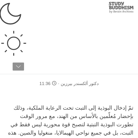
Study
Clos
Buddhism
Home
›
دراسات متقدمة
›
تاريخ وثقافة
›
البوذية في التبت
كيف تطوّرت البوذية
التبتية؟
دكتور ألكسندر بيرزين
11:36
تمّ إدخال البوذية إلى التبت تحت الرعاية الملكية، وذلك
بإحضار مُعلّمين بالأساس من الهند، مع مرور الوقت
تطورت البوذية التبتية لتصبح قوة محورية ليس فقط في
التبت، بل في جميع نواحي الهيمالايا، منغوليا والصين. هذه