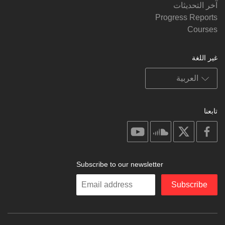
آخر التحديثات
Progress Reports
Courses
غير اللغة
تابعنا
on
on
on
on
youtube
soundcloud
facebook
X
Subscribe to our newsletter
Enter
Subscribe
your
email