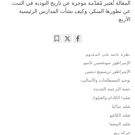
المقالة تُعتبر مُقدّمة موجزة عن تاريخ البوذية في التبت،
عن تطورها المبكر، وكيف نشأت المدارس الرئيسية
الأربع.
Bookmark
Share
on
نظرة عامة على المحتوى
facebook
الإمبراطور سونغتسن غامبو
الإمبراطور تريسونغ ديتسِن
توحيد المصطلحات والأساليب
حقبة الترجمة الجديدة
تقليدا الكادام والغيلوك
تقليد ساكيا
تقليد الكاغيو
تقليد النييغما
حركة ريم