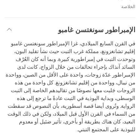
الخلاصة
الإمبراطور سونغتسن غامبو
في القرن السابع الميلادي، غزا الإمبراطور سونغتسن غامبو
إقليم تشانغزونغ، مملكة غرب التبت حيث نشأ تقليد البون،
وتوحدت التبت في إمبراطورية كبيرة. وبما أنه كان العُرْف
السائد آنذاك بإجراء تحالفات من خلال الزواج، كانت لدى
الإمبراطور عدّة زوجات، واحدة على الأقل من الصين، وواحدة
من نيبال، وواحدة من إقليم تشانغزونغ. كل واحدة من هذه
الزوجات جَلبت معها نصوصًا من تقاليدهم الخاصة إلى التبت
الوسطى، وبداية البوذية في التبت عادةً ما ترجع إلى هذه
الرواية. وتُروى أيضا قصة أسطورية، بأن النصوص قد سقطت
من السماء في القرن الأول قبل الميلاد، ولكن في ذلك الوقت
البعيد، كان هناك بطريقة أو بأخرى، تأثير ضئيل أو معدوم
للبوذية على المجتمع التبتي.