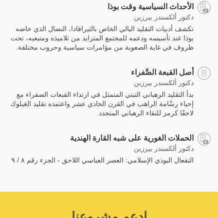
الأحداث السياسية وقت بوذا
دكتور ألكسندر بيرزين
تكشف أدبيات التقليد البالي الخاص بالثيرافادا، النضال الذي خاضه
بوذا عند تأسيسه ودعمه للمجتمع المتزايد من تلاميذه ومتبعيه، تحت
ظروف في غاية الصعوبة من مؤامرات سياسية وحروب مختلفة.
أصل القبعة الصَّفراء
دكتور ألكسندر بيرزين
بدأ التقليد الرهباني التبتي المتمثل في ارتداء القبعات الصفراء مع
إحياء رسَّامة الراهب في القرن الحادي عشر واعتمده تقليد الغيلوك
لاحقًا كرمز للنقاء الرهباني المتجدد.
الحملات الغورية على شبه القارة الهندية
دكتور ألكسندر بيرزين
التفعال البوذي الإسلامي: العصر العباسي اللاحق - الجزء رقم ٨ / ٩
اِدعم مشروعنا