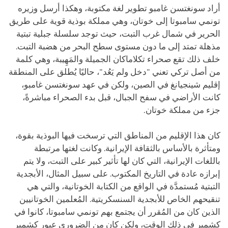
أراد سونغتسن غامبو تطوير لغة مكتوبة، وهكذا أرسل وزيره
تونمي سامبوتا إلى خوتان، وهي مملكة بوذية قوية على طريق
الحرير في شمال غرب التبت، حيث توجد سلسلة جبلية تبتية
مذهلة تمتد إلى ما دون مستوى سطح البحر من هضبة التبت.
خلف ذلك تقع صحراء تكلاماكان الجميلة والمَهِيبة، وهي كلمة
من أصل تركي تعني "دخل ولم يَعُد"، حاليًا يُطلق على المنطقة
إقليم شينجيانغ في الصين، ولكن في عهد سونغتسن غامبو،
كانت الأراضي في سفح الجبال، قبل بدء الصحراء مباشرةً،
جزء من مملكة خوتان.
كان هذا الإقليم من المناطق التي ترسخت فيها البوذية بقوة،
ومتأثرة بالأساس بالثقافة الإيرانية. وكانت لغتها مرتبطة
باللغات الإيرانية، التي كان لها تأثير كبير على التبت، ولا يتم
إبرازه عادة في التاريخ المكتوب. على سبيل المثال، الأبجدية
التبتية مُستمدَّة في الواقع من الكتابة الخوتانية، والتي هي
تنقيحهم الخاص للأبجدية السنسكريتية. المُعلمين الخوتانيين
الذين كان من المُقرر أن يجتمع بهم تونمي سامبوتا، كانوا في
كشمير في ذلك الوقت، ولكن كان من الضروري عبور كشمير