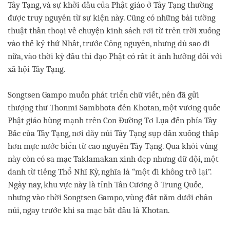
Tây Tạng, và sự khởi đầu của Phật giáo ở Tây Tạng thường
được truy nguyên từ sự kiện này. Cũng có những bài tường
thuật thần thoại về chuyện kinh sách rơi từ trên trời xuống
vào thế kỷ thứ Nhất, trước Công nguyên, nhưng dù sao đi
nữa, vào thời kỳ đầu thì đạo Phật có rất ít ảnh hưởng đối với
xã hội Tây Tạng.
Songtsen Gampo muốn phát triển chữ viết, nên đã gửi
thượng thư Thonmi Sambhota đến Khotan, một vương quốc
Phật giáo hùng mạnh trên Con Đường Tơ Lụa đến phía Tây
Bắc của Tây Tạng, nơi dãy núi Tây Tạng sụp dần xuống thấp
hơn mực nước biển từ cao nguyên Tây Tạng. Qua khỏi vùng
này còn có sa mạc Taklamakan xinh đẹp nhưng dữ dội, một
danh từ tiếng Thổ Nhĩ Kỳ, nghĩa là “một đi không trở lại”.
Ngày nay, khu vực này là tỉnh Tân Cương ở Trung Quốc,
nhưng vào thời Songtsen Gampo, vùng đất nằm dưới chân
núi, ngay trước khi sa mạc bắt đầu là Khotan.