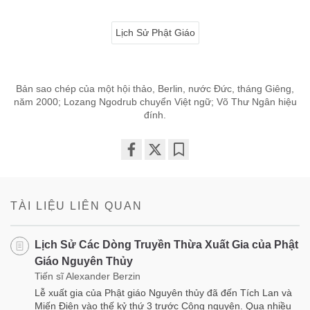
Lịch Sử Phật Giáo
Bản sao chép của một hội thảo, Berlin, nước Đức, tháng Giêng,
năm 2000; Lozang Ngodrub chuyển Việt ngữ; Võ Thư Ngân hiệu
đính.
Share
Bookmark
on
facebook
TÀI LIỆU LIÊN QUAN
Lịch Sử Các Dòng Truyền Thừa Xuất Gia của Phật
Giáo Nguyên Thủy
Tiến sĩ Alexander Berzin
Lễ xuất gia của Phật giáo Nguyên thủy đã đến Tích Lan và
Miến Điện vào thế kỷ thứ 3 trước Công nguyên. Qua nhiều