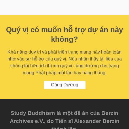
Quý vị có muốn hỗ trợ dự án này
không?
Khả năng duy trì và phát triển trang mạng này hoàn toàn
nhờ vào sự hỗ trợ của quý vị. Nếu nhận thấy tài liệu của
chúng tôi hữu ích thì xin quý vị cúng dường cho trang
mạng Phật pháp một lần hay hàng tháng.
Cúng Dường
Study Buddhism là một đề án của Berzin
Archives e.V., do Tiến sĩ Alexander Berzin