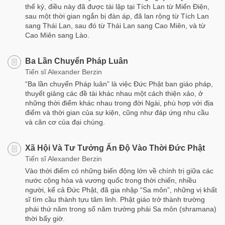
thế kỷ, điều này đã được tái lập tại Tích Lan từ Miến Điện,
sau một thời gian ngắn bị đàn áp, đã lan rộng từ Tích Lan
sang Thái Lan, sau đó từ Thái Lan sang Cao Miên, và từ
Cao Miên sang Lào.
Ba Lần Chuyển Pháp Luân
Tiến sĩ Alexander Berzin
“Ba lần chuyển Pháp luân” là việc Đức Phật ban giáo pháp,
thuyết giảng các đề tài khác nhau một cách thiện xảo, ở
những thời điểm khác nhau trong đời Ngài, phù hợp với địa
điểm và thời gian của sự kiện, cũng như đáp ứng nhu cầu
và căn cơ của đại chúng.
Xã Hội Và Tư Tưởng Ấn Độ Vào Thời Đức Phật
Tiến sĩ Alexander Berzin
Vào thời điểm có những biến động lớn về chính trị giữa các
nước cộng hòa và vương quốc trong thời chiến, nhiều
người, kể cả Đức Phật, đã gia nhập “Sa môn”, những vị khất
sĩ tìm cầu thành tựu tâm linh. Phật giáo trở thành trường
phái thứ năm trong số năm trường phái Sa môn (shramana)
thời bấy giờ.