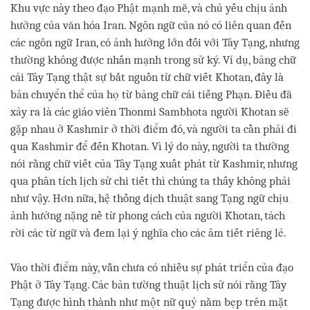
Khu vực này theo đạo Phật mạnh mẽ, và chủ yếu chịu ảnh
hưởng của văn hóa Iran. Ngôn ngữ của nó có liên quan đến
các ngôn ngữ Iran, có ảnh hưởng lớn đối với Tây Tạng, nhưng
thường không được nhấn mạnh trong sử ký. Ví dụ, bảng chữ
cái Tây Tạng thật sự bắt nguồn từ chữ viết Khotan, đây là
bản chuyển thể của họ từ bảng chữ cái tiếng Phạn. Điều đã
xảy ra là các giáo viên Thonmi Sambhota người Khotan sẽ
gặp nhau ở Kashmir ở thời điểm đó, và người ta cần phải đi
qua Kashmir để đến Khotan. Vì lý do này, người ta thường
nói rằng chữ viết của Tây Tạng xuất phát từ Kashmir, nhưng
qua phân tích lịch sử chi tiết thì chúng ta thấy không phải
như vậy. Hơn nữa, hệ thống dịch thuật sang Tạng ngữ chịu
ảnh hưởng nặng nề từ phong cách của người Khotan, tách
rời các từ ngữ và đem lại ý nghĩa cho các âm tiết riêng lẻ.
Vào thời điểm này, vẫn chưa có nhiều sự phát triển của đạo
Phật ở Tây Tạng. Các bản tường thuật lịch sử nói rằng Tây
Tạng được hình thành như một nữ quỷ nằm bẹp trên mặt