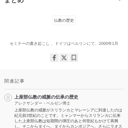
まとめ
仏教の歴史
セミナーの書き起こし 、ドイツはベルリンにて、2000年1月
Share
Bookmark
on
facebook
関連記事
上座部仏教の戒脈の伝承の歴史
アレクサンダー・ベルゼン博士
上座部仏教の戒脈がスリランカとマレーシアに到達したのは
紀元前3世紀のことです。ミャンマーからスリランカに伝来
した上座部仏教は短期間の弾圧のあと何世紀もかけて再興
し、そこからタイへ、タイからカンボジアへ、さらにラオス