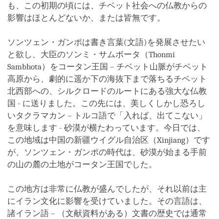
も、この初期の頃には、チベット社会への仏教からの
影響はほとんどないか、または皆無です。
ソンツェン・ガンポは書き言葉(文語)を発展させたい
と欲し、大臣のソンミ・サムボータ（Thonmi
Sambhota）をコータン王国 – チベット山脈がチベット
高原から、劇的に遥か下の海抜下まで落ちるチベット
北西部への、シルクロードのルートにある強大な仏教
国 - に送りました。この先には、美しくしかし恐ろし
いタクラマカン – トルコ語で「入れば、出てこない」
を意味します - 砂漠が横たわっています。今日では、
この地域は中国の新疆ウイグル自治区（Xinjiang）です
が、ソンツェン・ガンポの時代は、砂漠が始まる手前
の山の麓の土地がコータン王国でした。
この地方は非常に仏教が盛んでしたが、それ以前は主
にイラン文化に影響を受けていました。その言語は、
諸イラン語 – （文献資料がある）文書の歴史では通常