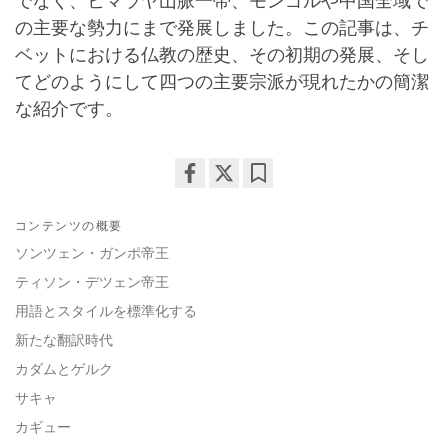
でなく、ヒマラヤ山脈一帯、モンゴルや中国全域で
の主要な勢力にまで発展しました。この記事は、チ
ベットにおける仏教の歴史、その初期の発展、そし
てどのようにして四つの主要宗派が現れたかの簡潔
な紹介です。
Share
Bookmark
on
コンテンツの概要
facebook
ソンツェン・ガンポ帝王
ティソン・デツェン帝王
用語とスタイルを標準化する
新たな翻訳時代
カダムとゲルク
サキャ
カギュー