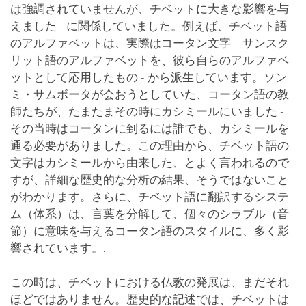
は強調されていませんが、チベットに大きな影響を与
えました - に関係していました。例えば、チベット語
のアルファベットは、実際はコータン文字 – サンスク
リット語のアルファベットを、彼ら自らのアルファベ
ットとして応用したもの - から派生しています。ソン
ミ・サムボータが会おうとしていた、コータン語の教
師たちが、たまたまその時にカシミールにいました -
その当時はコータンに到るには誰でも、カシミールを
通る必要がありました。この理由から、チベット語の
文字はカシミールから由来した、とよく言われるので
すが、詳細な歴史的な分析の結果、そうではないこと
がわかります。さらに、チベット語に翻訳するシステ
ム（体系）は、言葉を分解して、個々のシラブル（音
節）に意味を与えるコータン語のスタイルに、多く影
響されています。.
この時は、チベットにおける仏教の発展は、まだそれ
ほどではありません。歴史的な記述では、チベットは