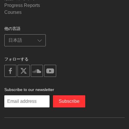
Progress Reports
Courses
他の言語
フォローする
on
on
on
on
facebook
X
soundcloud
youtube
Subscribe to our newsletter
Enter
Subscribe
your
email