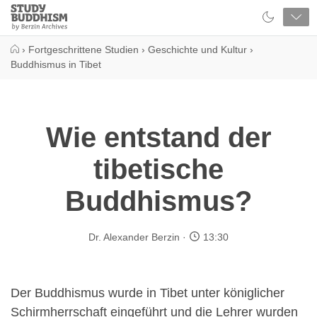
Close
Study
Buddhism
Home
›
Fortgeschrittene Studien
›
Geschichte und Kultur
›
Buddhismus in Tibet
Wie entstand der
tibetische
Buddhismus?
Dr. Alexander Berzin
13:30
Der Buddhismus wurde in Tibet unter königlicher
Schirmherrschaft eingeführt und die Lehrer wurden