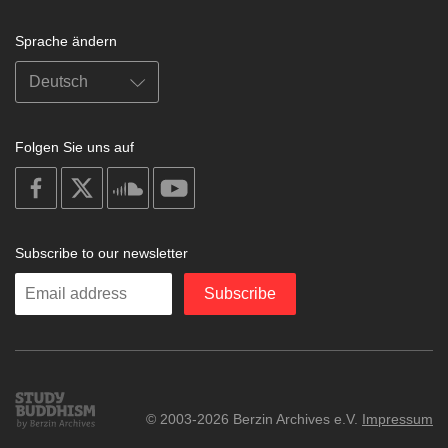
Sprache ändern
Folgen Sie uns auf
on
on
on
on
facebook
X
soundcloud
youtube
Subscribe to our newsletter
Enter
Subscribe
your
email
Study
© 2003-2026 Berzin Archives e.V.
Impressum
Buddhism
Home