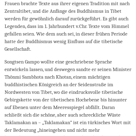
Frauen brachte Texte aus ihrer eigenen Tradition mit nach
Zentraltibet, und die Anfänge des Buddhismus in Tibet
werden für gewöhnlich darauf zurückgeführt. Es gibt auch
Legenden, dass im 1. Jahrhundert v.Chr. Texte vom Himmel
gefallen seien. Wie dem auch sei, in dieser frühen Periode
hatte der Buddhismus wenig Einfluss auf die tibetische
Gesellschaft.
Songtsen Gampo wollte eine geschriebene Sprache
entwickeln lassen, und deswegen sandte er seinen Minister
Thönmi Sambhota nach Khotan, einem mächtigen
buddhistischen Königreich an der Seidenstraße im
Nordwesten von Tibet, wo die eindrucksvolle tibetische
Gebirgskette von der tibetischen Hochebene bis hinunter
auf Ebenen unter dem Meeresspiegel abfällt. Daran
schließt sich die schöne, aber auch schreckliche Wüste
Taklamakan an – „Taklamakan“ ist ein türkisches Wort mit
der Bedeutung „hineingehen und nicht mehr