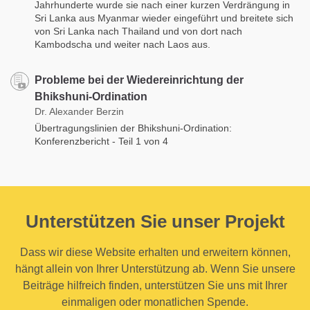
Jahrhunderte wurde sie nach einer kurzen Verdrängung in
Sri Lanka aus Myanmar wieder eingeführt und breitete sich
von Sri Lanka nach Thailand und von dort nach
Kambodscha und weiter nach Laos aus.
Probleme bei der Wiedereinrichtung der
Bhikshuni-Ordination
Dr. Alexander Berzin
Übertragungslinien der Bhikshuni-Ordination:
Konferenzbericht - Teil 1 von 4
Unterstützen Sie unser Projekt
Dass wir diese Website erhalten und erweitern können,
hängt allein von Ihrer Unterstützung ab. Wenn Sie unsere
Beiträge hilfreich finden, unterstützen Sie uns mit Ihrer
einmaligen oder monatlichen Spende.