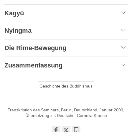
Kagyü
Nyingma
Die Rime-Bewegung
Zusammenfassung
Geschichte des Buddhismus
Transkription des Seminars, Berlin, Deutschland, Januar 2000,
Übersetzung ins Deutsche: Cornelia Krause