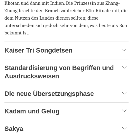
Khotan und dann mit Indien. Die Prinzessin aus Zhang-
Zhung brachte den Brauch zahlreicher Bön-Rituale mit, die
dem Nutzen des Landes dienen sollten; diese
unterschieden sich jedoch sehr von dem, was heute als Bön
bekannt ist.
Kaiser Tri Songdetsen
Standardisierung von Begriffen und
Ausdrucksweisen
Die neue Übersetzungsphase
Kadam und Gelug
Sakya