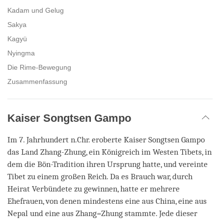
Kadam und Gelug
Sakya
Kagyü
Nyingma
Die Rime-Bewegung
Zusammenfassung
Kaiser Songtsen Gampo
Im 7. Jahrhundert n.Chr. eroberte Kaiser Songtsen Gampo
das Land Zhang-Zhung, ein Königreich im Westen Tibets, in
dem die Bön-Tradition ihren Ursprung hatte, und vereinte
Tibet zu einem großen Reich. Da es Brauch war, durch
Heirat Verbündete zu gewinnen, hatte er mehrere
Ehefrauen, von denen mindestens eine aus China, eine aus
Nepal und eine aus Zhang=Zhung stammte. Jede dieser