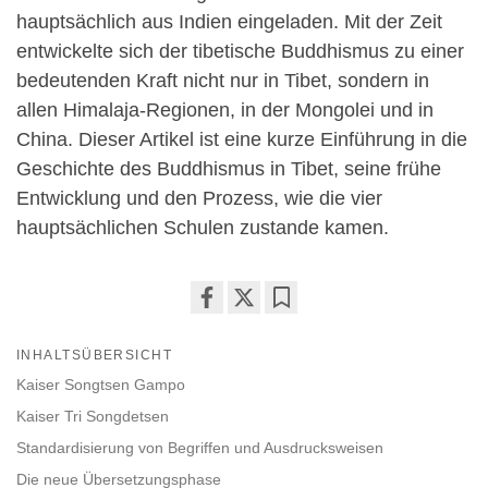
hauptsächlich aus Indien eingeladen. Mit der Zeit
entwickelte sich der tibetische Buddhismus zu einer
bedeutenden Kraft nicht nur in Tibet, sondern in
allen Himalaja-Regionen, in der Mongolei und in
China. Dieser Artikel ist eine kurze Einführung in die
Geschichte des Buddhismus in Tibet, seine frühe
Entwicklung und den Prozess, wie die vier
hauptsächlichen Schulen zustande kamen.
Share
Bookmark
on
INHALTSÜBERSICHT
facebook
Kaiser Songtsen Gampo
Kaiser Tri Songdetsen
Standardisierung von Begriffen und Ausdrucksweisen
Die neue Übersetzungsphase