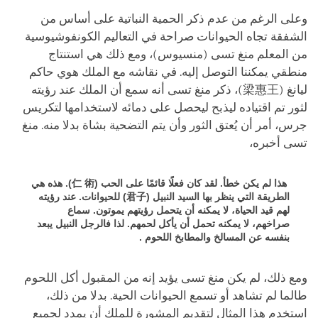
وعلى الرغم من عدم ذكر الحمية النباتية على أساس من
الشفقة تجاه الحيوانات صراحة في التعاليم الكونفوشيوسية
من المعلم منغ تسى (منسيوس)، ومع ذلك هي استنتاج
منطقي يمكننا التوصل إليه. في نقاشه مع الملك هوي حاكم
ليانغ (梁惠王)، ذكر منغ تسى أنه سمع أن الملك عند رؤيته
لثور تم اقتياده ليذبح ليحصل على دمائه لاستخدامها لتكريس
جرس، أمر أن يُعتق الثور وأن يتم التضحية بشاة بدلا منه. منغ
تسى أخبره،
هذا لم يكن خطأ. لقد كان فعلًا قائمًا على
الحب
(仁 術). هذه هي
الطريقة التي ينظر بها السيد النبيل (君子) للحيوانات. عند رؤيته
لهم قيد الحياة، لا يمكنه أن يتحمل رؤيتهم يموتون. سماع
صراخهم، لا يمكنه تحمل أن يأكل لحمهم. لذا فالرجل النبيل يبعد
بنفسه عن المسالخ والمطابخ اللحوم .
ومع ذلك، لم يكن منغ تسى يؤيد إنه من المقبول أكل اللحوم
طالما لم تشاهد أو تسمع الحيوانات الحية. بدلا من ذلك،
استخدم هذا المثال لتقديم المشورة للملك أن يمدد لجميع