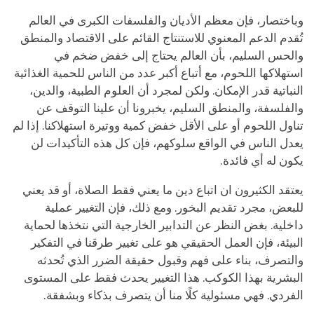
وباختصار، فإن معظم الأديان والفلسفات الكبرى في العالم
تُقدم الدعم المعنوي للاستنتاج القائم على الاقتصاد والمنطق
والحس السليم، بأن العالم يحتاج إلى خفض ضخم في
استهلاكها اللحوم، مع أتباع أكبر عدد من الناس للحمية الغذائية
النباتية قدر الإمكان. ولكن لمجرد أن العلوم الطبية، والدين،
والفلسفة، والمنطق السليم، يخبرونا أن علينا التوقف عن
تناول اللحوم أو على الأقل خفض كمية ووتيرة استهلاكنا. إذا لم
يعدل الناس في الواقع سلوكهم، فإن كل هذه التأكيدات لن
يكون له أي فائدة.
يعتقد الكثيرون ان اتباع دين ما يعني فقط الصلاة، أو قد يعني
للبعض، مجرد تقديم البخور. ومع ذلك، فإن التغيير عملية
داخلية. بغض النظر عن التدابير الخارجية التي نتخذها لحماية
البيئة، فإن العمل الحقيقي هو على تغيير طرقنا في التفكير
والتصرف، بناء على فهم وقبول حقيقة الضرر الذي تُحدثه
البشرية بهذا الكوكب. هذا التغيير يحدث فقط على المستوى
الفردي. فهي مسئولية كلًا منا أن يتصرف بذكاء وبشفقة.