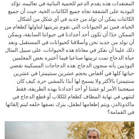
المعتقدات هذه يقدم الدعم للحمية النباتية في تعاليمه. تؤكد
البوذية على
الشفقة
تجاه جميع الكائنات الحية. حيث أن جميع
الكائنات يمكن أن تولد من جديد في أي شكل من أشكال
الحياة، فمن ثم الحيوانات التي نقوم بتربتيها لتناولها كطعام من
الممكن جدًا أن تكون أحد أجدادنا في حيواتنا السابقة، ويمكن
أن نولد من جديد نحن وأسلافنا كحيوانات في المستقبل. وبعد
ذلك علينا أن نفكر في معاناة هذه الحيوانات، على سبيل المثال
حياة الدجاج تمت تربيتها صناعيا فيما أعتبره بعض المعلمين
البوذيين بأنه سجون الدجاج. هذه الدجاجات المسكينة تقضي
حياتها كلها في أقفاص بحجم عشرين سنتيمترا في عشرين
سنتيمترا بالأكثر ولا يسمح لها أبدًا بالمشي حره. كيف كان
سيعجبنا الأمر لو عشنا أو أحد أجدادنا بهذه الطريقة، فقط
لتنتهي في نهاية المطاف كطعام للكلاب أو قطع الدجاج في
ماكدونالدز، ويتم إطعامها لطفل، يترك نصفها خلفه ليتم إلقائها
في القمامة؟