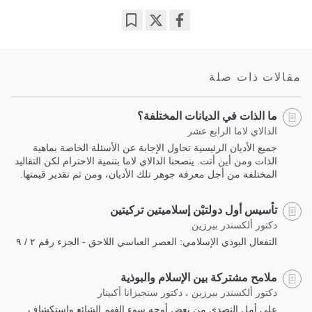
Bookmark
Share
on
facebook
مقالات ذات صلة
ما الذات في الديانات المختلفة؟
الدالاي لاما الرابع عشر
جميع الأديان الرئيسية تحاول الإجابة عن الأسئلة الخاصة بماهية
الذات ومن أين أتت. ينصحنا الدالاي لاما بتنمية الاحترام لكن التقاليد
المختلفة من أجل معرفة جوهر تلك الأديان، ومن ثم تقدير قيمتها.
تأسيس أول دولتيْن إسلاميتين تركيتين
دكتور ألكسندر بيرزين
التفعال البوذي الإسلامي: العصر العباسي اللاحق - الجزء رقم ٢ / ٩
ملامح مشتركة بين الإسلام والبوذية
دكتور ألكسندر بيرزين ، دكتور سنجيزانا أكبينار
على أمل التصدي من بعض أوجه سوء الفهم الشائع واستكشاف