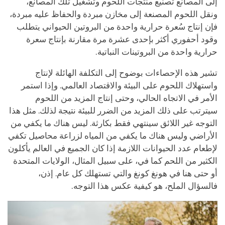
إلى المصانع تصنيع منتجات اللحوم وتشغيل تلك المصانع،
ونقل اللحوم المصنعة إلى مخازن مبردة والحفاظ عليه مبردة،
فإن إنتاج سُعرة حرارية واحدة من البروتين الحيواني يتطلب
وقود أحفوري أكثر بإحدى عشرة مرة مقارنة بإنتاج سعرة
حرارية واحدة من البروتينات النباتية.
تشير هذه الإحصاءات بوضوح إلى التكلفة الهائلة لإنتاج
واستهلاك اللحوم على البيئة والاقتصاد العالمي. وإذا استمر
الأمر في الاتجاه الحالي، وحتى إنتاج المزيد من اللحوم
سيترتب على ذلك المزيد من الضرر للبيئة نتيجة لذلك. مثل هذا
التوجه
غير
اللائق سينتهي فقط بكارثة. ليس هناك ما يكفي من
الأراضي وليس هناك ما يكفي من المياه لزراعة محاصيل تكفي
لإطعام عدد الحيوانات اللازمة إذا كان الجميع في العالم يأكلون
الكثير من اللحم كما في، على سبيل المثال، الولايات المتحدة
أو حتى هنا في هونغ كونغ والتي تستهلك كل عام. إذن،
فالسؤال الملح، هو كيفية عكس هذا التوجه.