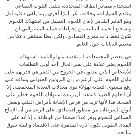
استخدام مصادر الطاقة المتجددة، تقليل التلوث الصناعي
وعادم السيارات، وخلافه، لكن أمرًا أخرى ربما يلقى دعاية أقل
وهو التأثير المُدمر لإنتاج اللحوم. التقليل من استهلاك اللحوم
وتشجيع الحمية النباتية من إجراءات حماية البيئة والتي لن
تكون فقط ذات مغزى اقتصادي، ولكن أيضًا ستتلقى دعمًا من
معظم الديانات حول العالم.
في معظم المجتمعات، المتقدمة منها والنامية، استهلاك
اللحوم يعتبر علامة على يسر الحال. أحد أولى التطلعات
للأشخاص الذين يبدئون في الخروج من الفقر هي قدرتهم على
تناول اللحوم. على الرغم من أن البروتين الحيواني يساعد على
رفع مستوى التغذية لهؤلاء ذوي معدلات التغذية المنخفضة، إلا
أن العلوم الطبية كشفت أن زيادة استهلاك اللحوم خطير على
الصحة. هذا لأنها تزيد من فرص الإصابة بأمراض القلب وبعض
أنواع السرطان. من
منظور
اقتصادي، على الرغم من أن الإنتاج
الصناعي لللحوم يوفر عددًا ضخمًا من الوظائف، إلا أنه على
المدى الطويل تكون آثاره المدمرة على الاقتصاد والبيئة تفوق
منافعه.