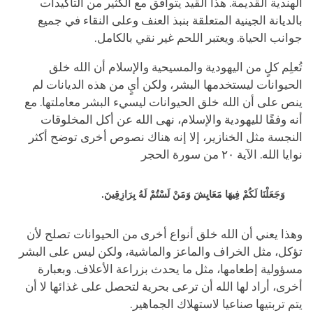
الهندية القديمة. هذا القيد يتوافق مع الكثير من التأكيدات
بالديانة الجينية المتعلقة بنبذ العنف وعلى النقاء في جميع
جوانب الحياة. ويعتبر اللحم غير نقي بالكامل.
تُعلِم كلٍ من اليهودية والمسيحية والإسلام أن الله خلق
الحيوانات ليستخدمها البشر، ولكن أيٍ من هذه الديانات لم
ينص على أن الله خلق الحيوانات ليسيء البشر معاملتها. مع
أنه وفقًا لليهودية والإسلام، نهى الله عن أكل المخلوقات
النجسة مثل الخنازير، إلا إنه هناك نصوص أخرى توضح أكثر
نوايا الله. الآية ٢٠ من سورة الحجر
وَجَعَلْنَا لَكُمْ فِيهَا مَعَايِشَ وَمَنْ لَسْتُمْ لَهُ بِرَازِقِينَ.
وهذا يعني أن الله خلق أنواع أخرى من الحيوانات تصلح لأن
تؤكل، مثل الخراف والماعز والماشية، ولكن ليس على البشر
مسؤولية إطعامها، مثل ما يحدث بزراعة الأعلاف. وبعبارة
أخرى، أراد لها الله أن ترعى بحرية لتحصل على غذائها لا أن
يتم تربتيها صناعيا لاستهلاك الجماهير.