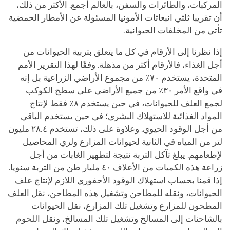
المركبات، والطائرات والسفن، بالعالم أجمع. الأكثر من ذلك،
أن تقريبا ثلثي انبعاثات الأمونيا المسئولة عن الأمطار الحمضية
تأتي من المخلفات الحيوانية.
إذا نظرنا إلى الأرقام في كل ما يتعلق بتربية الحيوانات من
أجل الغذاء، فالأرقام أكثر من مذهلة. وفقًا لهذا التقرير الأمم
المتحدة، يستخدم ٧٠٪ من مجموع الأراضي الزراعية بل إنه
في واقع الأمر ٣٠٪ من جميع الأراضي على سطح الكوكب
لجمع العلف للحيوانات، في حين يستخدم ٨٪ فقط لإنتاج
المواد الغذائية للاستهلاك البشري؛ في حين يستخدم الباقي
من أجل الوقود الحيوي. وعلاوة على ذلك، تستخدم ٢٨.٤ مليون
لتر من المياه في الثانية لحيوانات المزارع ولري المحاصيل
لإطعامهم. يبلغ تآكل التربة نتيجة لتطهير الغابات من أجل
زراعة هذه الكميات من الأعلاف ٤٠ مليار طن من التربة سنويا.
إذا قمنا بحساب استهلاك الوقود الأحفوري اللازم لإنتاج علف
الحيوانات، ونقله للمطاحن وتشغيل هذه المطاحن، نقل العلف
المطحون للمزارع وتشغيل تلك المزارع، نقل الحيوانات
بالشاحنات إلى المسالخ وتشغيل تلك المسالخ، ونقل اللحوم