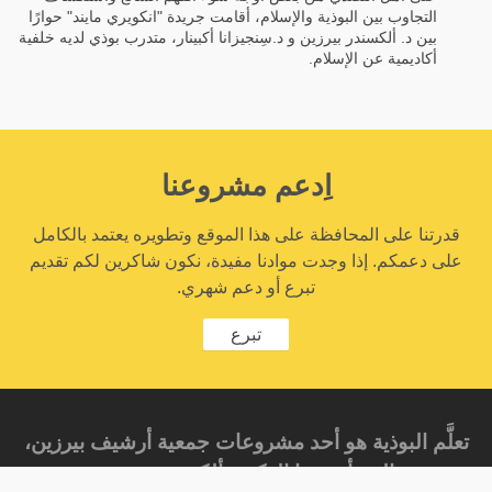
التجاوب بين البوذية والإسلام، أقامت جريدة "انكويري مايند" حوارًا
بين د. ألكسندر بيرزين و د.سِنجيزانا أكبينار، متدرب بوذي لديه خلفية
أكاديمية عن الإسلام.
اِدعم مشروعنا
قدرتنا على المحافظة على هذا الموقع وتطويره يعتمد بالكامل
على دعمكم. إذا وجدت موادنا مفيدة، نكون شاكرين لكم تقديم
تبرع أو دعم شهري.
تبرع
تعلَّم البوذية هو أحد مشروعات جمعية أرشيف بيرزين،
والتي أسسها الدكتور ألكسندر بيرزين.‎‎