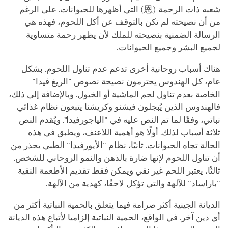
شعبه ذات الرحمة (恩) التي أظهرها للحيوانات. على الرغم
من أن نصيحته لم تكن بالتوقف عن أكل اللحوم، فهذه هي
الرسالة الضمنية بنصيحته للملك لأن يظهر رحمة متساوية
لجميع البشر وجميع الحيوانات.
هناك أسباب روحانية أخرى تدعم عدم تناول اللحوم. بشكل
عام، كل الهندوس يحترمون نصيحة نصوص "الريغ فيدا"
الخاصة بعدم تناول لحم الماشية أو الخيول. وبالإضافة إلى ذلك،
فالهندوس الذين يُبجلون
فيشنو
وكريشنا يتبعون نظام غذائي
نباتي، وفقًا لما تم النص عليه في "الياجورفيدا”. ويُقدم النص
ثلاثة أسباب لذلك. أولًا هو أهمية اللاعنف، ويطبق في هذه
الحالة تجاه الحيوانات. ثانيًا، نظام "الأيورفيدا" الطبي يحذر من
أن تناول اللحوم لإنها ضارة بالذهن والنمو الروحاني للشخص.
ثالثًا، يعتبر اللحم غير نقي ويمكن فقط تقديم الأطعمة النقية
"باراساد" للآلهة والتي تؤكل لاحقًا، كهدية من الآلهة.
الديانة الجينية أكثر صرامة فيما يتعلق بالحمية النباتية أكثر من
أي دين آخر. في الواقع، الحمية النباتية إلزاميا لأتباع هذه الديانة