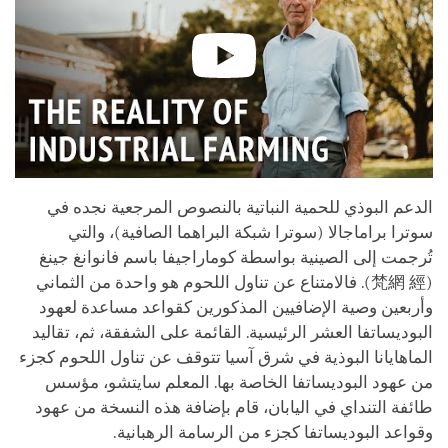
الدعم البوذي للحمية النباتية بالنصوص المرجعية نجده في
سوترا
براماجالا (سوترا شبكة البراهما الصافية)، والتي
تُرجمت إلى الصينية بواسطة كوماراجيفا باسم فانوانغ جينغ
(梵網 經). فالامتناع عن تناول اللحوم هو واحدة من الثماني
وأربعين وصية الإضافيين المذكورين كقواعد مساعدة لعهود
البوديساتفا العشر الرئيسية. القائمة على الشفقة، ثم، تقاليد
الماهايانا
البوذية في شرق آسيا تتوقف عن تناول اللحوم كجزء
من عهود البوديساتفا الخاصة بها. المعلم سايتشو، مؤسس
طائفة التنداي في اليابان، قام بإضافة هذه النسخة من عهود
وقواعد البوديساتفا كجزء من الرسامة الرهبانية.‎‎