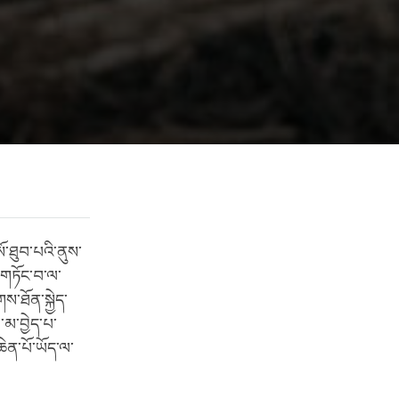
་ཐུབ་པའི་ནུས་
ུ་གཏོང་བ་ལ་
་ཐོན་སྐྱེད་
་མ་བྱེད་པ་
ེན་པོ་ཡོད་ལ་