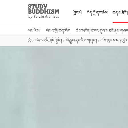
Close
Study
Buddhism
སྙིང་པོ།
བོད་ཀྱི་ནང་ཆོས།
ཚད་མཐོའི་སླ
Home
ལམ་རིམ།
སེམས་ཀྱི་ཚན་རིག
ཆོས་མངོན་པ་དང་གྲུབ་མཐའི་རྣམ་གཞ
›
ཚད་མཐོའི་སློབ་སྦྱོང་།
›
ལོ་རྒྱུས་དང་རིག་གཞུང་།
›
ཆོས་ལུགས་ཕན་ཚུན་ད