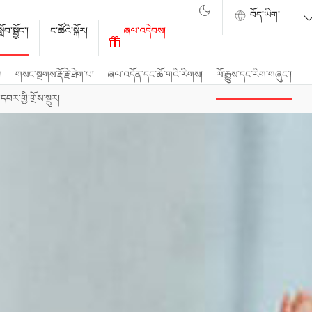
ོབ་སྦྱོང་།
ང་ཚོའི་སྐོར།
ཞལ་འདེབས།
ག
གསང་སྔགས་རྡོ་རྗེ་ཐེག་པ།
ཞལ་འདོན་དང་ཆོ་གའི་རིགས།
ལོ་རྒྱུས་དང་རིག་གཞུང་།
བར་གྱི་གྲོས་སྡུར།