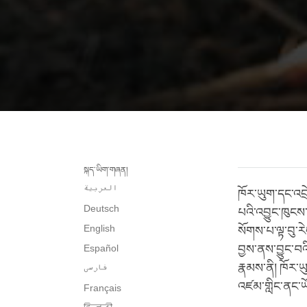
སྐད་ཡིག་གཞན།
العربية
ཁོར་ཡུག་དང་འབྲ
Deutsch
པའི་འབྱུང་ཁུངས་
English
སོགས་པ་ལྟ་བུ་ར
Español
བྱས་ནས་བྱུང་བའི
རྣམས་ནི། ཁོར་ཡ
فارسی
འཛམ་གླིང་ནང་ཡོ
Français