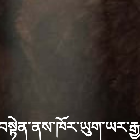
སྟེན་ནས་ཁོར་ཡུག་ཡར་རྒྱ