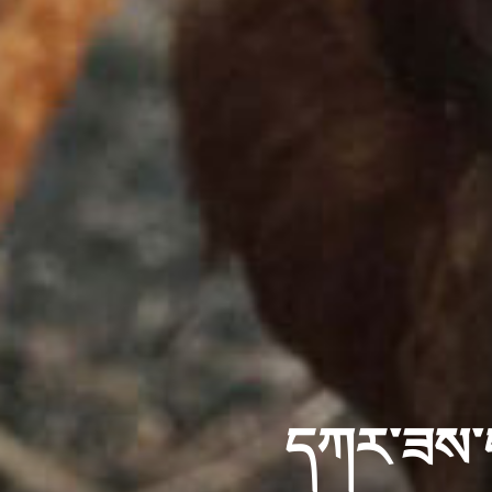
དཀར་ཟས་བ