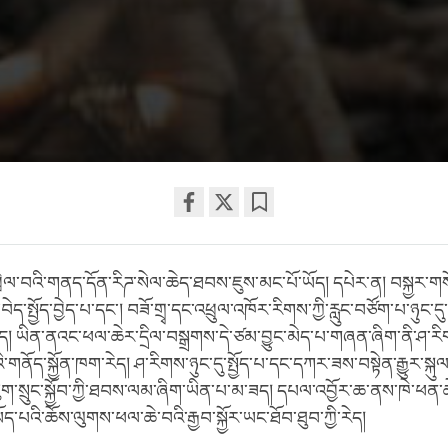
Share
Bookmark
on
ེལ་བའི་གནད་དོན་རིཌ་སེལ་ཆེད་ཐབས་ཇུས་མང་པོ་ཡོད། དཔེར་ན། བསྐྱར་གསོ
facebook
བེད་སྤྱོད་བྱེད་པ་དང་། བཟོ་གྲྭ་དང་འཕྲུལ་འཁོར་རིགས་ཀྱི་རླུང་བཙོག་པ་ཉུང་ད
ེད། ཡིན་ནའང་ཕལ་ཆེར་དྲིལ་བསྒྲགས་དེ་ཙམ་བྱུང་མེད་པ་གཞན་ཞིག་ནི་ཤ་རིགས
་གནོད་སྐྱོན་ཁག་རེད། ཤ་རིགས་ཉུང་དུ་སྤྱོད་པ་དང་དཀར་ཟས་བསྟེན་རྒྱུར་སྐུལ
ུག་སྲུང་སྐྱོབ་ཀྱི་ཐབས་ལམ་ཞིག་ཡིན་པ་མ་ཟད། དཔལ་འབྱོར་ཆ་ནས་ཁེ་ཕན་ཆ
ད་པའི་ཆོས་ལུགས་ཕལ་ཆེ་བའི་རྒྱབ་སྐྱོར་ཡང་ཐོབ་ཐུབ་ཀྱི་རེད།