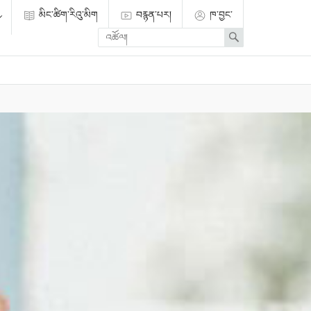
མིང་ཚིག་རིའུ་མིག
བརྙན་པར།
ཁ་བྱང་
Enter
Search
search
term