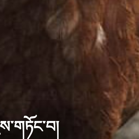
ས་གཏོང་བ།