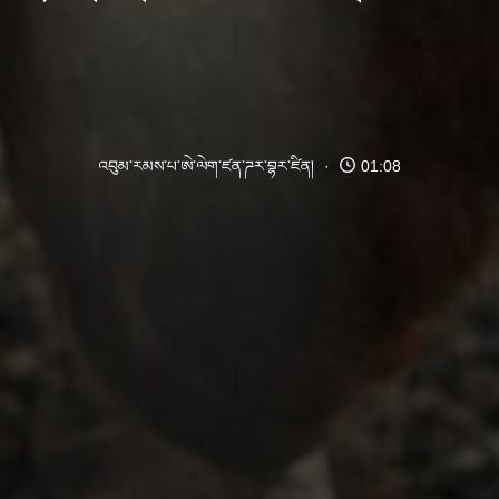
འབུམ་རམས་པ་ཨེ་ལེག་ཛན་ཌར་བྷར་ཛིན།
01:08