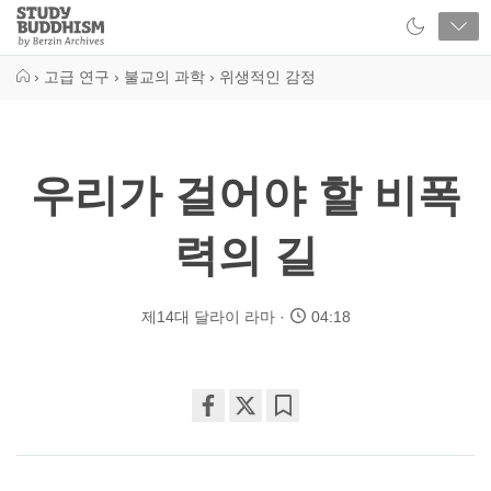
Close
Study
Buddhism
Home
›
고급 연구
›
불교의 과학
›
위생적인 감정
우리가 걸어야 할 비폭
력의 길
제14대 달라이 라마
04:18
Share
Bookmark
on
facebook