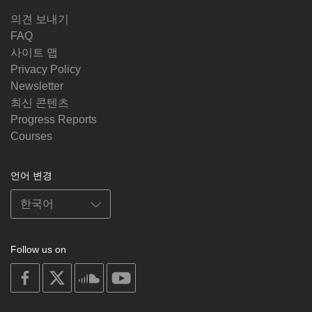
의견 보내기
FAQ
사이트 맵
Privacy Policy
Newsletter
최신 콘텐츠
Progress Reports
Courses
언어 변경
Follow us on
on
on
on
on
facebook
X
soundcloud
youtube