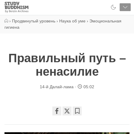
Close
Study
Buddhism
Home
›
Продвинутый уровень
›
Наука об уме
›
Эмоциональная
гигиена
Правильный путь –
ненасилие
14-й Далай-лама
05:02
Share
Bookmark
on
facebook