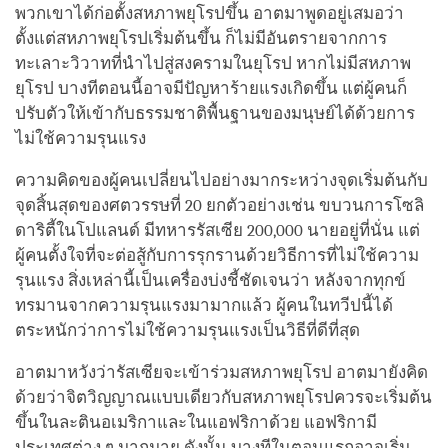
พวกเขาได้ก่อตั้งสหภาพยุโรปขึ้น อาตมาพูดอยู่เสมอว่า
ตั้งแต่สหภาพยุโรปเริ่มต้นขึ้น ก็ไม่มีอันตรายจากการ
ทะเลาะวิวาทที่นำไปสู่สงครามในยุโรป หากไม่มีสหภาพ
ยุโรป บางทีตอนนี้อาจมีปัญหาร้ายแรงเกิดขึ้น แต่ผู้คนก็
ปรับตัวให้เข้ากับธรรมชาติพื้นฐานของมนุษย์ได้ด้วยการ
ไม่ใช้ความรุนแรง
ความคิดของผู้คนเปลี่ยนไปอย่างมากระหว่างจุดเริ่มต้นกับ
จุดสิ้นสุดของศตวรรษที่ 20 ยกตัวอย่างเช่น ขบวนการโซลิ
ดาริตี้ในโปแลนด์ มีทหารรัสเซีย 200,000 นายอยู่ที่นั่น แต่
ผู้คนตั้งใจที่จะต่อสู้กับการรุกรานด้วยวิธีการที่ไม่ใช้ความ
รุนแรง สิ่งเหล่านี้เป็นเครื่องบ่งชี้ชัดเจนว่า หลังจากทุกข์
ทรมานจากความรุนแรงมามากแล้ว ผู้คนในทวีปนี้ได้
ตระหนักว่าการไม่ใช้ความรุนแรงเป็นวิธีที่ดีที่สุด
อาตมาหวังว่ารัสเซียจะเข้าร่วมสหภาพยุโรป อาตมายังคิด
ด้วยว่าจิตวิญญาณแบบเดียวกับสหภาพยุโรปควรจะเริ่มต้น
ขึ้นในละตินอเมริกาและในแอฟริกาด้วย แอฟริกามี
ประเทศต่าง ๆ มากมาย ดังนั้น บางทีในตอนแรกอาจเริ่ม