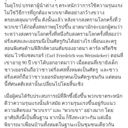
ในยุโรป บรรดาผู้นำต่าง ๆ ตระหนักว่าการใช้ความรุนแรง
ไม่ใช่วิธีการที่ถูกต้อง พวกเขาคิดอย่างกว้างขวาง
ครอบคลุมมากขึ้น ดังนั้นแล้ว หลังจากสงครามโลกครั้งที่ 2
พวกเขาได้ก่อตั้งสหภาพยุโรปขึ้น อาตมามักจะบอกผู้คนว่า
ระหว่างสงครามโลกครั้งที่หนึ่งกับสงครามโลกครั้งที่สองว่า
ฝรั่งเศสและเยอรมนีเป็นศัตรูกันได้อย่างไร เพื่อนและครู
สอนพิเศษด้านฟิสิกส์ควอนตัมของอาตมา คาร์ล ฟรีดริช
ฟอน ไวซ์แซคเกอร์ (Carl Friedrich von Weizsäcker) ตอนที่
เขาอายุ 90 ปี เขาได้บอกอาตมาว่า เมื่อตอนที่เขายังเด็ก
ชาวเยอรมันถือว่าชาวฝรั่งเศสทั้งหมดเป็นศัตรู และชาว
ฝรั่งเศสก็ถือว่าชาวเยอรมันทุกคนเป็นศัตรูเช่นกัน แต่ตอน
นี้ทัศนคติเหล่านั้นเปลี่ยนไปโดยสิ้นเชิง
เมื่อผู้คนได้รับประสบการณ์ที่ลึกซึ้งยิ่งขึ้น พวกเขาตระหนัก
ดีว่าความรุนแรงนั้นล้าสมัย ความรุนแรงขึ้นอยู่กับแนว
ความคิดของ “พวกเรา” และ “พวกเขา” อย่างมาก โดย
อาศัยสิ่งนี้เป็นพื้นฐาน จากนั้น ก็จึงทะเลาะกัน แต่เมื่อ
พิจารณาเพื่อนบ้านทั้งหมดในฐานะเป็นชุมชนเดียวกัน