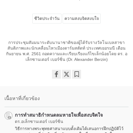
ชีวิตประจำวัน
ความสงบจิตสงบใจ
การประชุมสัมมนาระดับนานาชาติของผู้ได้รับรางวัลโนเบลสาขา
สันติภาพและนักเคลื่อนไหวเมืองดาร์มสตัดท์ ประเทศเยอรมนี เดือน
กันยายน พ.ศ. 2561 ถอดความและเรียบเรียงแก้ไขเล็กน้อยโดย ดร. อ
เล็กซานเดอร์ เบอร์ซิ่น (Dr. Alexander Berzin)
Share
Bookmark
on
facebook
เนื้อหาที่เกี่ยวข้อง
การทำสมาธิกำหนดลมหายใจเพื่อสงบจิตใจ
ดร.อเล็กซานเดอร์ เบอร์ซิ่น
วิธีการทางพระพุทธศาสนาแบบดั้งเดิมได้เสนอการฝึกปฏิบัติไว้