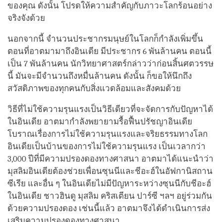
ของคุณ ดังนั้น โปรดให้ความสำคัญกับภาวะโลกร้อนอย่าง
จริงจังด้วย
นอกจากนี้ จำนวนประชากรมนุษย์ในโลกก็กำลังเพิ่มขึ้น
ตอนที่อาตมามาถึงอินเดีย มีประชากร 6 พันล้านคน ตอนนี้
เป็น 7 พันล้านคน นักวิทยาศาสตร์กล่าวว่าก่อนสิ้นศตวรรษ
นี้ มันจะมีจำนวนถึงหมื่นล้านคน ดังนั้น ก็ขอให้นึกถึง
สวัสดิภาพของทุกคนกับสิ่งแวดล้อมและสังคมด้วย
วิธีที่ไม่ใช้ความรุนแรงเป็นวิธีเดียวที่จะจัดการกับปัญหาได้
ในอินเดีย อาตมากำลังพยายามรื้อฟื้นปรัชญาอินเดีย
โบราณเรื่องการไม่ใช้ความรุนแรงและจริยธรรมทางโลก
อินเดียเป็นบ้านของการไม่ใช้ความรุนแรง เป็นเวลากว่า
3,000 ปีที่มีความปรองดองทางศาสนา อาตมาได้แนะนำว่า
มุสลิมอินเดียต้องช่วยเพื่อนซุนนีและชีอะฮ์ในอัฟกานิสถาน
ซีเรีย และอื่น ๆ ในอินเดียไม่มีปัญหาระหว่างซุนนีกับชีอะฮ์
ในอินเดีย ชาวฮินดู มุสลิม คริสเตียน ปาร์ซี ฯลฯ อยู่ร่วมกัน
ด้วยความปรองดอง เช่นนี้แล้ว อาตมาจึงได้ดำเนินการส่ง
เสริมความปรองดองทางศาสนา