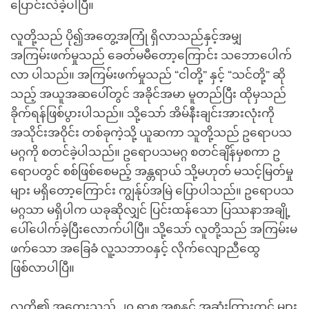
ပြောင်းလဲခဲ့ပါပြီ။
လူတို့သည် ပို၍အတွေ့အကြုံ ရှိလာသည်နှင့်အမျှ
အကြမ်းဖက်မှုသည် ခေတ်မမီတော့ကြောင်း သဘောပေါက်
လာ ပါသည်။ အကြမ်းဖက်မှုသည် “ငါတို့” နှင့် “သင်တို့” ဆို
သည့် အယူအဆပေါ်တွင် အခိုင်အမာ မူတည်ပြီး ထိုမှသည်
ခိုက်ရန်ဖြစ်ပွားပါသည်။ သို့သော် အိမ်နီးချင်းအားလုံးကို
အသိုင်းအဝိုင်း တစ်ခုကဲ့သို့ ယူဆကာ သူတို့သည် ဥရောပသ
မဂ္ဂကို စတင်ခဲ့ပါသည်။ ဥရောပသမဂ္ဂ စတင်ချိန်မှစကာ ဥ
ရောပတွင် စစ်ဖြစ်စေမည့် အန္တရာယ် သို့မဟုတ် မသင့်မြတ်မှု
များ မရှိတော့ကြောင်း ကျွန်ုပ်အမြဲ ပြောပါသည်။ ဥရောပသ
မဂ္ဂသာ မရှိပါက ယခုဆိုလျှင် ပြင်းထန်သော ပြဿနာအချို့
ပေါ်ပေါက်ခဲ့ပြီးလောက်ပါပြီ။ သို့သော် လူတို့သည် အကြမ်းမ
ဖက်သော အခြေခံ လူ့သဘာဝနှင့် လိုက်လျောညီထွေ
ဖြစ်လာပါပြီ။
လူတို့၏ အတွေးသည် ၂၀ ရာစု အစနှင့် အဆုံးကြားတွင် များ