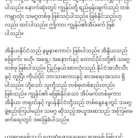
ပါသည်။ နောက်ဆုံးတွင် ကျွန်ုပ်တို့ ရည်မှန်းချက်သည် တစ်
ကမ္ဘာလုံး သမဂ္ဂတစ်ခု ဖြစ်သင့်ပါသည်။ ဖြစ်နိုင်သည်ဟု
လည်း ထင်ပါသည်။ ဤကား ကျွန်ုပ်၏အိပ်မက် ဖြစ်
ပါသည်။
အိန္ဒိယနိုင်ငံသည် နမူနာကောင်း ဖြစ်ပါသည်။ အိန္ဒိယသည်
မြောက်၊ ဗဟို၊ အရှေ့၊ အနောက်နှင့် တောင်ပိုင်းတို့၏ သမဂ္ဂ
တစ်ခု ဖြစ်ပါသည်။ ပြည်နယ်အားလုံးသည် နိုင်ငံအသီးသီး
နှင့် တူပြီး ကိုယ်ပိုင် ဘာသာစကားနှင့် စာအရေးအသား ရှိ
ပါသည်။ သို့သော် သူတို့သည် တစ်စုတစ်စည်းတည်း
ဖြစ်သည်။ ကျွန်ုပ်၏ မဖြစ်နိုင်သော အိပ်မက်တစ်ခုကား
အိန္ဒိယ၊ တရုတ်နှင့် ဂျပန်နိုင်ငံတို့သည် တစ်နေ့နေ့တွင် သမဂ္ဂ
ဖွဲ့စည်းကြပါမည်။ သမဂ္ဂ ဆိုသည့်အယူအဆသည် အကြမ်းမ
ဖက်ရေးတွင် အခြေခံပါသည်။
ယခုရာစုနှစ်သည် တွေ့ဆုံဆွေးနွေးရေး ရာစုနှစ် ဖြစ်သင့်