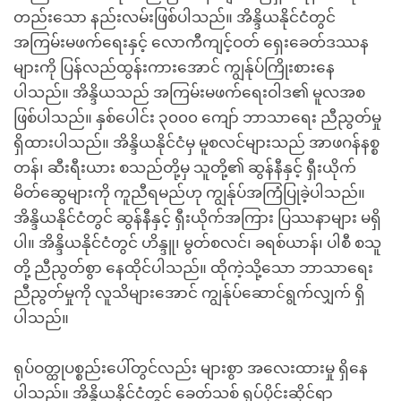
တည်းသော နည်းလမ်းဖြစ်ပါသည်။ အိန္ဒိယနိုင်ငံတွင်
အကြမ်းမဖက်ရေးနှင့် လောကီကျင့်ဝတ် ရှေးခေတ်ဒဿန
များကို ပြန်လည်ထွန်းကားအောင် ကျွန်ုပ်ကြိုးစားနေ
ပါသည်။ အိန္ဒိယသည် အကြမ်းမဖက်ရေးဝါဒ၏ မူလအစ
ဖြစ်ပါသည်။ နှစ်ပေါင်း ၃၀၀၀ ကျော် ဘာသာရေး ညီညွတ်မှု
ရှိထားပါသည်။ အိန္ဒိယနိုင်ငံမှ မူစလင်များသည် အာဖဂန်နစ္စ
တန်၊ ဆီးရီးယား စသည်တို့မှ သူတို့၏ ဆွန်နီနှင့် ရှီးယိုက်
မိတ်ဆွေများကို ကူညီရမည်ဟု ကျွန်ုပ်အကြံပြုခဲ့ပါသည်။
အိန္ဒိယနိုင်ငံတွင် ဆွန်နီနှင့် ရှီးယိုက်အကြား ပြဿနာများ မရှိ
ပါ။ အိန္ဒိယနိုင်ငံတွင် ဟိန္ဒူ၊ မွတ်စလင်၊ ခရစ်ယာန်၊ ပါစီ စသူ
တို့ ညီညွတ်စွာ နေထိုင်ပါသည်။ ထိုကဲ့သို့သော ဘာသာရေး
ညီညွတ်မှုကို လူသိများအောင် ကျွန်ုပ်ဆောင်ရွက်လျှက် ရှိ
ပါသည်။
ရုပ်ဝတ္ထုပစ္စည်းပေါ်တွင်လည်း များစွာ အလေးထားမှု ရှိနေ
ပါသည်။ အိန္ဒိယနိုင်ငံတွင် ခေတ်သစ် ရုပ်ပိုင်းဆိုင်ရာ