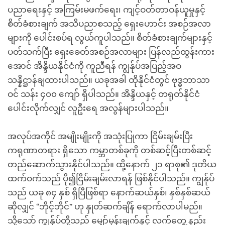
ပညာရေးနှင့် အကြမ်းမဖက်ရေး၊ ကျင့်ဝတ်တာဝန်ယူမှုနှင့်
စိတ်ခံစားချက် အသိပညာစသည့် ရှေးဟောင်း အစဉ်အလာ
များကို ပေါင်းစပ်ရ လွယ်ကူပါသည်။ စိတ်ခံစားချက်များနှင့်
ပတ်သက်ပြီး ရှေးခေတ်အစဉ်အလာများ ပြန်လည်ထွန်းကား
အောင် အိန္ဒိယနိုင်ငံကို ကူညီရန် ကျွန်ုပ်အပြည့်အဝ
သန္နိဋ္ဌာန်ချထားပါသည်။ ယခုအခါ ထိုနိုင်ငံတွင် ဗုဒ္ဓဘာသာ
ဝင် သန်း ၄၀၀ ကျော် ရှိပါသည်။ အိန္ဒိယနှင့် တရုတ်နိုင်ငံ
ပေါင်းလိုက်လျှင် လူဦးရေ အလွန်များပါသည်။
အလုပ်အကိုင် အမျိုးမျိုးကို အသုံးပြုကာ ငြိမ်းချမ်းပြီး
ကရုဏာတရား ရှိသော ကမ္ဘာတစ်ခုကို တစ်ဆင့်ပြီးတစ်ဆင့်
တည်ဆောက်သွားနိုင်ပါသည်။ ထို့နောက် ၂၁ ရာစု၏ ဒုတိယ
ထက်ဝက်သည် ပို၍ငြိမ်းချမ်းလာရန် ဖြစ်နိုင်ပါသည်။ ကျွန်ုပ်
သည် ယခု ၈၄ နှစ် ရှိပြီဖြစ်ရာ နောက်ဆယ်နှစ်၊ နှစ်နှစ်ဆယ်
ဆိုလျှင် “ဘိုင့်ဘိုင်” ဟု နှုတ်ဆက်ချိန် ရောက်လာပါမည်။
သို့သော် ကျွန်ုပ်တို့သည် မျှော်မှန်းချက်နှင့် လက်တွေ့ နည်း