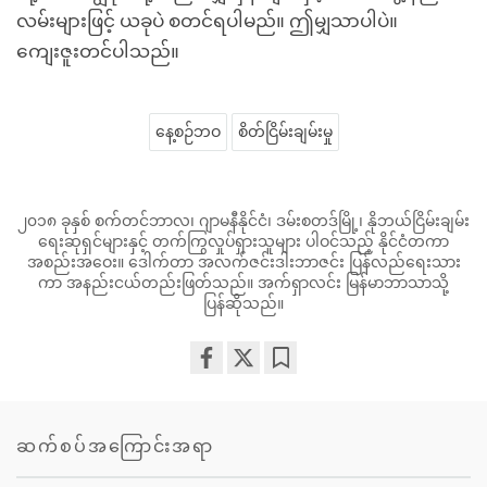
လမ်းများဖြင့် ယခုပဲ စတင်ရပါမည်။ ဤမျှသာပါပဲ။
ကျေးဇူးတင်ပါသည်။
နေ့စဉ်ဘဝ
စိတ်ငြိမ်းချမ်းမှု
၂၀၁၈ ခုနှစ် စက်တင်ဘာလ၊ ဂျာမနီနိုင်ငံ၊ ဒမ်းစတဒ်မြို့၊ နိုဘယ်ငြိမ်းချမ်း
ရေးဆုရှင်များနှင့် တက်ကြွလှုပ်ရှားသူများ ပါဝင်သည့် နိုင်ငံတကာ
အစည်းအဝေး။ ဒေါက်တာ အလက်ဇင်းဒါးဘာဇင်း ပြန်လည်ရေးသား
ကာ အနည်းငယ်တည်းဖြတ်သည်။ အက်ရှာလင်း မြန်မာဘာသာသို့
ပြန်ဆိုသည်။
Share
Bookmark
on
facebook
ဆက်စပ်အကြောင်းအရာ