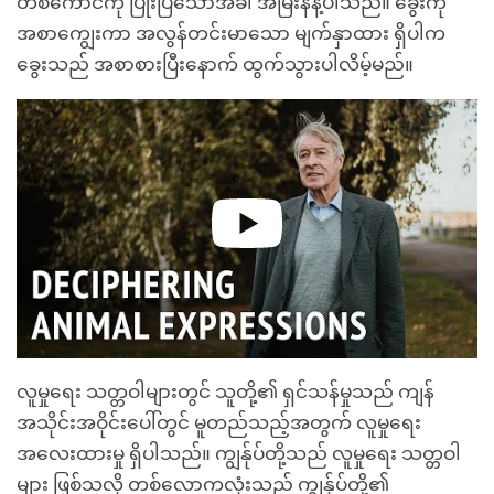
တစ်ကောင်ကို ပြုံးပြသောအခါ အမြီးနန့်ပါသည်။ ခွေးကို
အစာကျွေးကာ အလွန်တင်းမာသော မျက်နှာထား ရှိပါက
ခွေးသည် အစာစားပြီးနောက် ထွက်သွားပါလိမ့်မည်။
လူမှုရေး သတ္တဝါများတွင် သူတို့၏ ရှင်သန်မှုသည် ကျန်
အသိုင်းအဝိုင်းပေါ်တွင် မူတည်သည့်အတွက် လူမှုရေး
အလေးထားမှု ရှိပါသည်။ ကျွန်ုပ်တို့သည် လူမှုရေး သတ္တဝါ
များ ဖြစ်သလို တစ်လောကလုံးသည် ကျွန်ုပ်တို့၏