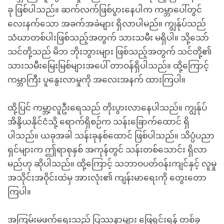
ခု ဖြစ်ပါသည်။ ဆက်လက်ဖြစ်ပွားနေပါက ကမ္ဘာပေါ်တွင်
လေးနက်သော အခက်အခဲများ ရှိလာပါမည်။ ကျွန်ုပ်သည်
သံဃာတစ်ပါးဖြစ်သည့်အတွက် သားသမီး မရှိပါ။ သို့သော်
သင်တို့သည် မိဘ ဘိုးဘွားများ ဖြစ်သည့်အတွက် သင်တို့၏
သားသမီးမြေးမြစ်များအပေါ် တာဝန်ရှိပါသည်။ ထို့ကြောင့်
ကမ္ဘာကြီး ပူနွေးလာမှုကို အလေးအနက် ထားကြပါ။
ထို့ပြင် ကမ္ဘာ့လူဦးရေသည် တိုးပွားလာနေပါသည်။ ကျွန်ုပ်
အိန္ဒိယနိုင်ငံသို့ ရောက်ရှိစဉ်က သန်းခြောက်ထောင် ရှိ
ပါသည်။ ယခုအခါ သန်းခုနစ်ထောင် ဖြစ်ပါသည်။ သိပ္ပံပညာ
ရှင်များက ဤရာစုနှစ် အကုန်တွင် သန်းတစ်သောင်း ရှိလာ
မည်ဟု ဆိုပါသည်။ ထို့ကြောင့် သဘာဝပတ်ဝန်းကျင်နှင့် လူမှု
အသိုင်းအဝိုင်းထဲမှ အားလုံး၏ ကျန်းမာရေးကို တွေးတော
ကြပါ။
အကြမ်းမဖက်ရေးသည် ပြဿနာများ ဖြေရှင်းရန် တစ်ခု