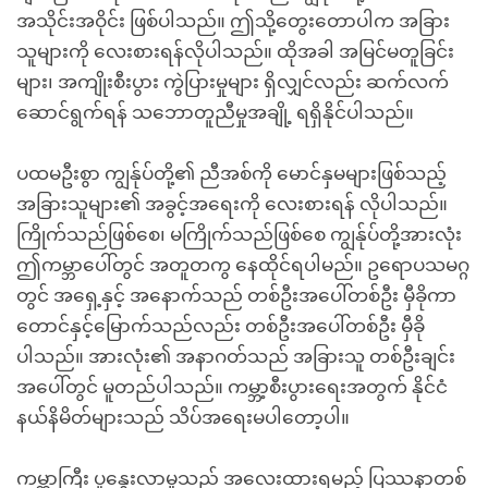
အသိုင်းအဝိုင်း ဖြစ်ပါသည်။ ဤသို့တွေးတောပါက အခြား
သူများကို လေးစားရန်လိုပါသည်။ ထိုအခါ အမြင်မတူခြင်း
များ၊ အကျိုးစီးပွား ကွဲပြားမှုများ ရှိလျှင်လည်း ဆက်လက်
ဆောင်ရွက်ရန် သဘောတူညီမှုအချို့ ရရှိနိုင်ပါသည်။
ပထမဦးစွာ ကျွန်ုပ်တို့၏ ညီအစ်ကို မောင်နှမများဖြစ်သည့်
အခြားသူများ၏ အခွင့်အရေးကို လေးစားရန် လိုပါသည်။
ကြိုက်သည်ဖြစ်စေ၊ မကြိုက်သည်ဖြစ်စေ ကျွန်ုပ်တို့အားလုံး
ဤကမ္ဘာပေါ်တွင် အတူတကွ နေထိုင်ရပါမည်။ ဥရောပသမဂ္ဂ
တွင် အရှေ့နှင့် အနောက်သည် တစ်ဦးအပေါ်တစ်ဦး မှီခိုကာ
တောင်နှင့်မြောက်သည်လည်း တစ်ဦးအပေါ်တစ်ဦး မှီခို
ပါသည်။ အားလုံး၏ အနာဂတ်သည် အခြားသူ တစ်ဦးချင်း
အပေါ်တွင် မူတည်ပါသည်။ ကမ္ဘာ့စီးပွားရေးအတွက် နိုင်ငံ
နယ်နိမိတ်များသည် သိပ်အရေးမပါတော့ပါ။
ကမ္ဘာကြီး ပူနွေးလာမှုသည် အလေးထားရမည့် ပြဿနာတစ်