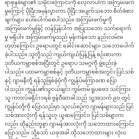
ရာစုနှစ်များ၏ သမိုင်းကြောင်းကို လေ့လာပါက အကြမ်းဖက်
မှုကြောင့် ပိုပြီးအမုန်းပွားကာ ပိုပြီး အပျက်သဘော စိတ်ခံစား
ချက်များ ပေါ်ပေါက်စေပါသည်။ အကြမ်းဖက်မှုကို
အကြမ်းဖက်မှုဖြင့် တန်ပြန်ပါက အပြုသဘော သက်ရောက်
မှု မရှိပါ။ အကြမ်းဖက်မှုသည် မှန်ကန်သော နည်းလမ်းမ
ဟုတ်ကြောင်း ဥရောပတွင် ခေါင်းဆောင်များ သဘောပေါက်
ခဲ့ပါသည်။ သူတို့သည် ကျယ်ကျယ်ပြန့်ပြန့် စဉ်းစားကာ
ဒုတိယကမ္ဘာစစ်အပြီးတွင် ဥရောပ သမဂ္ဂကို ဖွဲ့စည်းခဲ့
ပါသည်။ ပထမကမ္ဘာစစ်နှင့် ဒုတိယကမ္ဘာစစ်အတွင်း ပြင်သစ်
နှင့် ဂျာမနီတို့ ရန်သူဖြစ်ခဲ့ပုံကို ကျွန်ုပ်မကြာခဏ ပြော
ပါသည်။ ကျွန်ုပ်၏သူငယ်ချင်း ကွမ်တမ် ရူပဗေဒ သင်ကြား
သူ ကားလ်ခရိုင်းဒရစ် ဗွန်ဝီဆာခါသည် သူ့အသက် ၉၀ တွင်
ကျွန်ုပ်တို့ကို ပြောသည်မှာ သူငယ်စဉ်က ဂျာမန်များသည် ပြင်
သစ်အားလုံးကို ရန်သူဟု ယူဆကြောင်း၊ ပြင်သစ်များက
လည်း ထိုနည်းတူစွာ ဂျာမန်အားလုံးကို သဘောထားကြောင်း
ပြောသည်။ သို့သော် ယခုအခါ ထိုသဘောထားများ လုံးဝ