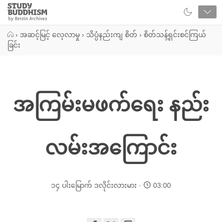
Close
Study
Buddhism
Home
›
အဆင့်မြင့် လေ့လာမှု
›
သိပ္ပံနည်းကျ စိတ်
›
စိတ်သန့်ရှင်းစင်ကြယ်
ခြင်း
အကြမ်းမဖက်ရေး နည်း
လမ်းအကြောင်း
၁၄ ပါးမြောက် ဒလိုင်းလားမား
03:00