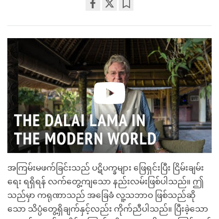
Share
Bookmark
on
facebook
အကြမ်းမဖက်ခြင်းသည် ပဋိပက္ခများ ဖြေရှင်းပြီး ငြိမ်းချမ်း
ရေး ရရှိရန် လက်တွေ့ကျသော နည်းလမ်းဖြစ်ပါသည်။ ဤ
သည်မှာ ကရုဏာသည် အခြေခံ လူ့သဘာဝ ဖြစ်သည်ဆို
သော သိပ္ပံတွေ့ရှိချက်နှင့်လည်း ကိုက်ညီပါသည်။ ပြီးခဲ့သော