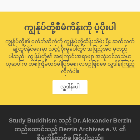
ကျွန်ုပ်တို့စီမံကိန်းကို ပံ့ပိုးပါ
ကျွန်ုပ်တို့၏ ဝက်ဘ်ဆိုက်ကို ကျွန်ုပ်တို့ထိန်းသိမ်းပြီး ဆက်လက်
ချဲ့ထွင်နိုင်ရေးမှာ သင့်ပံ့ပိုးမှုပေါ်တွင် အပြည့်အဝ မူတည်
ပါသည်။ ကျွန်ုပ်တို့၏ အကြောင်းအရာမျာ အသုံးဝင်သည်ဟု
ယူဆပါက တစ်ကြိမ်တစ်ခါဖြစ်စေ၊ လစဉ်ဖြစ်စေ လှူဒါန်းကြည့်
လိုက်ပါ။
လှူဒါန်းပါ
Study Buddhism သည် Dr. Alexander Berzin
တည်ထောင်သည့် Berzin Archives e. V. ၏
စီမံကိန်းတစ်ခု ဖြစ်ပါသည်။