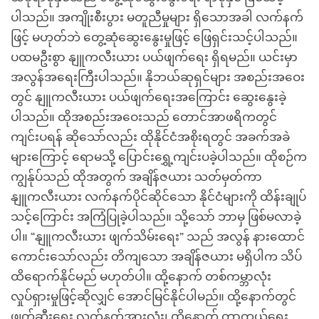
ပါသည်။ အကျိုးစီးပွား မတူညီမှုများ ရှိသောအခါ လက်နက်
ဖြင့် မဟုတ်ဘဲ တွေ့ဆုံဆွေးနွေးမှုဖြင့် ဖြေရှင်းသင့်ပါသည်။
ပထမဦးစွာ နျူကလီးယား ပယ်ဖျက်ရေး ရှိရမည်။ ယင်းမှာ
အလွန်အရေးကြီးပါသည်။ နိုဘယ်ဆုရှင်များ အစည်းအဝေး
တွင် နျူကလီးယား ပယ်ဖျက်ရေးအကြောင်း ဆွေးနွေးခဲ့
ပါသည်။ ထိုအစည်းအဝေးသည် တောင်အာဖရိကတွင်
ကျင်းပရန် ဆိုသော်လည်း ထိုနိုင်ငံအစိုးရတွင် အခက်အခဲ
များကြောင့် ရောမသို့ ပြောင်းရွှေ့ကျင်းပခဲ့ပါသည်။ ထိုစဉ်က
ကျွန်ုပ်သည် ထိုအတွက် အချိန်ဇယား သတ်မှတ်ကာ
နျူကလီးယား လက်နက်ပိုင်ဆိုင်သော နိုင်ငံများကို ထိန်းချုပ်
သင့်ကြောင်း အကြံပြုခဲ့ပါသည်။ သို့သော် ဘာမှ ဖြစ်မလာခဲ့
ပါ။ “နျူကလီးယား ဖျက်သိမ်းရေး” သည် အလွန် နားထောင်
ကောင်းသော်လည်း တိကျသော အချိန်ဇယား မရှိပါက သိပ်
ထိရောက်နိုင်မည် မဟုတ်ပါ။ ထို့နောက် တစ်ကမ္ဘာလုံး
လှုပ်ရှားမှုဖြင့်ဆိုလျှင် အောင်မြင်နိုင်ပါမည်။ ထို့နောက်တွင်
ဖျက်ဆီးရေး လက်နက်အားလုံး၊ ထို့နောက် ကာကွယ်ရေး