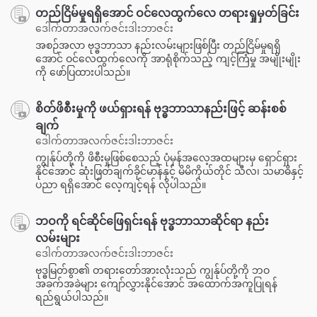
တည်ငြိမ်မှုရရှိအောင် ဝင်လေထွက်လေ တရားရှုမှတ်ခြင်း
ဒေါက်တာအလက်ဇင်းဒါးဘာဇင်း
အစဉ်အလာ ဗုဒ္ဓဘာသာ နည်းလမ်းများဖြစ်ပြီး တည်ငြိမ်မှုရရှိ
အောင် ဝင်လေထွက်လေကို အာရုံစိုက်သည့် ကျင့်ကြံမှု အမျိုးမျိုး
ကို ဖော်ပြထားပါသည်။
စိတ်ဖိစီးမှုကို ဖယ်ရှားရန် ဗုဒ္ဓဘာသာနည်းဖြင့် ဆန်းစစ်
ချက်
ဒေါက်တာအလက်ဇင်းဒါးဘာဇင်း
ကျွန်ုပ်တို့ကို ဖိစီးမှုဖြစ်စေသည့် ပုံမှန်အလေ့အထများမှ ရှောင်ရှား
နိုင်အောင် ဆုံးဖြတ်ချက်ခိုင်မာန်နှင့် မိမိကိုယ်တိုင် သီလ၊ သမာဓိနှင့်
ပညာ ရရှိအောင် လေ့ကျင့်ရန် လိုပါသည်။
ဘဝကို ရင်ဆိုင်ဖြေရှင်းရန် ဗုဒ္ဓဘာသာဆိုင်ရာ နည်း
လမ်းများ
ဒေါက်တာအလက်ဇင်းဒါးဘာဇင်း
ဗုဒ္ဓမြတ်စွာ၏ တရားတော်အားလုံးသည် ကျွန်ုပ်တို့ကို ဘဝ
အခက်အခဲများ ကျော်လွှားနိုင်အောင် အထောက်အကူပြုရန်
ရည်ရွယ်ပါသည်။