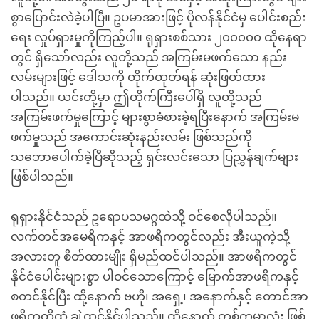
စွာပြောင်းလဲခဲ့ပါပြီ။ ဥပမာအားဖြင့် ပိုလန်နိုင်ငံမှ ပေါင်းစည်း
ရေး လှုပ်ရှားမှုကိုကြည့်ပါ။ ရုရှားစစ်သား ၂၀၀၀၀၀ ထိုနေရာ
တွင် ရှိသော်လည်း လူတို့သည် အကြမ်းမဖက်သော နည်း
လမ်းများဖြင့် ဒေါသကို တိုက်ထုတ်ရန် ဆုံးဖြတ်ထား
ပါသည်။ ယင်းတို့မှာ ဤတိုက်ကြီးပေါ်ရှိ လူတို့သည်
အကြမ်းဖက်မှုကြောင့် များစွာခံစားခဲ့ရပြီးနောက် အကြမ်းမ
ဖက်မှုသည် အကောင်းဆုံးနည်းလမ်း ဖြစ်သည်ကို
သဘောပေါက်ခဲ့ပြီဆိုသည့် ရှင်းလင်းသော ပြညွှန်ချက်များ
ဖြစ်ပါသည်။
ရုရှားနိုင်ငံသည် ဥရောပသမဂ္ဂထဲသို့ ဝင်စေလိုပါသည်။
လက်တင်အမေရိကနှင့် အာဖရိကတွင်လည်း အီးယူကဲ့သို့
အလားတူ စိတ်ထားမျိုး ရှိမည်ထင်ပါသည်။ အာဖရိကတွင်
နိုင်ငံပေါင်းများစွာ ပါဝင်သောကြောင့် မြောက်အာဖရိကနှင့်
စတင်နိုင်ပြီး ထို့နောက် ဗဟို၊ အရှေ့၊ အနောက်နှင့် တောင်အာ
ဖရိကတို့ထံ ချဲ့ထွင်နိုင်ပါသည်။ ထို့နောက် တစ်ကမ္ဘာလုံး ဖြစ်