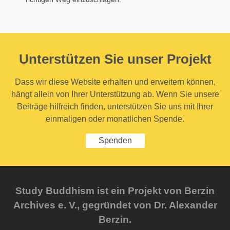
Unterstützen Sie unser Projekt
Dass wir diese Website erhalten und erweitern können,
hängt allein von Ihrer Unterstützung ab. Wenn Sie unsere
Beiträge hilfreich finden, unterstützen Sie uns mit Ihrer
einmaligen oder monatlichen Spende.
Spenden
Study Buddhism ist ein Projekt von Berzin
Archives e. V., gegründet von Dr. Alexander
Berzin.