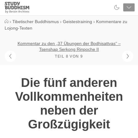
Close
Study
Buddhism
Home
›
Tibetischer Buddhismus
›
Geistestraining
›
Kommentare zu
Lojong-Texten
Kommentar zu den „37 Übungen der Bodhisattvas“ –
Tsenshap Serkong Rinpoche II
TEIL 8 VON 9
Die fünf anderen
Vollkommenheiten
neben der
Großzügigkeit