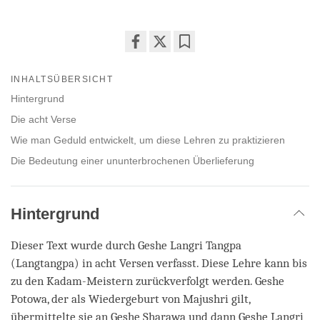
Share
Bookmark
on
INHALTSÜBERSICHT
facebook
Hintergrund
Die acht Verse
Wie man Geduld entwickelt, um diese Lehren zu praktizieren
Die Bedeutung einer ununterbrochenen Überlieferung
Hintergrund
Dieser Text wurde durch Geshe Langri Tangpa
(Langtangpa) in acht Versen verfasst. Diese Lehre kann bis
zu den Kadam-Meistern zurückverfolgt werden. Geshe
Potowa, der als Wiedergeburt von Majushri gilt,
übermittelte sie an Geshe Sharawa und dann Geshe Langri