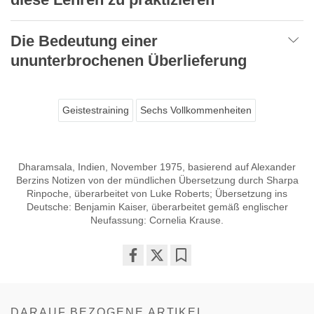
Die Bedeutung einer
ununterbrochenen Überlieferung
Geistestraining
Sechs Vollkommenheiten
Dharamsala, Indien, November 1975, basierend auf Alexander
Berzins Notizen von der mündlichen Übersetzung durch Sharpa
Rinpoche, überarbeitet von Luke Roberts; Übersetzung ins
Deutsche: Benjamin Kaiser, überarbeitet gemäß englischer
Neufassung: Cornelia Krause.
Share
Bookmark
on
facebook
DARAUF BEZOGENE ARTIKEL