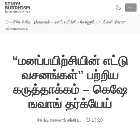
Close
Study
Buddhism
Home
›
திபெத்திய புத்தமதம்
›
மனப் பயிற்சி
›
லோஜாங் பாடங்கள் மீதான
வர்ணனைகள்
“மனப்பயிற்சியின் எட்டு
வசனங்கள்” பற்றிய
கருத்தாக்கம் – கெஷே
ஙவாங் தர்க்யேய்
கேஷே நாகவாங் தர்கியே
13:20