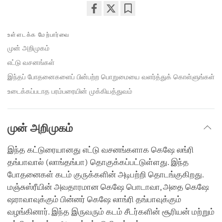
Share
Bookmark
on
உள்ளடக்க மேற்பார்வை
facebook
முன் அறிமுகம்
எட்டு வசனங்கள்
இந்தப் போதனைகளைப் பின்பற்ற பொறுமையை வளர்த்துக் கொள்ளுங்கள்
உடைக்கப்படாத பரம்பரையின் முக்கியத்துவம்
முன் அறிமுகம்
இந்த கட்டுரையானது எட்டு வசனங்களாக கெஷே லங்ரி
தங்பாவால் (லாங்தங்பா) தொகுக்கப்பட்டுள்ளது. இந்த
போதனைகள் கடம் குருக்களின் அடிபற்றி தொடங்குகிறது.
மஞ்சுஸ்ரீயின் அவதாரமான கெஷே பொடாவா, அதை கெஷே
ஷராவாவுக்கும் பின்னர் கெஷே லாங்ரி தங்பாவுக்கும்
வழங்கினார். இந்த இருவரும் கடம் சீடர்களின் சூரியன் மற்றும்