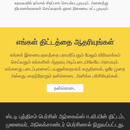
உதவுவதில் நம்மால் சிறப்பாக செயல்படமுடியும், அனைத்து
தியானங்களைச் செய்வதால் ஞான நிலையை எட்டமுடியும்.
எங்கள் திட்டத்தை ஆதரியுங்கள்
எங்கள் இணையதளத்தை பராமரிப்பதும் மேலும் விரிவாக்கம்
செய்வதும் உங்களின் ஆதரவு அடிப்படையிலேயே அமையும்.
எங்களது படைப்புகளைப் பயனுள்ளதாகக் கருதினால், ஒரே முறை
அல்லது மாதந்தோறும் நன்கொடை அளிக்க பரிசீலியுங்கள்.
நன்கொடை
ஸ்டடி புத்திசம் பெர்சின் ஆர்கைவ்ஸ் ஈ.வி.யின் திட்டம்,
முனைவர். அலெக்சாண்டர் பெர்சினால் நிறுவப்பட்டது.