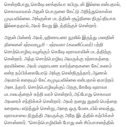
சென்றபோது, கெஷே லாங்தங்பா உயிருடன் இல்லை என்பதால்,
செகாவாவால் அதன் பொருளை கேட்டு அறிந்துகொள்ள
முடியவில்லை. அங்குள்ள மடத்தின் சூழ்நிலை திருப்தியாக
இல்லாததால், அவர் வேறு இடத்திற்குச் சென்றார்.
அதன் பின்னர் அவர், ஹினாயனா நூலில் இருந்து
மனதின்
நிலைகள் ஷ்ரவகபூமி – ஷ்ரவகா (கவனிப்பவர்)
பற்றி
சொற்பொழிவு வழங்கும் கெஷே ஷராவாவின் மடத்திற்கு
சென்றார். அந்த சொற்பொழிவு அவருக்கு உற்சாகத்தை
தரவில்லை. அவர் மஹாயனா வார்த்தைகளை கேட்கலாம்
என்ற நம்பிக்கையோடு அங்கு சென்றிருந்தார், ஆனால்
அவரால் எதையும் கேட்கமுடியவில்லை என்பதால் ஏமாற்றம்
அடைந்தார். சொற்பொழிவுக்குப் பிறகு, கேஷே ஷராவா
மடாலயத்தைச் சுற்றி வரச் சென்றார், அப்போது செகாவா
அவரைச் சந்திக்கச் சென்றார். அவர் தனது துறவி மெத்தை
உறையை எடுத்துச் சென்று, அதை ஒரு மேடையில் வைத்து,
ஷராவாவை நிறுத்தி அவருக்கு அதே இடத்தில் கற்பிக்கச்
சொன்னார். “சொற்பொழிவின் போது என் சிம்மாசனத்தில்