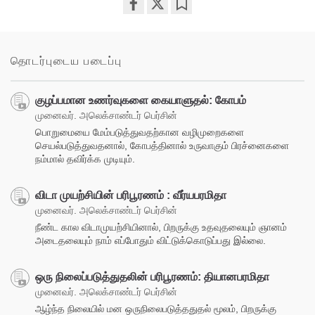
Share
Bookmark
on
facebook
தொடர்புடைய படைப்பு
குழப்பமான உணர்வுகளை கையாளுதல்: கோபம்
முனைவர். அலெக்சாண்டர் பெர்சின்
பொறுமையை மேம்படுத்துவதற்கான வழிமுறைகளை
செயல்படுத்துவதனால், கோபத்தினால் உருவாகும் பிரச்னைகளை
நம்மால் தவிர்க்க முடியும்.
விடா முயற்சியின் பரிபூரணம் : வீர்யபரமிதா
முனைவர். அலெக்சாண்டர் பெர்சின்
நீண்ட கால விடாமுயற்சியினால், பிறருக்கு உதவுதலையும் ஞானம்
அடைதலையும் நாம் எப்போதும் விட்டுக்கொடுப்பது இல்லை.
ஒரு நிலைப்படுத்துதலின் பரிபூரணம்: தியானபரமிதா
முனைவர். அலெக்சாண்டர் பெர்சின்
ஆழ்ந்த நிலையில் மன ஒருநிலைபடுத்ததுதல் மூலம், பிறருக்கு