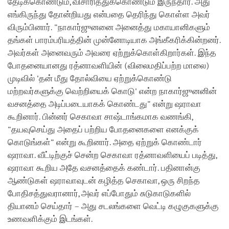
தேடிக்கொண்டும், விசாரித்துக்கொண்டும் இருந்தார். அது
எங்கிருந்து தோன்றியது என்பதை தெரிந்து கொள்ள அவர்
விரும்பினார். "நாகார்ஜுனனை அனைத்து மகாயானிகளும்
தங்கள் பாரம்பரியத்தின் முன்னோடியாக அங்கீகரிக்கின்றனர்.
அவர்கள் அனைவரும் அவரை ஏற்றுக்கொள்கிறார்கள். இந்த
போதனையானது ரத்னாவளியின் (விலைமதிப்பற்ற மாலை)
முடிவில் 'தன் மீது தோல்வியை ஏற்றுக்கொண்டு
மற்றவர்களுக்கு வெற்றியைக் கொடு' என்ற நாகார்ஜுனனின்
வசனத்தை அடிப்படையாகக் கொண்டது" என்று ஷராவா
கூறினார். பின்னர் செகாவா சாஷ்டாங்கமாக வணங்கி,
"தயவுசெய்து அதைப் பற்றிய போதனைகளை எனக்குக்
கொடுங்கள்" என்று கூறினார். அதை ஏற்றுக் கொண்டார்
ஷராவா. வீட்டிற்குச் சென்ற செகாவா ரத்னாவளியைப் படித்து,
ஷராவா கூறிய அதே வசனத்தைக் கண்டார். பதினான்கு
ஆண்டுகள் ஷராவாவுடன் கழித்த செகாவா, ஒரு சிறந்த
போதிசத்துவரானார், அவர் எப்போதும் சுடுகாடுகளில்
தியானம் செய்தார் – அது சடலங்களை வெட்டி கழுகுகளுக்கு
உணவளிக்கும் இடங்கள்.