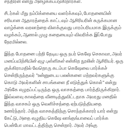
சந்திரன் என்று அழைக்கப்படுகிறார்கள்.
சீடர்கள் மீது நம்பிக்கையை வளர்க்கவும், போதனையின்
சரியான ஆதாரத்தைக் காட்டவும் ஆசிரியரின் சுருக்கமான
வாழ்க்கை வரலாற்றை விளக்குவது பாரம்பரியமாக இருக்கும்
வழக்கம், ஆனால் முழு கதையையும் விவரிக்க இப்போது
நேரமில்லை.
இந்த போதனை பற்றி தேடிய ஒரு நபர் கெஷே செகாவா, அவர்
மனப்பயிற்சியின் ஏழு புள்ளிகள்
என்கிற நூலின் ஆசிரியர். ஒரு
குக்கிராமதில் வேறொரு கடம்பா கெஷேவை பார்க்கச்
சென்றிருந்தவர் “உன்னுடைய பலன்களை மற்றவர்களுக்கு
கொடு அவர்களின் சாபங்களை நீ எடுத்துக் கொள்” என்று
அங்கே எழுதப்பட்டிருந்த ஒரு வாசகத்தை பார்த்திருக்கிறார்.
இவ்வளவு காலத்தை வீணடித்துவிட்டதாக அவரது மனதில்
இந்த வாசகம் ஒரு வெளிச்சத்தை ஏற்படுத்தியதை
உணர்ந்தார். அந்த வாசகத்திற்கு சொந்தக்காரர் யார் என்று
கேட்டு, அதை எழுதிய கெஷே லாங்தங்பாவைப் பார்க்க
பென்போ மாவட்டத்திற்கு சென்றார். அவர் அங்கு