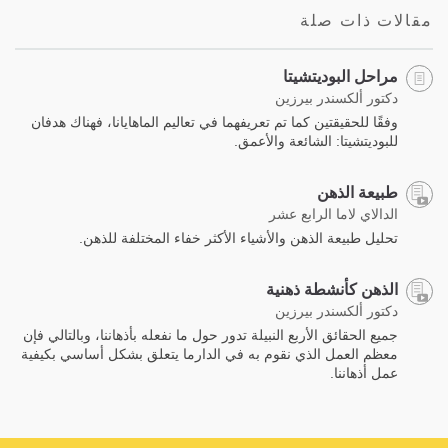
مقالات ذات صلة
مراحل البوديتشيتا
دكتور ألكسندر بيرزين
وفقًا للحقيقتين كما تم تعريفهما في تعاليم الماهايانا، فهناك هدفان
للبوديتشيتا: الشائعة والأعمق.
طبيعة الذهن
الدالاي لاما الرابع عشر
تحليل طبيعة الذهن والأشياء الأكثر خفاء المختلفة للذهن.
الذهن كأنشطة ذهنية
دكتور ألكسندر بيرزين
جميع الحقائق الأربع النبيلة تدور حول ما نفعله بأذهاننا، وبالتالي فإن
معظم العمل الذي نقوم به في الدارما يتعلق بشكل أساسي بكيفية
عمل أذهاننا.