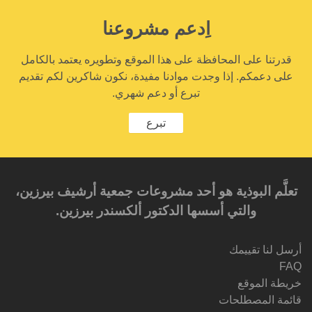
اِدعم مشروعنا
قدرتنا على المحافظة على هذا الموقع وتطويره يعتمد بالكامل
على دعمكم. إذا وجدت موادنا مفيدة، نكون شاكرين لكم تقديم
تبرع أو دعم شهري.
تبرع
تعلَّم البوذية هو أحد مشروعات جمعية أرشيف بيرزين،
والتي أسسها الدكتور ألكسندر بيرزين.‎‎
أرسل لنا تقييمك
FAQ
خريطة الموقع
قائمة المصطلحات