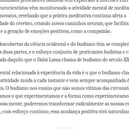
renomados professores budistas têm explorado a interface entr
eurocientistas vêm monitorando a atividade mental de medit
 novatos, revelando que a prática meditativa contínua afeta a
dade do cérebro, criando novos caminhos neurais, que facilit
e a geração de emoções positivas, como a compaixão.
 descobertas da ciência ocidental e do budismo têm se compl
 duas partes, e o esforço conjunto de praticantes budistas e ci
ada daquilo que o Dalai Lama chama de budismo do século XX
ental relacionada à experiência da vida é o que o budismo ch
 atividade muda a cada instante e vem sempre acompanhada d
is. O budismo nos ensina que não somos vítimas das circunst
iamos o que experimentamos e a forma como experimentamos
ssa mente, poderemos transformar radicalmente as nossas e
, com esforço contínuo, essa mudança positiva virá naturalm