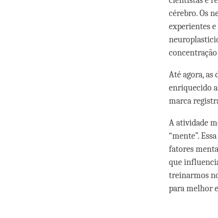
cientistas e 
cérebro. Os n
experientes e
neuroplastici
concentração 
Até agora, as
enriquecido as
marca registr
A atividade m
“mente”. Essa
fatores menta
que influenc
treinarmos no
para melhor e