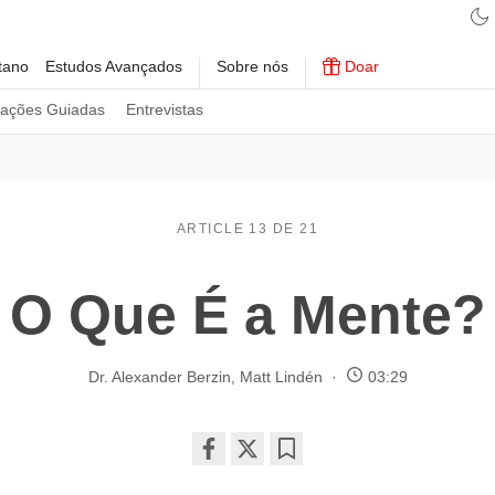
tano
Estudos Avançados
Sobre nós
Doar
tações Guiadas
Entrevistas
ARTICLE 13 DE 21
O Que É a Mente?
Dr. Alexander Berzin
,
Matt Lindén
03:29
Share
Bookmark