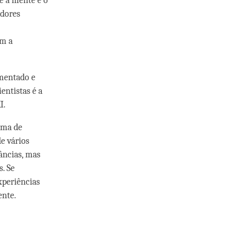
e a mente e o
adores
am a
ementado e
entistas é a
I.
ama de
e vários
âncias, mas
. Se
xperiências
ente.