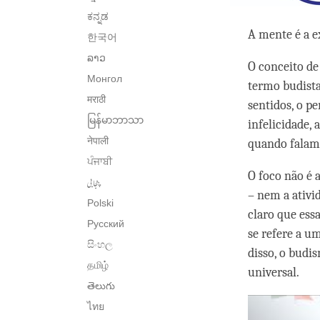
ಕನ್ನಡ
A mente é a e
한국어
ລາວ
O conceito de 
Монгол
termo budist
मराठी
sentidos, o p
မြန်မာဘာသာ
infelicidade, 
नेपाली
quando falamo
ਪੰਜਾਬੀ
O foco não é 
پنجابی
– nem a ativi
Polski
claro que ess
Русский
se refere a u
සිංහල
disso, o budi
தமிழ்
universal.
తెలుగు
ไทย