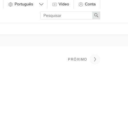
Vídeo
Conta
Enter
Search
search
term
PRÓXIMO