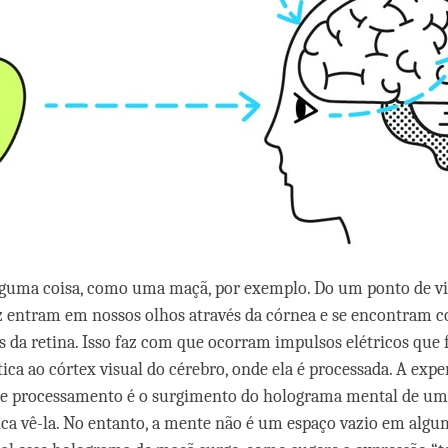
guma coisa, como uma maçã, por exemplo. Do um ponto de vist
uz entram em nossos olhos através da córnea e se encontram c
s da retina. Isso faz com que ocorram impulsos elétricos que
ica ao córtex visual do cérebro, onde ela é processada. A expe
se processamento é o surgimento do holograma mental de uma
fica vê-la. No entanto, a mente não é um espaço vazio em algu