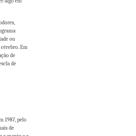
er algo em
odores,
lograma
dade ou
o cérebro. Em
ação de
scla de
m 1987, pelo
nais de