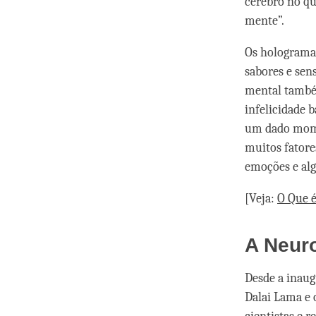
cérebro no qu
mente”.
Os hologramas
sabores e sen
mental também
infelicidade 
um dado mome
muitos fator
emoções e alg
[Veja:
O Que é
A Neur
Desde a inau
Dalai Lama e 