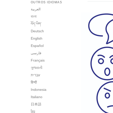
OUTROS IDIOMAS
العربية
বাংলা
བོད་ཡིག་
Deutsch
English
Español
فارسی
Français
ગુજરાતી
हिन्दी
Indonesia
Italiano
日本語
ខ្មែរ