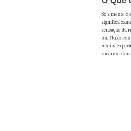
O Que é
Se a mente e 
significa exa
sensação da r
um fluxo cont
minha
experiê
raiva em uma