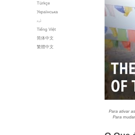
Türkçe
Українська
اُردو
Tiếng Việt
简体中文
繁體中文
Para ativar as
Para mudar 