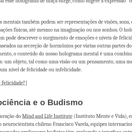
al esse holograma de maçã surge, como sugere a expressão “t
 mentais também podem ser representações de visões, sons, 
sações físicas, até mesmo na imaginação ou nos sonhos. O ho
 pode descrever o surgimento de emoções e níveis de felici
baseados na secreção de hormônios por várias outras partes d
nto, o conteúdo do nosso holograma mental é uma combin
es: um objeto, tal como uma visão ou um pensamento, uma me
um nível de felicidade ou infelicidade.
 Felicidade?
]
ociência e o Budismo
guração do
Mind and Life Institute
(Instituto Mente e Vida), e
o neurocientista chileno Francisco Varela, equipes internacio