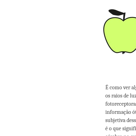
É como ver al
os raios de l
fotoreceptora
informação ót
subjetiva des
é o que signi