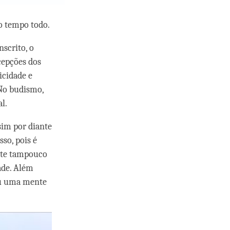
 o tempo todo.
nscrito, o
rcepções dos
icidade e
 No budismo,
l.
sim por diante
so, pois é
ente tampouco
ade. Além
ou uma mente