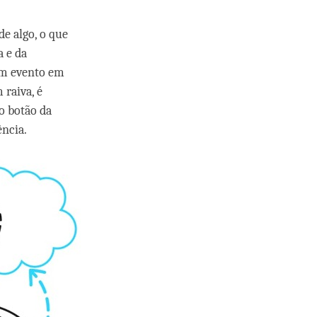
de algo, o que
a e da
um evento em
raiva, é
o botão da
ncia.