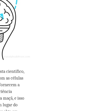
a científico,
om as células
 fornecem a
riência
 maçã, e isso
m lugar do