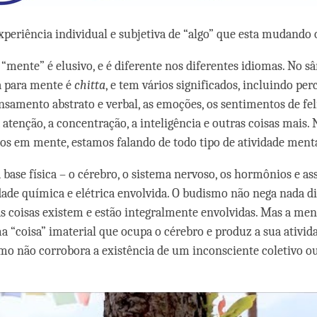
xperiência individual e subjetiva de “algo” que esta mudando
“mente” é elusivo, e é diferente nos diferentes idiomas. No sâ
a para mente é
chitta
, e tem vários significados, incluindo pe
ensamento abstrato e verbal, as emoções, os sentimentos de fel
a atenção, a concentração, a inteligência e outras coisas mais.
s em mente, estamos falando de todo tipo de atividade menta
a base física – o cérebro, o sistema nervoso, os hormônios e as
dade química e elétrica envolvida. O budismo não nega nada dis
as coisas existem e estão integralmente envolvidas. Mas a m
ma “coisa” imaterial que ocupa o cérebro e produz a sua ativid
smo não corrobora a existência de um inconsciente coletivo 