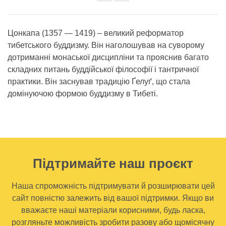
Share
on
facebook
Цонкапа (1357 — 1419) – великий реформатор
тибетського буддизму. Він наголошував на суворому
дотриманні монаської дисципліни та прояснив багато
складних питань буддійської філософії і тантричної
практики. Він заснував традицію Ґелуґ, що стала
домінуючою формою буддизму в Тибеті.
Підтримайте наш проєкт
Наша спроможність підтримувати й розширювати цей
сайт повністю залежить від вашої підтримки. Якщо ви
вважаєте наші матеріали корисними, будь ласка,
розгляньте можливість зробити разову або щомісячну