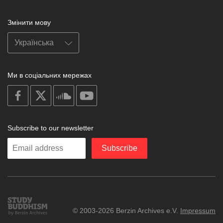
Змінити мову
Ми в соціальних мережах
on
on
on
on
facebook
X
soundcloud
youtube
Subscribe to our newsletter
Enter
Subscribe
your
email
Study
© 2003-2026 Berzin Archives e.V.
Impressum
Buddhism