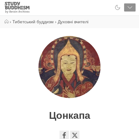
Close
Study
Buddhism
Home
›
Тибетський буддизм
›
Духовні вчителі
Цонкапа