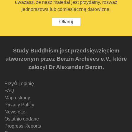
uważasz, że nasz materiał jest przydatny, rozważ
jednorazową lub comiesięczną darowiznę.
Ofiaruj
Study Buddhism jest przedsięwzięciem
utworzonym przez Berzin Archives e.V., które
założył Dr Alexander Berzin.
Przyślij opinię
FAQ
Mapa strony
Privacy Policy
Newsletter
Ostatnio dodane
Progress Reports