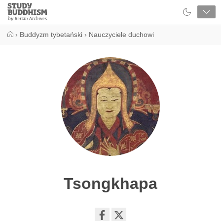
Close
Study
Buddhism
Home
›
Buddyzm tybetański
›
Nauczyciele duchowi
Tsongkhapa