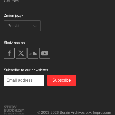
Courses
Zmień język
Śledź nas na
on
on
on
on
facebook
X
soundcloud
youtube
Subscribe to our newsletter
Enter
Subscribe
your
email
Study
© 2003-2026 Berzin Archives e.V.
Impressum
Buddhism