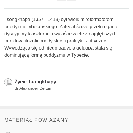
Share
on
facebook
Tsongkhapa (1357 - 1419) był wielkim reformatorem
buddyzmu tybetańskiego. Zalecał ścisłe przetrzeganie
dyscypliny klasztornej i wyjaśnił wiele z najgłębszych
punktów filozofii buddyjskiej i praktyki tantrycznej.
Wywodząca się od niego tradycja gelugpa stała się
dominującą formą buddyzmu w Tybecie.
Życie Tsongkhapy
dr Alexander Berzin
MATERIAŁ POWIĄZANY