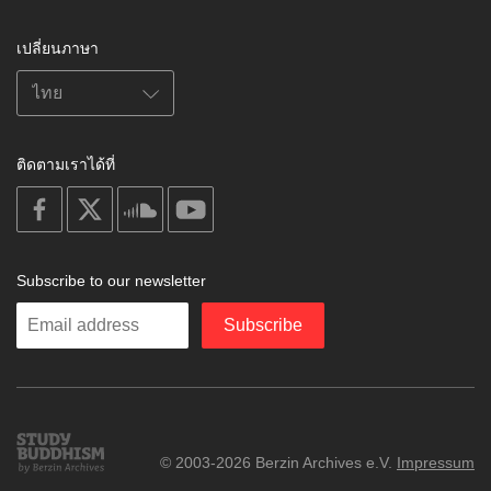
เปลี่ยนภาษา
ติดตามเราได้ที่
on
on
on
on
facebook
X
soundcloud
youtube
Subscribe to our newsletter
Enter
Subscribe
your
email
Study
© 2003-2026 Berzin Archives e.V.
Impressum
Buddhism
Home