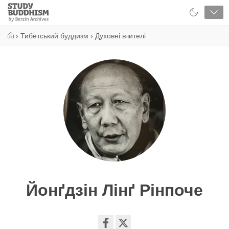
Close
Study
Buddhism
Home
›
Тибетський буддизм
›
Духовні вчителі
Йонґдзін Лінґ Рінпоче