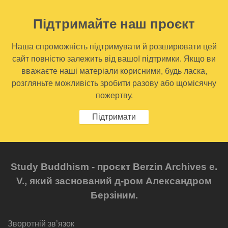
Підтримайте наш проєкт
Наша спроможність підтримувати й розширювати цей
сайт повністю залежить від вашої підтримки. Якщо ви
вважаєте наші матеріали корисними, будь ласка,
розгляньте можливість зробити разову або щомісячну
пожертву.
Підтримати
Study Buddhism - проєкт Berzin Archives e.
V., який заснований д-ром Александром
Берзіним.
Зворотній звʼязок