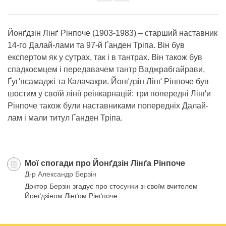
Share
on
facebook
Йонґдзін Лінґ Рінпоче (1903-1983) – старший наставник
14-го Далай-лами та 97-й Ґанден Тріпа. Він був
експертом як у сутрах, так і в тантрах. Він також був
спадкоємцем і передавачем тантр Ваджрабгайрави,
Ґуг'ясамаджі та Калачакри. Йонґдзін Лінґ Рінпоче був
шостим у своїй лінії реінкарнацій: три попередні Лінґи
Рінпоче також були наставниками попередніх Далай-
лам і мали титул Ґанден Тріпа.
Мої спогади про Йонґдзін Лінґа Рінпоче
Д-р Александр Берзін
Доктор Берзін згадує про стосунки зі своїм вчителем
Йонґдзіном Лінґом Рінґпоче.