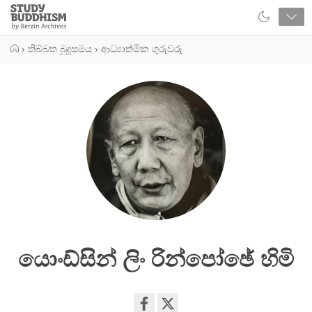
Close
Study
Buddhism
Home
›
තිබ්බත බුදුසමය
›
ආධ්‍යාත්මික ගුරුවරු
යොංඩ්සින් ලිං රින්පෝඡේ හිමි