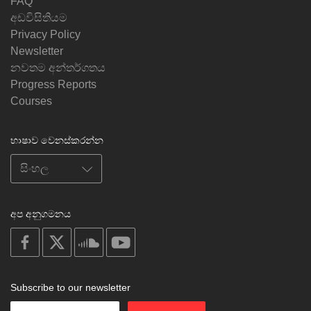
FAQ
අඩවිසිතියම
Privacy Policy
Newsletter
නවතම අන්තර්ගතය
Progress Reports
Courses
භාෂාව වෙනස්කරන්න
අප අනුගමනය
on
on
on
on
facebook
X
soundcloud
youtube
Subscribe to our newsletter
Enter