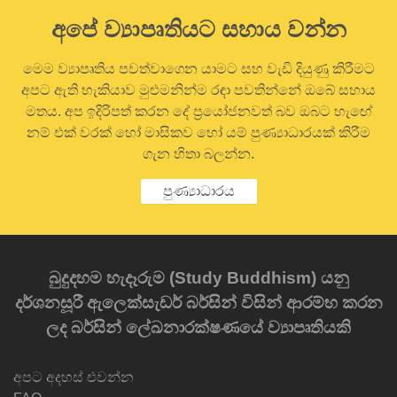
අපේ ව්‍යාපෘතියට සහාය වන්න
මෙම ව්‍යාපෘතිය පවත්වාගෙන යාමට සහ වැඩි දියුණු කිරීමට
අපට ඇති හැකියාව මුළුමනින්ම රඳා පවතින්නේ ඔබේ සහාය
මතය. අප ඉදිරිපත් කරන දේ ප්‍රයෝජනවත් බව ඔබට හැඟේ
නම් එක් වරක් හෝ මාසිකව හෝ යම් පුණ්‍යාධාරයක් කිරීම
ගැන හිතා බලන්න.
පුණ්‍යාධාරය
බුදුදහම හැදෑරුම (Study Buddhism) යනු
දර්ශනසූරී ඇලෙක්සැඩර් බර්සින් විසින් ආරම්භ කරන
ලද බර්සින් ලේඛනාරක්ෂණයේ ව්‍යාපෘතියකි
අපට අදහස් එවන්න