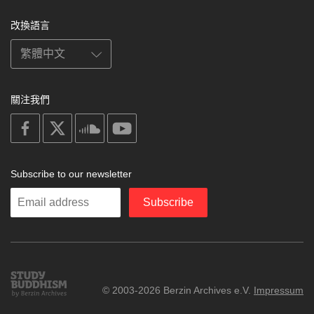
改換語言
關注我們
on
on
on
on
facebook
X
soundcloud
youtube
Subscribe to our newsletter
Enter
Subscribe
your
email
Study
© 2003-2026 Berzin Archives e.V.
Impressum
Buddhism
Home