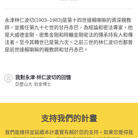
Share
on
facebook
永津林仁波切(1903–1983)是第十四世達賴喇嘛的資深親教
師，並擔任第九十七世的甘丹赤巴，為經論和密法專家。他
是大威德金剛、密集金剛和時輪金剛密法的傳承持有人和傳
法者。至今其轉世已是第六次，之前三世的林仁波切也都曾
是前世達賴喇嘛的親教師和甘丹赤巴。
我對永津·林仁波切的回憶
亞歷山大·伯金博士
支持我們的計畫
我們能維持並延續本計畫實有賴於您的支持。如果您覺得我