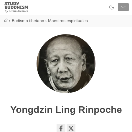
Close
Study
Buddhism
Home
›
Budismo tibetano
›
Maestros espirituales
Yongdzin Ling Rinpoche