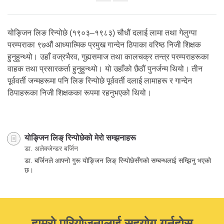
Share
on
facebook
योङ्जिन लिङ रिन्पोछे (१९०३–१९८३) चौधौं दलाई लामा तथा गेलुग्पा
परम्पराका ९७औं आध्यात्मिक प्रमुख गान्देन ठिपाका वरिष्ठ निजी शिक्षक
हुनुहुन्थ्यो। उहाँ वज्रभैरव, गुह्यसमाज तथा कालचक्र तन्त्र परम्पराहरूका
वाहक तथा प्रसारकर्ता हुनुहुन्थ्यो। यो उहाँको छैठौं पुनर्जन्म थियो। तीन
पूर्ववर्ती जन्महरूमा पनि लिङ रिन्पोछे पूर्ववर्ती दलाई लामाहरू र गान्देन
ठिपाहरूका निजी शिक्षकका रूपमा रहनुभएको थियो।
योङ्जिन लिङ् रिन्पोछेको मेरो सम्झनाहरू
डा. अलेक्जेन्डर बर्जिन
डा. बर्जिनले आफ्नो गुरू योङ्जिन लिङ् रिन्पोछेसँगको सम्बन्धलाई सम्झिनु भएको
छ।
हाम्रो परियोजनालाई सहयोग गर्नुहोस्