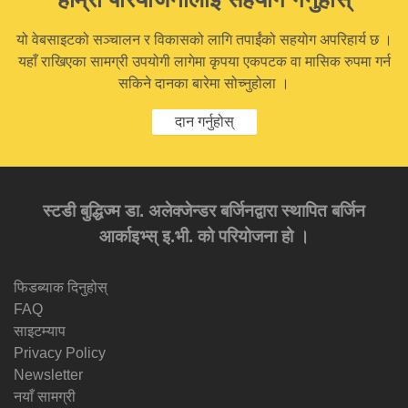
यो वेबसाइटको सञ्चालन र विकासको लागि तपाईंको सहयोग अपरिहार्य छ ।
यहाँ राखिएका सामग्री उपयोगी लागेमा कृपया एकपटक वा मासिक रुपमा गर्न
सकिने दानका बारेमा सोच्नुहोला ।
दान गर्नुहोस्
स्टडी बुद्धिज्म डा. अलेक्जेन्डर बर्जिनद्वारा स्थापित बर्जिन
आर्काइभ्स् इ.भी. को परियोजना हो ।
फिडब्याक दिनुहोस्
FAQ
साइटम्याप
Privacy Policy
Newsletter
नयाँ सामग्री